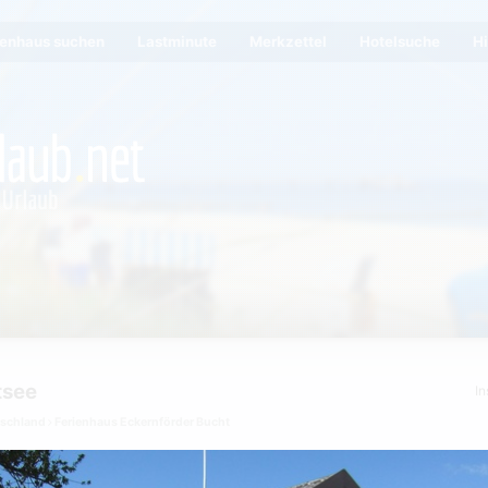
ienhaus suchen
Lastminute
Merkzettel
Hotelsuche
Hi
tsee
In
tschland
Ferienhaus Eckernförder Bucht