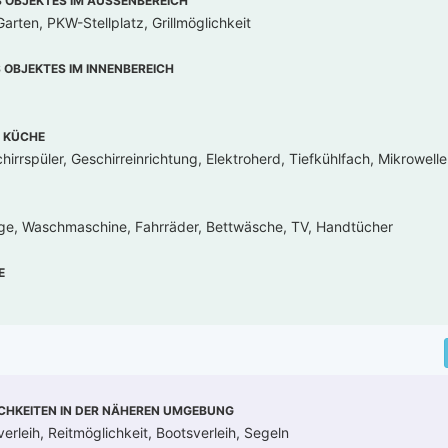
OBJEKTES IM AUSSENBEREICH
arten, PKW-Stellplatz, Grillmöglichkeit
OBJEKTES IM INNENBEREICH
 KÜCHE
irrspüler, Geschirreinrichtung, Elektroherd, Tiefkühlfach, Mikrowelle
age, Waschmaschine, Fahrräder, Bettwäsche, TV, Handtücher
E
CHKEITEN IN DER NÄHEREN UMGEBUNG
erleih, Reitmöglichkeit, Bootsverleih, Segeln