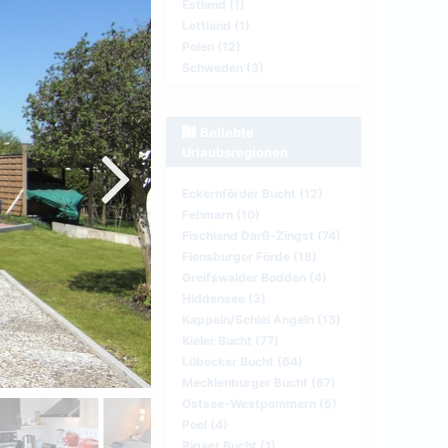
Estland (1)
Lettland (1)
Polen (12)
Schweden (3)
Beliebte
Urlaubsregionen
Eckernförder Bucht (12)
Fehmarn (10)
Fischland Darß-Zingst (74)
Flensburger Förde (18)
Greifswalder Bodden (4)
Hiddensee (3)
Kappeln/Schlei Angeln (13)
Kieler Bucht (77)
Lübecker Bucht (64)
Mecklenburger Bucht (67)
Ostsee-Westpommern (5)
Poel (4)
Rigaer Bucht (1)