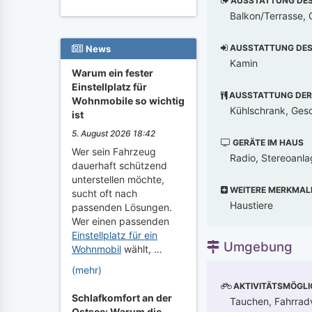
AUSSTATTUNG DES 
Balkon/Terrasse, G
AUSSTATTUNG DES 
News
Kamin
Warum ein fester
Einstellplatz für
AUSSTATTUNG DER
Wohnmobile so wichtig
Kühlschrank, Gesch
ist
5. August 2026 18:42
GERÄTE IM HAUS
Wer sein Fahrzeug
Radio, Stereoanl
dauerhaft schützend
unterstellen möchte,
WEITERE MERKMAL
sucht oft nach
Haustiere
passenden Lösungen.
Wer einen passenden
Einstellplatz für ein
Umgebung
Wohnmobil
wählt, …
(mehr)
AKTIVITÄTSMÖGLI
Schlafkomfort an der
Tauchen, Fahrradv
Ostsee: Warum die