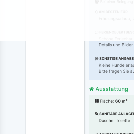
Bei einer Belegung
AM BESTEN FÜR
Erholungsurlaub, 
FERIENOBJEKTBES
Schöne Ferienhau
Details und Bilde
SONSTIGE ANGAB
Kleine Hunde erlau
Bitte fragen Sie
Ausstattung
Fläche:
60 m²
SANITÄRE ANLAGE
Dusche, Toilette