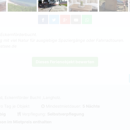
 Eckernförderbucht.
 mit viel Natur für ausgiebige Spaziergänge oder Fahrradtouren.
stsee.de
Dieses Ferienobjekt bewerten
d, Eckernförder Bucht ,Langholz.
ro Tag je Objekt
Mindestmietdauer:
5 Nächte
big
Verpflegung:
Selbstverpflegung
on im Mietpreis enthalten