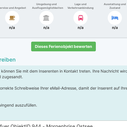
Umgebung und
Lage und
Ausstattung und
ervice und Angebot
Ausflugsmöglichkeiten
Verkehrsanbindung
Zustand
n/a
n/a
n/a
n/a
Dieses Ferienobjekt bewerten
reiben
 können Sie mit dem Inserenten in Kontakt treten. Ihre Nachricht wi
l zugesandt.
korrekte Schreibweise Ihrer eMail-Adresse, damit der Inserent auf Ih
ingend auszufüllen.