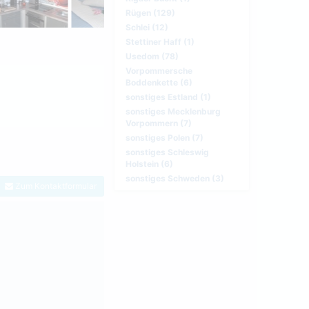
Rügen (129)
Schlei (12)
Stettiner Haff (1)
Usedom (78)
Vorpommersche
Boddenkette (6)
sonstiges Estland (1)
sonstiges Mecklenburg
Vorpommern (7)
sonstiges Polen (7)
sonstiges Schleswig
Holstein (6)
sonstiges Schweden (3)
Zum Kontaktformular