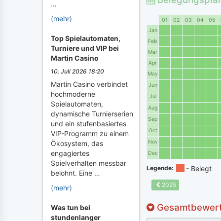
…
(mehr)
01
02
03
04
05
Jan
Top Spielautomaten,
Feb
Turniere und VIP bei
Mar
Martin Casino
Apr
10. Juli 2026 18:20
May
Martin Casino verbindet
Jun
hochmoderne
Jul
Spielautomaten,
Aug
dynamische Turnierserien
Sep
und ein stufenbasiertes
Oct
VIP-Programm zu einem
Nov
Ökosystem, das
engagiertes
Dec
Spielverhalten messbar
Legende:
belohnt. Eine …
2025
(mehr)
Gesamtbewer
Was tun bei
stundenlanger