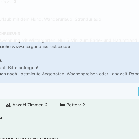
 bis zu:
3
Urlaub mit dem Hund, Wanderurlaub, Strandurlaub
CHREIBUNG
swohnung mit Wintergarten. Nur 5 Min. zum Bade- und Naturstrand
r siehe www.morgenbrise-ostsee.de
EN
bt. Bitte anfragen!
 auch nach Lastminute Angeboten, Wochenpreisen oder Langzeit-Raba
Anzahl Zimmer:
2
Betten:
2
N