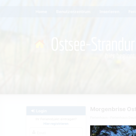
Home
Benutzerzentrum
Inserieren
Fer
Morgenbrise Os
Login
Ferienhaus
Ferienhaus Deu
Ihr Ferienobjekt eintragen?
Hier registrieren