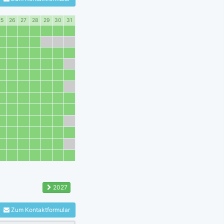
25
26
27
28
29
30
31
2027
Zum Kontaktformular