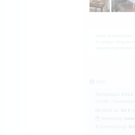
Nahe Eckernförde /
In ruhiger Umgebung
www.morgenbrise-o
Info
Ferienhaus #944
24369, , Deutschlan
Miete ab:
80 €
p
Anreisetag:
belie
Endreinigung:
Sch