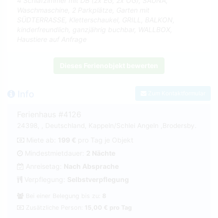
4 Schlafzimmer mit DB (2x EG, 2x OG), SAUNA,
Waschmaschine, 2 Parkplätze, Garten mit
SÜDTERRASSE, Kletterschaukel, GRILL, BALKON,
kinderfreundlich, ganzjährig buchbar, WALLBOX,
Haustiere auf Anfrage
Dieses Ferienobjekt bewerten
Info
Zum Kontaktformular
Ferienhaus #4126
24398, , Deutschland, Kappeln/Schlei Angeln ,Brodersby.
Miete ab:
199 €
pro Tag je Objekt
Mindestmietdauer:
2 Nächte
Anreisetag:
Nach Absprache
Verpflegung:
Selbstverpflegung
Bei einer Belegung bis zu:
8
Zusätzliche Person:
15,00 € pro Tag