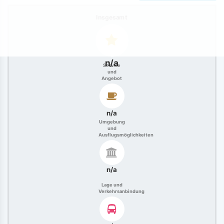
Insgesamt
n/a
Service
und
Angebot
n/a
Umgebung
und
Ausflugsmöglichkeiten
n/a
Lage und
Verkehrsanbindung