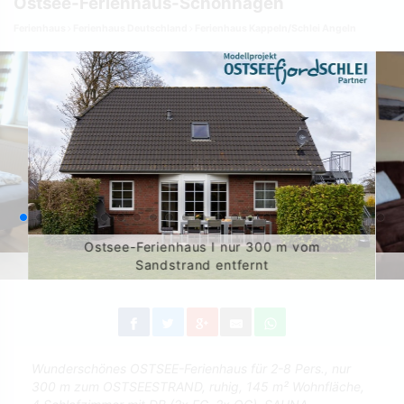
Ostsee-Ferienhaus-Schönhagen
Ferienhaus
Ferienhaus Deutschland
Ferienhaus Kappeln/Schlei Angeln
Ostsee-Ferienhaus I nur 300 m vom
Sandstrand entfernt
Wunderschönes OSTSEE-Ferienhaus für 2-8 Pers., nur
300 m zum OSTSEESTRAND, ruhig, 145 m² Wohnfläche,