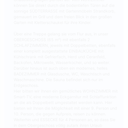
können Sie direkt durch die bodentiefen Türen auf die
sonnige SÜDTERRASSE mit Gartenmöbeln Strandkorb,
gemauert im Grill und dem freien Blick in den großen
Garten mit Kletterschaukel für ihre Kinder.
Über eine Treppe gelang sie vom Flur aus, in unser
OBERGESCHOSS (65 m²) mit ebenfalls 2
SCHLAFZIMMERN, jeweils mit Doppelbetten, ebenfalls
einer komplett ausgestattete EINBAUKÜCHE mit
Kühlschrank mit Gefrierfach, Herd und Ceranfeld,
Backofen, Mikrowelle, Wasserkocher, und so weiter.
Darüber hinaus ist auch oben ein modernes, helles
BADEZIMMER mit Glasdusche, WC, Waschtisch und
Waschmaschine. Die Sauna befindet sich nur im
Erdgeschoss.
Hier bitten wir Ihnen ein gemütliches WOHNZIMMER mit
Smart-TV, eine moderne Eckgarnitur mit Schlaffunktion
an die als Doppelbett umgestaltet werden kann. Hier
bieten wir Ihnen die Möglichkeit mit einer 9. Person und
10. Person, die gegen Aufpreis, reisen zu können.
Weiterhin und ESSECKE für 4 Personen an, so dass Sie
in dem Obergeschoss völlig autark ihren Urlaub