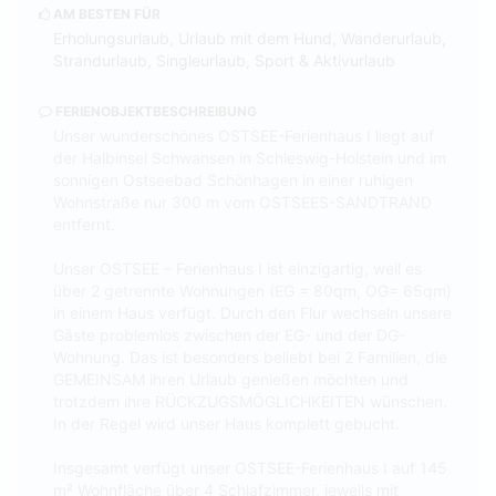
AM BESTEN FÜR
Erholungsurlaub, Urlaub mit dem Hund, Wanderurlaub,
Strandurlaub, Singleurlaub, Sport & Aktivurlaub
FERIENOBJEKTBESCHREIBUNG
Unser wunderschönes OSTSEE-Ferienhaus I liegt auf
der Halbinsel Schwansen in Schleswig-Holstein und im
sonnigen Ostseebad Schönhagen in einer ruhigen
Wohnstraße nur 300 m vom OSTSEES-SANDTRAND
entfernt.
Unser OSTSEE – Ferienhaus I ist einzigartig, weil es
über 2 getrennte Wohnungen (EG = 80qm, OG= 65qm)
in einem Haus verfügt. Durch den Flur wechseln unsere
Gäste problemlos zwischen der EG- und der DG-
Wohnung. Das ist besonders beliebt bei 2 Familien, die
GEMEINSAM ihren Urlaub genießen möchten und
trotzdem ihre RÜCKZUGSMÖGLICHKEITEN wünschen.
In der Regel wird unser Haus komplett gebucht.
Insgesamt verfügt unser OSTSEE-Ferienhaus I auf 145
m² Wohnfläche über 4 Schlafzimmer, jeweils mit