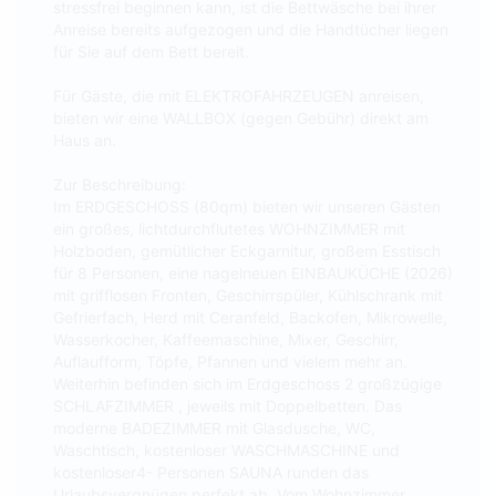
stressfrei beginnen kann, ist die Bettwäsche bei ihrer
Anreise bereits aufgezogen und die Handtücher liegen
für Sie auf dem Bett bereit.
Für Gäste, die mit ELEKTROFAHRZEUGEN anreisen,
bieten wir eine WALLBOX (gegen Gebühr) direkt am
Haus an.
Zur Beschreibung:
Im ERDGESCHOSS (80qm) bieten wir unseren Gästen
ein großes, lichtdurchflutetes WOHNZIMMER mit
Holzboden, gemütlicher Eckgarnitur, großem Esstisch
für 8 Personen, eine nagelneuen EINBAUKÜCHE (2026)
mit grifflosen Fronten, Geschirrspüler, Kühlschrank mit
Gefrierfach, Herd mit Ceranfeld, Backofen, Mikrowelle,
Wasserkocher, Kaffeemaschine, Mixer, Geschirr,
Auflaufform, Töpfe, Pfannen und vielem mehr an.
Weiterhin befinden sich im Erdgeschoss 2 großzügige
SCHLAFZIMMER , jeweils mit Doppelbetten. Das
moderne BADEZIMMER mit Glasdusche, WC,
Waschtisch, kostenloser WASCHMASCHINE und
kostenloser4- Personen SAUNA runden das
Urlaubsvergnügen perfekt ab. Vom Wohnzimmer