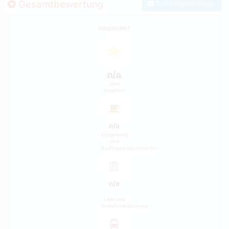
Gesamtbewertung
Zum Kontaktformular
Insgesamt
n/a
Service
und
Angebot
n/a
Umgebung
und
Ausflugsmöglichkeiten
n/a
Lage und
Verkehrsanbindung