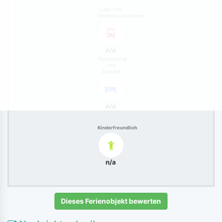
Lage und
Verkehrsanbindung
n/a
Ausstattung
und
Zustand
n/a
Kinderfreundlich
n/a
Dieses Ferienobjekt bewerten