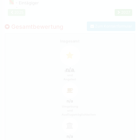
2025
2027
Gesamtbewertung
Zum Kontaktformular
Insgesamt
n/a
Service
und
Angebot
n/a
Umgebung
und
Ausflugsmöglichkeiten
n/a