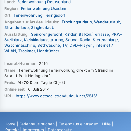
Land:
Ferienwohnung Deutschland
Region:
Ferienwohnung Usedom
Ort:
Ferienwohnung Heringsdorf
Angaben zur Art des Urlaubs:
Erholungsurlaub
Wanderurlaub
Strandurlaub
Singleurlaub
Ausstattung:
Seniorengerecht
Kinder
Balkon/Terrasse
PKW-
Stellplatz
Kleinkindausstattung
Sauna
Radio
Stereoanlage
Waschmaschine
Bettwäsche
TV
DVD-Player
Internet /
WLAN
Trockner
Handtücher
Inserat-Nummer:
2516
Name:
Ferienwohnung Ferienwohung direkt am Strand im
Strand-Park Heringsdorf
Preis:
Ab
70 €
pro Tag je Objekt
Online seit:
6. Juli 2017
URL:
https://www.ostsee-strandurlaub.net/2516/
Home
|
Ferienhaus suchen
|
Ferienhaus eintragen
|
Hilfe
|
Kontakt
|
Impressum
|
Datenschutz