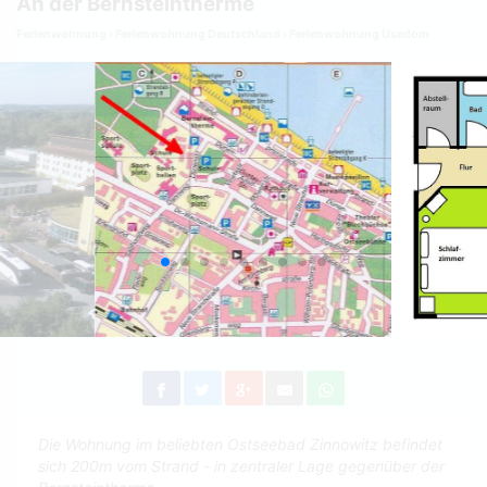
An der Bernsteintherme
Ferienwohnung
Ferienwohnung Deutschland
Ferienwohnung Usedom
Die Wohnung im beliebten Ostseebad Zinnowitz befindet
sich 200m vom Strand - in zentraler Lage gegenüber der