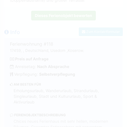
(Doppelhaushälfte) und großer Terrasse.
Dieses Ferienobjekt bewerten
Info
Zum Kontaktformular
Ferienwohnung #118
17459, , Deutschland, Usedom ,Koserow.
Preis auf Anfrage
Anreisetag:
Nach Absprache
Verpflegung:
Selbstverpflegung
AM BESTEN FÜR
Erholungsurlaub, Wanderurlaub, Strandurlaub,
Singleurlaub, Stadt und Kultururlaub, Sport &
Aktivurlaub
FERIENOBJEKTBESCHREIBUNG
Chices neues Ferienhaus mit sehr hellen, modernen
Räumen. Gesamtes Erdgeschoss mit separatem