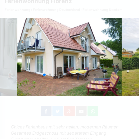
Ferienwohnung Florenz
Ferienwohnung
Ferienwohnung Deutschland
Ferienwohnung Usedom
Chices Ferienhaus mit sehr hellen, modernen Räumen.
Gesamtes Erdgeschoss mit separatem Eingang