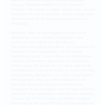
Eingang (Doppelhaushälfte) für 2 bis maximal 6
Personen. Sie wohnen in ruhiger, idealer Lage, nur eine
Gehminute bis zum Küstenwald. Unseren Gästen steht
ein kostenloser WLAN-Internetzugang im Haus zur
Verfügung.
Moderner, heller und großzügiger Neubau, 88 m²
Wohnfläche, 60 m² Terrasse (2 Rollliegen, teilw.
überdacht) mit Zugang aus allen Räumen.
Sehr heller und großzügiger Wohn- und Essbereich mit
moderner echter Ledergarnitur mit Recamiere
(Aufbettung für die 5. und 6. Person im Wohnzimmer
möglich) und moderner Essbereich mit Stühlen aus
echtem Leder. Ein großer 48" Fernseher sorgt für ein
tolles Bilderlebnis. Moderne Küche mit Ceran-Kochfeld,
Geschirrspüler, Mikrowelle, u. a. Chices Schlafzimmer
mit Doppelbett, teilw. aus hellem Massivholz, mit
Fernseher. Modernes zweites Schlafzimmer mit
Doppelbett in blauem Design. Bad mit Dusche und WC,
exklusiver Natursteinboden in allen Räumen, möblierte
Terrasse (60 m²) nach Süden und Westen orientiert.
Der Garten ist mit vielen Pflanzen und kleinen Bäumen