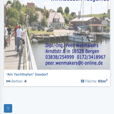
"Am Yachthafen" Seedorf
2
Betten:
4
Fläche:
65m
1