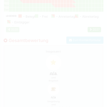
Oct
Nov
Dec
LEGENDE:
2025
2027
Gesamtbewertung
Zum Kontaktformular
Insgesamt
n/a
Service
und
Angebot
n/a
Umgebung
und