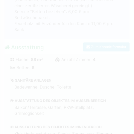
einer zertifizierten Wäscherei gereinigt.)
Service "Betten beziehen": 6,00 € pro
Bettwäschepaket.
Feuerholz mit Anzünder für den Kamin: 11,00 € pro
Sack
Ausstattung
Zum Kontaktformular
Fläche:
88 m²
Anzahl Zimmer:
4
Betten:
6
SANITÄRE ANLAGEN
Badewanne, Dusche, Toilette
AUSSTATTUNG DES OBJEKTES IM AUSSENBEREICH
Balkon/Terrasse, Garten, PKW-Stellplatz,
Grillmöglichkeit
AUSSTATTUNG DES OBJEKTES IM INNENBEREICH
Kleinkindausstattung, Kamin, Sauna, sep. Eingang,