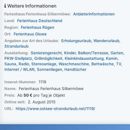
Weitere Informationen
Ferienhaus Ferienhaus Silbermöwe:
Anbieterinformationen
Land:
Ferienhaus Deutschland
Region:
Ferienhaus Rügen
Ort:
Ferienhaus Glowe
Angaben zur Art des Urlaubs:
Erholungsurlaub
Wanderurlaub
Strandurlaub
Ausstattung:
Seniorengerecht
Kinder
Balkon/Terrasse
Garten
PKW-Stellplatz
Grillmöglichkeit
Kleinkindausstattung
Kamin
Sauna
Radio
Stereoanlage
Waschmaschine
Bettwäsche
TV
Internet / WLAN
Sonnenliegen
Handtücher
Inserat-Nummer:
1119
Name:
Ferienhaus Ferienhaus Silbermöwe
Preis:
Ab
50 €
pro Tag je Objekt
Online seit:
2. August 2015
URL:
https://www.ostsee-strandurlaub.net/1119/