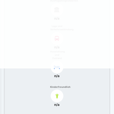
Ausflugsmöglichkeiten
n/a
Lage und
Verkehrsanbindung
n/a
Ausstattung
und
Zustand
n/a
Kinderfreundlich
n/a