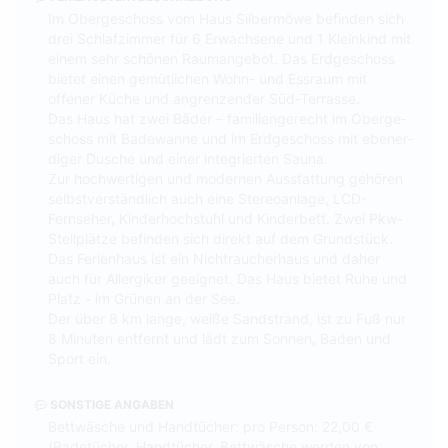
Im Obergeschoss vom Haus Silbermöwe befinden sich
drei Schlafzimmer für 6 Erwachsene und 1 Kleinkind mit
einem sehr schö­nen Raumangebot. Das Erdgeschoss
bietet einen ge­müt­lich­en Wohn- und Ess­raum mit
offener Küche und an­gren­zen­der Süd-Terrasse.
Das Haus hat zwei Bäder – familiengerecht im Ober­ge­
schoss mit Badewanne und im Erdgeschoss mit eben­er­
diger Dusche und einer integrierten Sauna.
Zur hochwertigen und modernen Ausstattung gehören
selbstverständlich auch eine Stereoanlage, LCD-
Fernseher, Kin­der­hoch­stuhl und Kinderbett. Zwei Pkw-
Stellplätze befinden sich direkt auf dem Grundstück.
Das Ferienhaus ist ein Nichtraucherhaus und daher
auch für Allergiker geeignet. Das Haus bietet Ruhe und
Platz - im Grünen an der See.
Der über 8 km lange, weiße Sandstrand, ist zu Fuß nur
8 Min­u­ten ent­fernt und lädt zum Sonnen, Baden und
Sport ein.
SONSTIGE ANGABEN
Bettwäsche und Handtücher: pro Person: 22,00 €
(Badetücher, Handtücher, Bettwäsche werden von