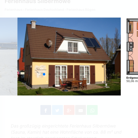
Ferienhaus Silbermöwe
Ferienhaus
Ferienhaus Deutschland
Ferienhaus Rügen
Das großzügig eingerichtete Ferien­haus Silbermöwe
(Sauna, Kamin) hat eine Wohnfläche von ca. 88 m² und