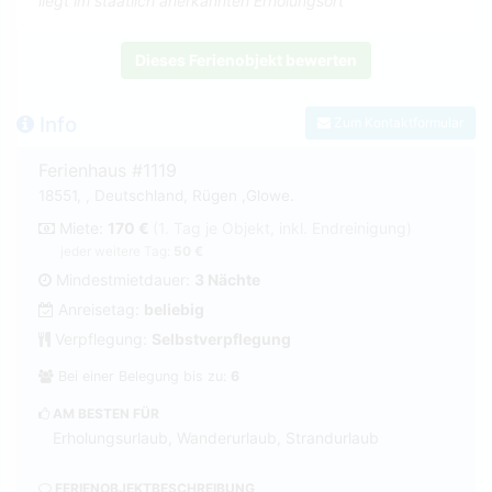
liegt im staatlich anerkannten Er­ho­lungs­ort
Dieses Ferienobjekt bewerten
Info
Zum Kontaktformular
Ferienhaus #1119
18551, , Deutschland, Rügen ,Glowe.
Miete:
170 €
(1. Tag je Objekt, inkl. Endreinigung)
jeder weitere Tag:
50 €
Mindestmietdauer:
3 Nächte
Anreisetag:
beliebig
Verpflegung:
Selbstverpflegung
Bei einer Belegung bis zu:
6
AM BESTEN FÜR
Erholungsurlaub, Wanderurlaub, Strandurlaub
FERIENOBJEKTBESCHREIBUNG