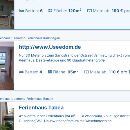
2
Betten:
6
Fläche:
120m
Miete ab:
190 €
pro
ienhaus Usedom
Ferienhaus Karlshagen
http://www.Useedom.de
Nur 30 Meter bis zum Sandstrand der Ostsee! Vermietung direkt vom
Reethaus: Das 2-etagige und 90 Quadratmeter große …
2
Betten:
4
Fläche:
95m
Miete ab:
110 €
pro T
ienhaus Usedom
Ferienhaus Bansin
Ferienhaus Tabea
4* Nichtraucher Ferienhaus (84 m²). EG: Wohnraum, vollausgestattet
Duschbad/WC, Hauswirtschaftsraum mit Waschmaschine…