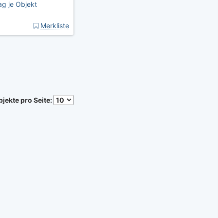
g je Objekt
Merkliste
jekte pro Seite: