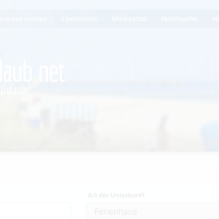
ienhaus suchen
Lastminute
Merkzettel
Hotelsuche
Hi
Art der Unterkunft