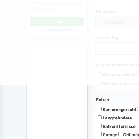
Personen
Passwort vergessen?
Anreisetag
Angaben zur Art des 
Erholungsurlaub
Wanderurlaub
S
Extras
Seniorengerecht
Langzeitmiete
Balkon/Terrasse
Garage
Grillmög