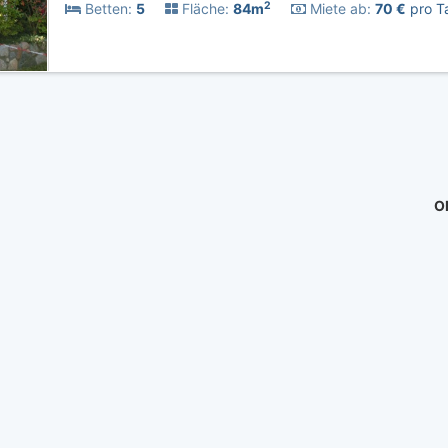
2
Betten:
5
Fläche:
84m
Miete ab:
70 €
pro Ta
Ob