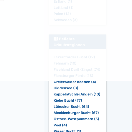
Estland (1)
Lettland (1)
Polen (12)
Schweden (3)
Beliebte
Urlaubsregionen
Eckernförder Bucht (12)
Fehmarn (10)
Fischland Darß-Zingst (74)
Flensburger Förde (18)
Greifswalder Bodden (4)
Hiddensee (3)
Kappeln/Schlei Angeln (13)
Kieler Bucht (77)
Lübecker Bucht (64)
Mecklenburger Bucht (67)
Ostsee-Westpommern (5)
Poel (4)
Rigaer Bucht (1)