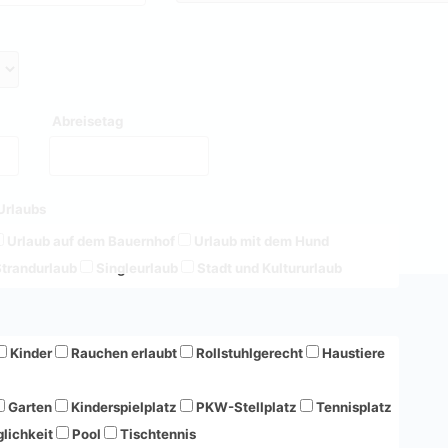
Abreisetag
Urlaubs
Urlaub auf dem Bauernhof
Urlaub mit dem Hund
trandurlaub
Singleurlaub
Stadt und Kultururlaub
Kinder
Rauchen erlaubt
Rollstuhlgerecht
Haustiere
Garten
Kinderspielplatz
PKW-Stellplatz
Tennisplatz
lichkeit
Pool
Tischtennis