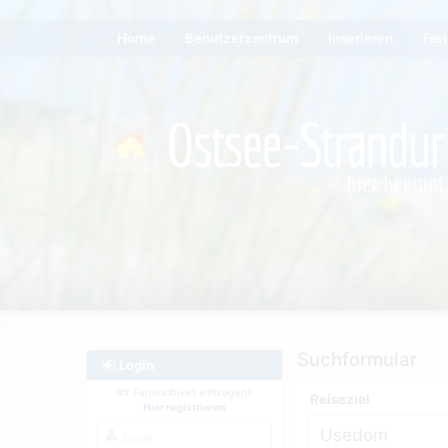
Home
Benutzerzentrum
Inserieren
Fer
Suchformular
Login
Ihr Ferienobjekt eintragen?
Reiseziel
Hier registrieren