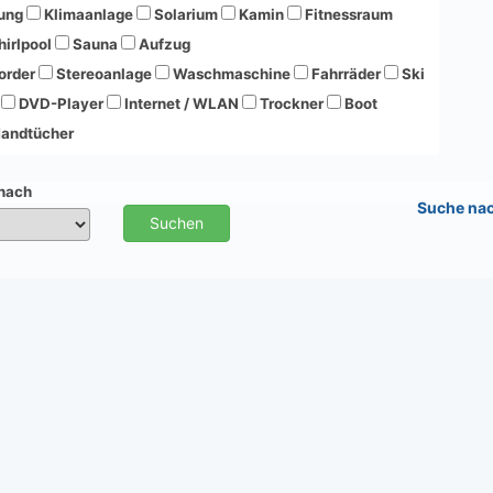
ung
Klimaanlage
Solarium
Kamin
Fitnessraum
irlpool
Sauna
Aufzug
order
Stereoanlage
Waschmaschine
Fahrräder
Ski
DVD-Player
Internet / WLAN
Trockner
Boot
andtücher
 nach
Suche na
Suchen