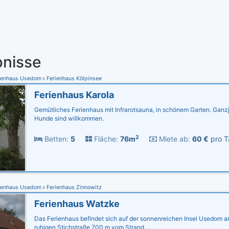
nisse
ienhaus Usedom
Ferienhaus Kölpinsee
Ferienhaus Karola
Gemütliches Ferienhaus mit Infrarotsauna, in schönem Garten. Ganz
Hunde sind willkommen.
2
Betten:
5
Fläche:
76m
Miete ab:
60 €
pro T
ienhaus Usedom
Ferienhaus Zinnowitz
Ferienhaus Watzke
Das Ferienhaus befindet sich auf der sonnenreichen Insel Usedom an
ruhigen Stichstraße 700 m vom Strand …