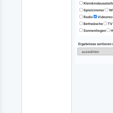
Kleinkindausstatt
Spielzimmer
Wh
Radio
Videorec
Bettwäsche
TV
Sonnenliegen
H
Ergebnisse sortieren