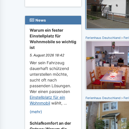
News
Warum ein fester
Einstellplatz für
Ferienhaus Deutschland
Fer
Wohnmobile so wichtig
ist
5. August 2026 18:42
Wer sein Fahrzeug
dauerhaft schützend
unterstellen möchte,
sucht oft nach
passenden Lösungen.
Wer einen passenden
Einstellplatz für ein
Ferienhaus Deutschland
Fer
Wohnmobil
wählt, …
(mehr)
Schlafkomfort an der
Ostsee: Warum die