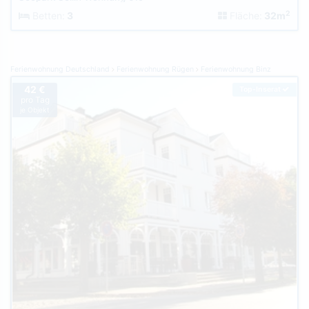
2
Betten:
3
Fläche:
32m
Ferienwohnung Deutschland
Ferienwohnung Rügen
Ferienwohnung Binz
42 €
Top-Inserat
pro Tag
je Objekt