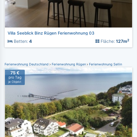
Villa Seeblick Binz Rügen Ferienwohnung 03
2
Betten:
4
Fläche:
127m
Ferienwohnung Deutschland
Ferienwohnung Rügen
Ferienwohnung Sellin
75 €
pro Tag
je Objekt