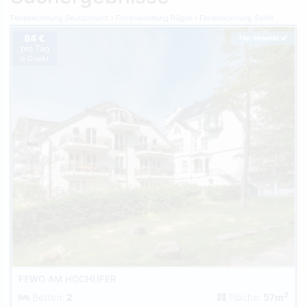
Ferienwohnung Deutschland
Ferienwohnung Rügen
Ferienwohnung Sellin
84 €
Top-Inserat
pro Tag
je Objekt
FEWO AM HOCHUFER
2
Betten:
2
Fläche:
57m