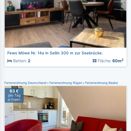
Fewo Möwe Nr. 14a in Sellin 300 m zur Seebrücke.
2
Betten:
2
Fläche:
60m
Ferienwohnung Deutschland
Ferienwohnung Rügen
Ferienwohnung Baabe
63 €
pro Tag
je Objekt