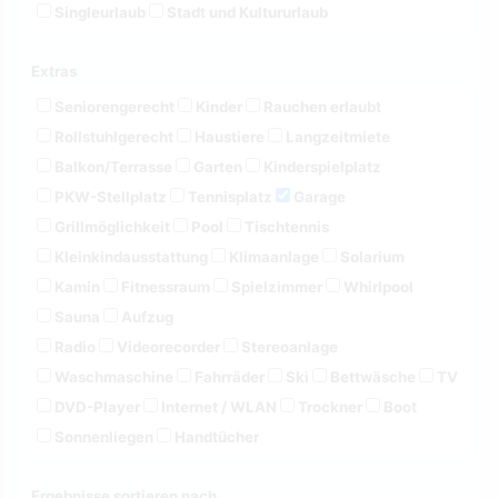
Singleurlaub
Stadt und Kultururlaub
Extras
Seniorengerecht
Kinder
Rauchen erlaubt
Rollstuhlgerecht
Haustiere
Langzeitmiete
Balkon/Terrasse
Garten
Kinderspielplatz
PKW-Stellplatz
Tennisplatz
Garage
Grillmöglichkeit
Pool
Tischtennis
Kleinkindausstattung
Klimaanlage
Solarium
Kamin
Fitnessraum
Spielzimmer
Whirlpool
Sauna
Aufzug
Radio
Videorecorder
Stereoanlage
Waschmaschine
Fahrräder
Ski
Bettwäsche
TV
DVD-Player
Internet / WLAN
Trockner
Boot
Sonnenliegen
Handtücher
Ergebnisse sortieren nach