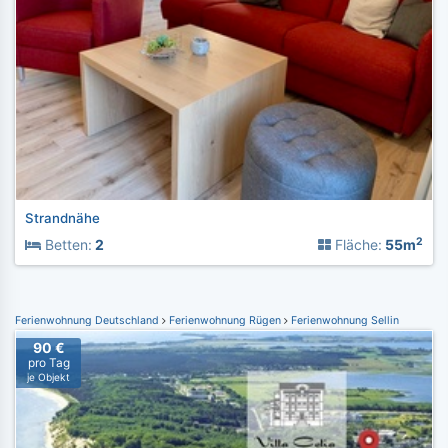
Strandnähe
2
Betten:
2
Fläche:
55m
Ferienwohnung Deutschland
Ferienwohnung Rügen
Ferienwohnung Sellin
90 €
pro Tag
je Objekt