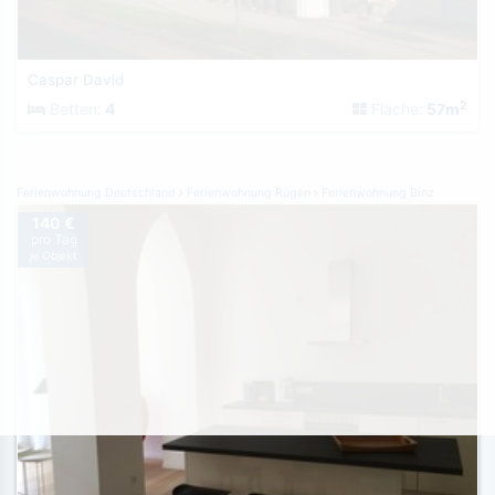
Caspar David
2
Betten:
4
Fläche:
57m
Ferienwohnung Deutschland
Ferienwohnung Rügen
Ferienwohnung Binz
140 €
pro Tag
je Objekt