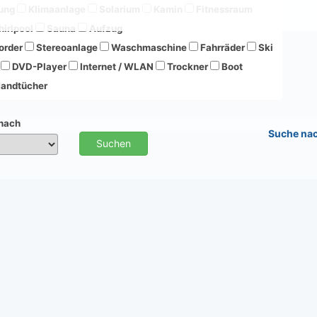
ung
Klimaanlage
Solarium
Kamin
Fitnessraum
irlpool
Sauna
Aufzug
order
Stereoanlage
Waschmaschine
Fahrräder
Ski
DVD-Player
Internet / WLAN
Trockner
Boot
andtücher
 nach
Suche na
Suchen