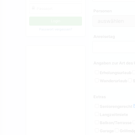
Personen
Passwort vergessen?
Anreisetag
Angaben zur Art des 
Erholungsurlaub
Wanderurlaub
S
Extras
Seniorengerecht
Langzeitmiete
Balkon/Terrasse
Garage
Grillmög