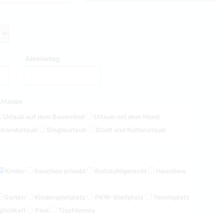
Abreisetag
Urlaubs
Urlaub auf dem Bauernhof
Urlaub mit dem Hund
trandurlaub
Singleurlaub
Stadt und Kultururlaub
Kinder
Rauchen erlaubt
Rollstuhlgerecht
Haustiere
Garten
Kinderspielplatz
PKW-Stellplatz
Tennisplatz
lichkeit
Pool
Tischtennis