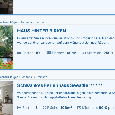
ienhaus Rügen
Ferienhaus Lobbe
HAUS HINTER BIRKEN
Es erwartet Sie ein individueller Strand- und Erholungsurlaub an der 
wunderschöner Landschaft auf dem Mönchgut der Insel Rügen …
2
Betten:
10+
Fläche:
160m
Miete ab:
250 €
ienhaus Rügen
Ferienhaus Ummanz
Schwankes Ferienhaus Seeadler*****
wunderschönes 5 Sterne Ferienhaus auf Rügen, bis 6 Personen, 3 Sc
Sauna, 1 Kamin, vollausgestattetes Haus, fussläufig…
2
Betten:
3
Fläche:
106m
Miete ab:
90 €
pro 