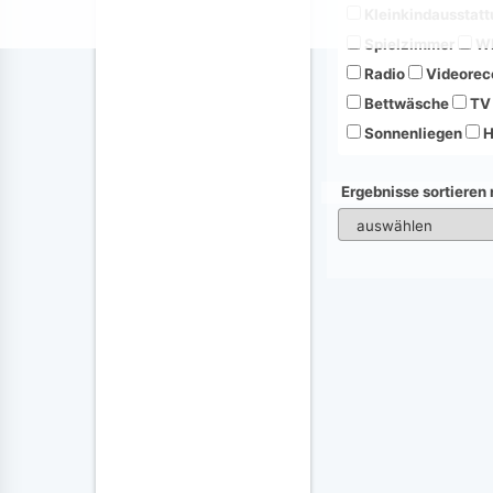
Kleinkindausstatt
Spielzimmer
Wh
Radio
Videorec
Bettwäsche
TV
Sonnenliegen
H
Ergebnisse sortieren