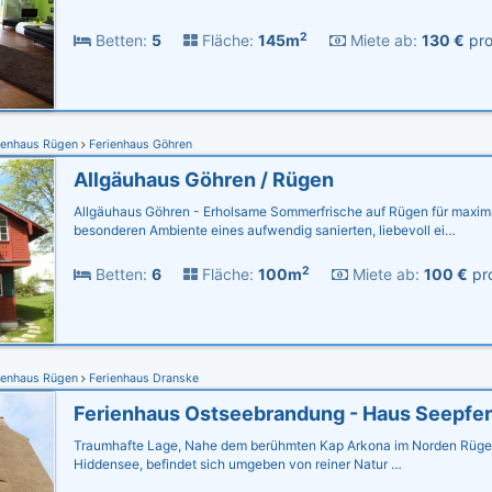
2
Betten:
5
Fläche:
145m
Miete ab:
130 €
pro
ienhaus Rügen
Ferienhaus Göhren
Allgäuhaus Göhren / Rügen
Allgäuhaus Göhren - Erholsame Sommerfrische auf Rügen für maxim
besonderen Ambiente eines aufwendig sanierten, liebevoll ei…
2
Betten:
6
Fläche:
100m
Miete ab:
100 €
pro
ienhaus Rügen
Ferienhaus Dranske
Traumhafte Lage, Nahe dem berühmten Kap Arkona im Norden Rügen
Hiddensee, befindet sich umgeben von reiner Natur …