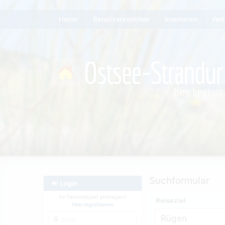
Home
Benutzerzentrum
Inserieren
Fer
Suchformular
Login
Ihr Ferienobjekt eintragen?
Reiseziel
Hier registrieren