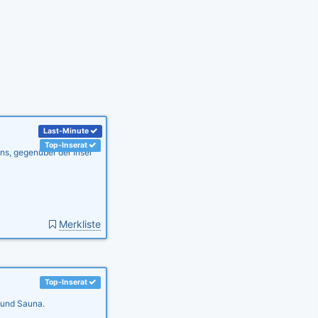
Last-Minute
Top-Inserat
s, gegenüber der Insel
Merkliste
Top-Inserat
n und Sauna.