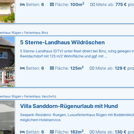
2
Betten:
6
Fläche:
100m
Miete ab:
775 €
pro
ienhaus Rügen
Ferienhaus Binz
5 Sterne-Landhaus Wildröschen
5 Sterne-Landhaus (DTV) unter Reet direkt bei Binz, ruhig gelegen in
Reetdachdorf mit 125 m/2 Wohnfläche und ggf. mit …
2
Betten:
6
Fläche:
125m
Miete ab:
129 €
pro
ienhaus Rügen
Ferienhaus Vaschvitz
Villa Sanddorn-Rügenurlaub mit Hund
Seepark-Residenz-Ruegen, Luxusferienhaus Rügen mit Boddenblick,
möglichem Hotelservice.
2
Betten:
6
Fläche:
162m
Miete ab:
130 €
pro