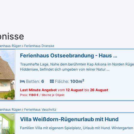
nisse
ienhaus Rügen
Ferienhaus Dranske
Ferienhaus Ostseebrandung - Haus Seestern
Traumhafte Lage, Nahe dem berühmten Kap Arkona im Norden Rügen
Hiddensee, befindet sich umgeben von reiner Natur …
2
Betten:
6
Fläche:
100m
Last Minute Angebot
vom
12 August
bis
26 August
Preis:
1180 €
/ Woche je Objekt
ienhaus Rügen
Ferienhaus Vaschvitz
Villa Weißdorn-Rügenurlaub mit Hund
Familien Villa mit eigenem Spielplatz, Urlaub mit Hund. Wintergarte