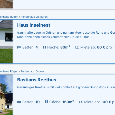
ienhaus Rügen
Ferienhaus Juliusruh
Haus Inselnest
traumhafte Lage im Grünen und nah am Meer absolute Ruhe und Gem
Markenzeichen dieses komfortablen Hauses - nur …
2
Betten:
4
Fläche:
80m
Miete ab:
60 €
pro T
ienhaus Rügen
Ferienhaus Glowe
Bastians Reethus
Geräumiges Reethaus mit viel Komfort auf großem Grundstück in Ra
2
Betten:
10
Fläche:
160m
Miete ab:
100 €
pr