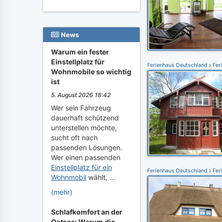
News
Warum ein fester
Einstellplatz für
Ferienhaus Deutschland
Fer
Wohnmobile so wichtig
ist
5. August 2026 18:42
Wer sein Fahrzeug
dauerhaft schützend
unterstellen möchte,
sucht oft nach
passenden Lösungen.
Wer einen passenden
Einstellplatz für ein
Ferienhaus Deutschland
Fer
Wohnmobil
wählt, …
(mehr)
Schlafkomfort an der
Ostsee: Warum die