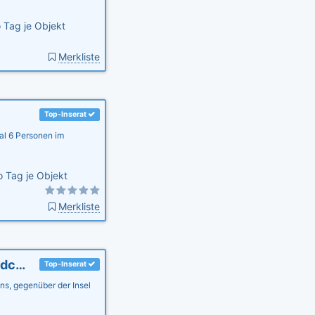
 Tag je Objekt
Merkliste
Top-Inserat
al 6 Personen im
 Tag je Objekt
Merkliste
Ferienhaus Ostseebrandung - Haus Seepferdchen
Top-Inserat
s, gegenüber der Insel