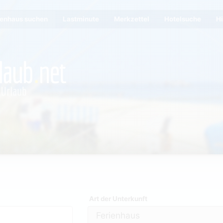
ienhaus suchen
Lastminute
Merkzettel
Hotelsuche
Hi
Art der Unterkunft