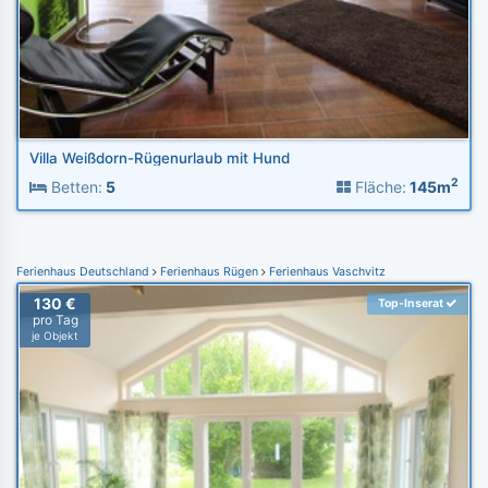
Villa Weißdorn-Rügenurlaub mit Hund
2
Betten:
5
Fläche:
145m
Ferienhaus Deutschland
Ferienhaus Rügen
Ferienhaus Vaschvitz
130 €
Top-Inserat
pro Tag
je Objekt