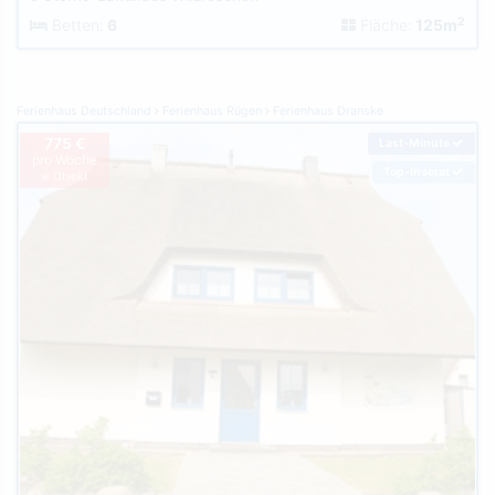
2
Betten:
6
Fläche:
125m
Ferienhaus Deutschland
Ferienhaus Rügen
Ferienhaus Dranske
775 €
Last-Minute
pro Woche
Top-Inserat
je Objekt