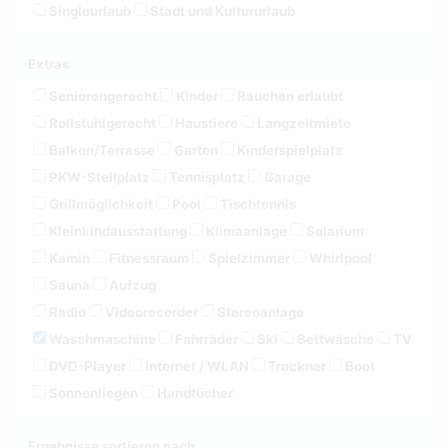
Singleurlaub
Stadt und Kultururlaub
Extras
Seniorengerecht
Kinder
Rauchen erlaubt
Rollstuhlgerecht
Haustiere
Langzeitmiete
Balkon/Terrasse
Garten
Kinderspielplatz
PKW-Stellplatz
Tennisplatz
Garage
Grillmöglichkeit
Pool
Tischtennis
Kleinkindausstattung
Klimaanlage
Solarium
Kamin
Fitnessraum
Spielzimmer
Whirlpool
Sauna
Aufzug
Radio
Videorecorder
Stereoanlage
Waschmaschine
Fahrräder
Ski
Bettwäsche
TV
DVD-Player
Internet / WLAN
Trockner
Boot
Sonnenliegen
Handtücher
Ergebnisse sortieren nach