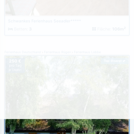
Schwankes Ferienhaus Seeadler*****
2
Betten:
3
Fläche:
106m
Ferienhaus Deutschland
Ferienhaus Rügen
Ferienhaus Lobbe
250 €
Top-Inserat
pro Tag
je Objekt