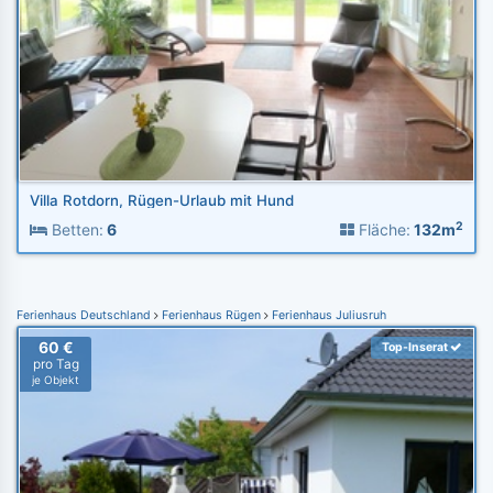
Villa Rotdorn, Rügen-Urlaub mit Hund
2
Betten:
6
Fläche:
132m
Ferienhaus Deutschland
Ferienhaus Rügen
Ferienhaus Juliusruh
60 €
Top-Inserat
pro Tag
je Objekt