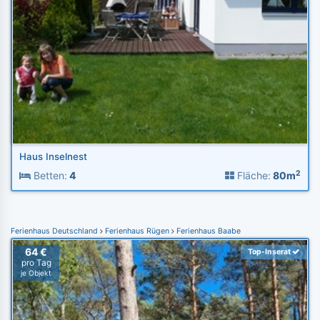
Haus Inselnest
2
Betten:
4
Fläche:
80m
Ferienhaus Deutschland
Ferienhaus Rügen
Ferienhaus Baabe
64 €
Top-Inserat
pro Tag
je Objekt