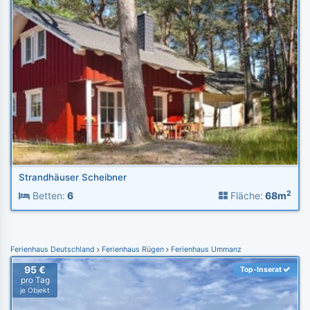
Strandhäuser Scheibner
2
Betten:
6
Fläche:
68m
Ferienhaus Deutschland
Ferienhaus Rügen
Ferienhaus Ummanz
95 €
Top-Inserat
pro Tag
je Objekt