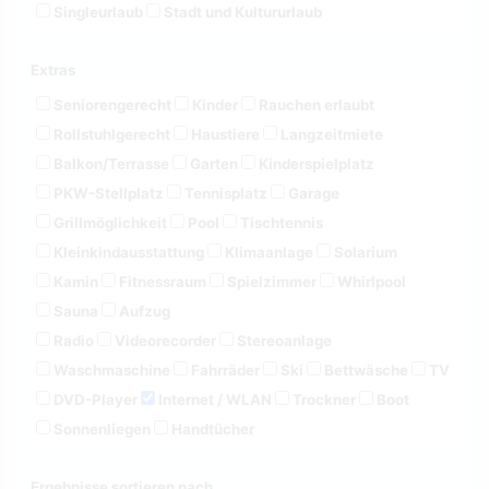
Singleurlaub
Stadt und Kultururlaub
Extras
Seniorengerecht
Kinder
Rauchen erlaubt
Rollstuhlgerecht
Haustiere
Langzeitmiete
Balkon/Terrasse
Garten
Kinderspielplatz
PKW-Stellplatz
Tennisplatz
Garage
Grillmöglichkeit
Pool
Tischtennis
Kleinkindausstattung
Klimaanlage
Solarium
Kamin
Fitnessraum
Spielzimmer
Whirlpool
Sauna
Aufzug
Radio
Videorecorder
Stereoanlage
Waschmaschine
Fahrräder
Ski
Bettwäsche
TV
DVD-Player
Internet / WLAN
Trockner
Boot
Sonnenliegen
Handtücher
Ergebnisse sortieren nach