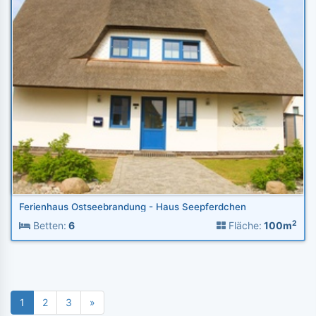
Ferienhaus Ostseebrandung - Haus Seepferdchen
2
Betten:
6
Fläche:
100m
1
2
3
»