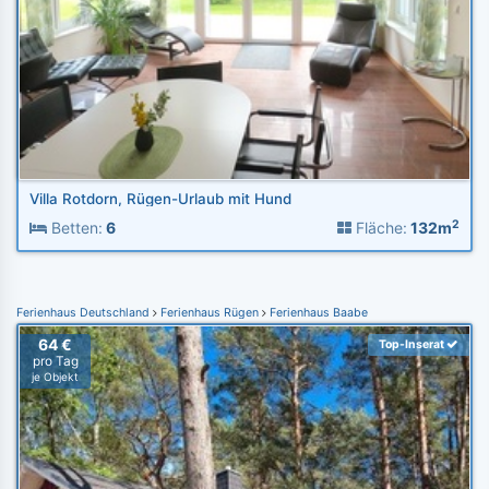
Villa Rotdorn, Rügen-Urlaub mit Hund
2
Betten:
6
Fläche:
132m
Ferienhaus Deutschland
Ferienhaus Rügen
Ferienhaus Baabe
64 €
Top-Inserat
pro Tag
je Objekt