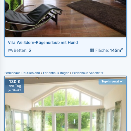
Villa Weißdorn-Rügenurlaub mit Hund
2
Betten:
5
Fläche:
145m
Ferienhaus Deutschland
Ferienhaus Rügen
Ferienhaus Vaschvitz
130 €
Top-Inserat
pro Tag
je Objekt