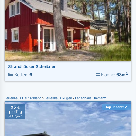
Strandhäuser Scheibner
2
Betten:
6
Fläche:
68m
Ferienhaus Deutschland
Ferienhaus Rügen
Ferienhaus Ummanz
95 €
Top-Inserat
pro Tag
je Objekt