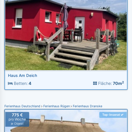
Haus Am Deich
2
Betten:
4
Fläche:
70m
Ferienhaus Deutschland
Ferienhaus Rügen
Ferienhaus Dranske
775 €
Top-Inserat
pro Woche
je Objekt