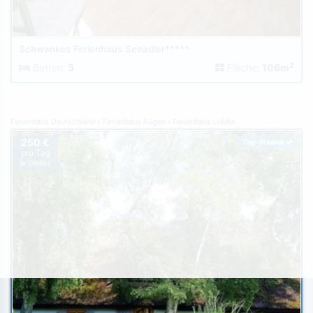
Schwankes Ferienhaus Seeadler*****
2
Betten:
3
Fläche:
106m
Ferienhaus Deutschland
Ferienhaus Rügen
Ferienhaus Lobbe
250 €
Top-Inserat
pro Tag
je Objekt