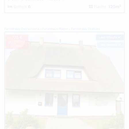
2
Betten:
6
Fläche:
125m
Ferienhaus Deutschland
Ferienhaus Rügen
Ferienhaus Dranske
775 €
Last-Minute
pro Woche
Top-Inserat
je Objekt