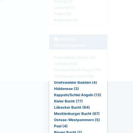
Estland (1)
Lettland (1)
Polen (12)
Schweden (3)
Beliebte
Urlaubsregionen
Eckernförder Bucht (12)
Fehmarn (10)
Fischland Darß-Zingst (74)
Flensburger Förde (18)
Greifswalder Bodden (4)
Hiddensee (3)
Kappeln/Schlei Angeln (13)
Kieler Bucht (77)
Lübecker Bucht (64)
Mecklenburger Bucht (67)
Ostsee-Westpommern (5)
Poel (4)
Rigaer Bucht (1)