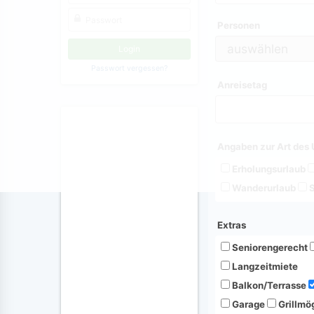
Personen
Passwort vergessen?
Anreisetag
Angaben zur Art des 
Erholungsurlaub
Wanderurlaub
S
Extras
Seniorengerecht
Langzeitmiete
Balkon/Terrasse
Garage
Grillmög