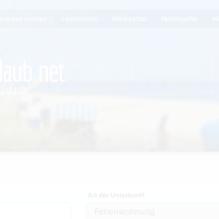
ienhaus suchen
Lastminute
Merkzettel
Hotelsuche
Hi
Art der Unterkunft