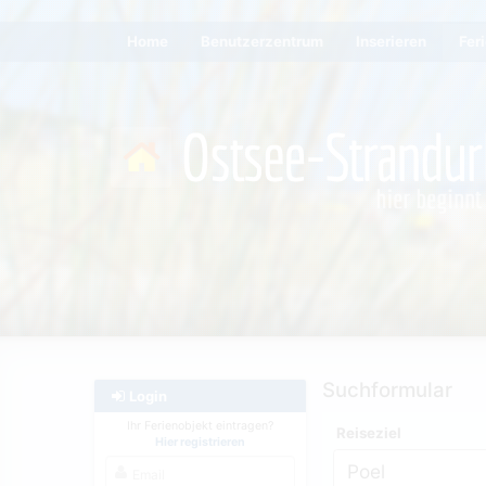
Home
Benutzerzentrum
Inserieren
Fer
Suchformular
Login
Ihr Ferienobjekt eintragen?
Reiseziel
Hier registrieren