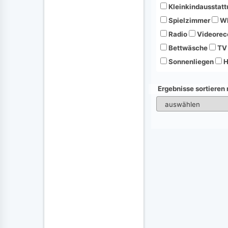
Kleinkindausstatt
Spielzimmer
Wh
Radio
Videorec
Bettwäsche
TV
Sonnenliegen
H
Ergebnisse sortieren