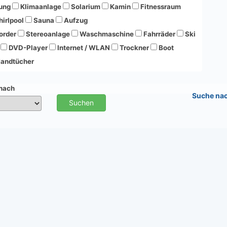
ung
Klimaanlage
Solarium
Kamin
Fitnessraum
irlpool
Sauna
Aufzug
order
Stereoanlage
Waschmaschine
Fahrräder
Ski
DVD-Player
Internet / WLAN
Trockner
Boot
andtücher
 nach
Suche na
Suchen