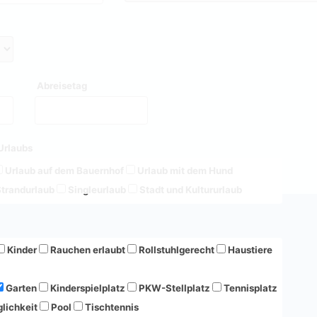
Abreisetag
Urlaubs
Urlaub auf dem Bauernhof
Urlaub mit dem Hund
trandurlaub
Singleurlaub
Stadt und Kultururlaub
Kinder
Rauchen erlaubt
Rollstuhlgerecht
Haustiere
Garten
Kinderspielplatz
PKW-Stellplatz
Tennisplatz
lichkeit
Pool
Tischtennis