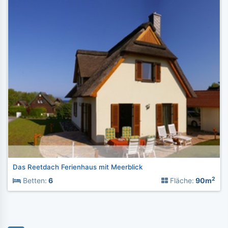
Das Reetdach Ferienhaus mit Meerblick
2
Betten:
6
Fläche:
90m