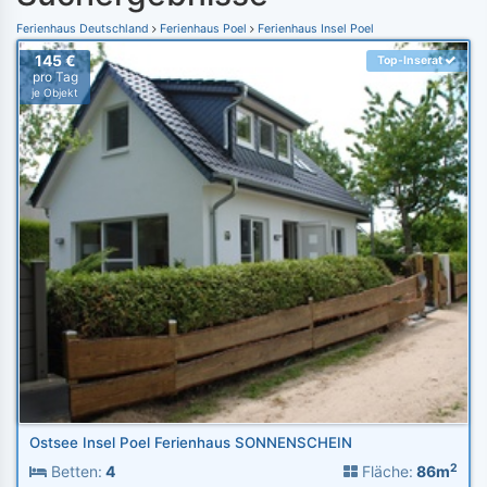
Ferienhaus Deutschland
Ferienhaus Poel
Ferienhaus Insel Poel
145 €
Top-Inserat
pro Tag
je Objekt
Ostsee Insel Poel Ferienhaus SONNENSCHEIN
2
Betten:
4
Fläche:
86m