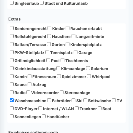
Singleurlaub
Stadt und Kultururlaub
Extras
Seniorengerecht
Kinder
Rauchen erlaubt
Rollstuhlgerecht
Haustiere
Langzeitmiete
Balkon/Terrasse
Garten
Kinderspielplatz
PKW-Stellplatz
Tennisplatz
Garage
Grillmöglichkeit
Pool
Tischtennis
Kleinkindausstattung
Klimaanlage
Solarium
Kamin
Fitnessraum
Spielzimmer
Whirlpool
Sauna
Aufzug
Radio
Videorecorder
Stereoanlage
Waschmaschine
Fahrräder
Ski
Bettwäsche
TV
DVD-Player
Internet / WLAN
Trockner
Boot
Sonnenliegen
Handtücher
Ergebnisse sortieren nach