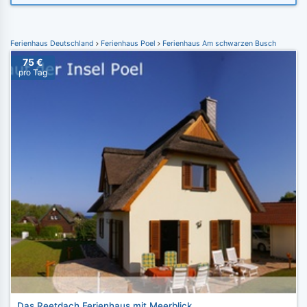
Ferienhaus Deutschland
Ferienhaus Poel
Ferienhaus Am schwarzen Busch
75 €
pro Tag
Das Reetdach Ferienhaus mit Meerblick