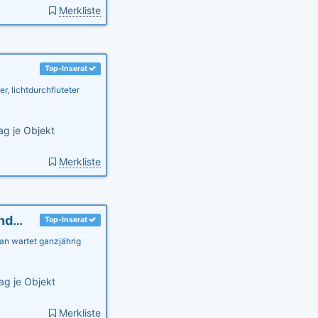
Merkliste
Top-Inserat
, lichtdurchfluteter
ag je Objekt
Merkliste
Ferienwohnung Sommersprosse, Ostsee, kinderfrdl., Garten
Top-Inserat
an wartet ganzjährig
ag je Objekt
Merkliste