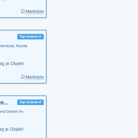
Merkliste
Top-Inserat
hterrasse, Hunde
ag je Objekt
Merkliste
Ferienwohnung Seestern, Ostsee, Garten, kinderfreundl.
Top-Inserat
 und Garten im
g je Objekt