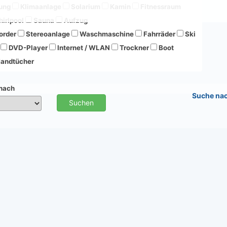
ung
Klimaanlage
Solarium
Kamin
Fitnessraum
irlpool
Sauna
Aufzug
order
Stereoanlage
Waschmaschine
Fahrräder
Ski
DVD-Player
Internet / WLAN
Trockner
Boot
andtücher
 nach
Suche na
Suchen