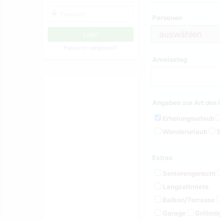
Personen
Passwort vergessen?
Anreisetag
Angaben zur Art des 
Erholungsurlaub
Wanderurlaub
S
Extras
Seniorengerecht
Langzeitmiete
Balkon/Terrasse
Garage
Grillmög