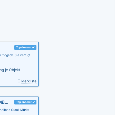
Top-Inserat
n möglich. Sie verfügt
ag je Objekt
Merkliste
Ferienwohnung Anker, 3 SZ, Ostsee, Graal-Müritz mit Garten
Top-Inserat
eilbad Graal-Müritz.