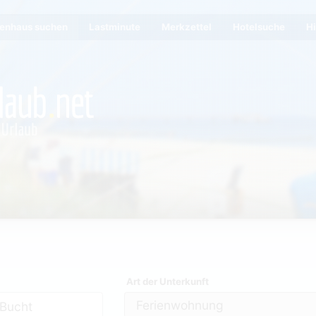
ienhaus suchen
Lastminute
Merkzettel
Hotelsuche
Hi
Art der Unterkunft