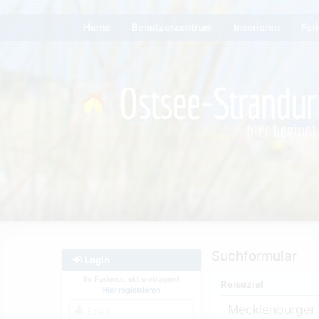
Home
Benutzerzentrum
Inserieren
Fer
Suchformular
Login
Ihr Ferienobjekt eintragen?
Reiseziel
Hier registrieren