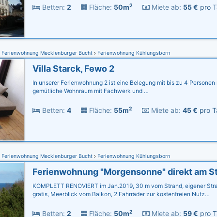
2
Betten:
2
Fläche:
50m
Miete ab:
55 €
pro T
Ferienwohnung Mecklenburger Bucht
Ferienwohnung Kühlungsborn
Villa Starck, Fewo 2
In unserer Ferienwohnung 2 ist eine Belegung mit bis zu 4 Personen
gemütliche Wohnraum mit Fachwerk und …
2
Betten:
4
Fläche:
55m
Miete ab:
45 €
pro T
Ferienwohnung Mecklenburger Bucht
Ferienwohnung Kühlungsborn
KOMPLETT RENOVIERT im Jan.2019, 30 m vom Strand, eigener St
gratis, Meerblick vom Balkon, 2 Fahrräder zur kostenfreien Nutz…
2
Betten:
2
Fläche:
50m
Miete ab:
59 €
pro T