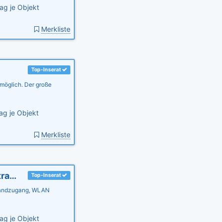
ag je Objekt
Merkliste
Top-Inserat
 möglich. Der große
ag je Objekt
Merkliste
Ferienwohnung "Morgensonne" direkt am Strand
Top-Inserat
randzugang, WLAN
ag je Objekt