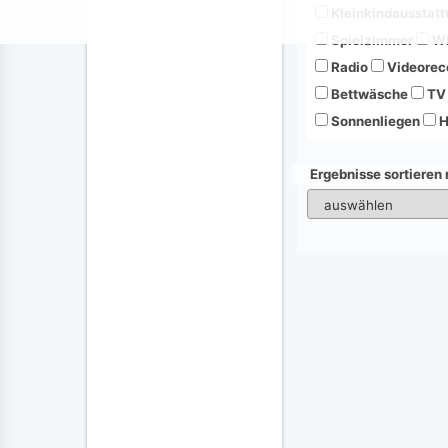
Kleinkindausstatt
Spielzimmer
Wh
Radio
Videorec
Bettwäsche
TV
Sonnenliegen
H
Ergebnisse sortieren