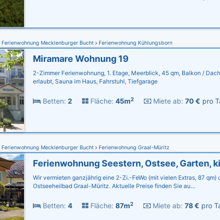
Ferienwohnung Mecklenburger Bucht
Ferienwohnung Kühlungsborn
Miramare Wohnung 19
2-Zimmer Ferienwohnung, 1. Etage, Meerblick, 45 qm, Balkon / Dac
erlaubt, Sauna im Haus, Fahrstuhl, Tiefgarage
2
Betten:
2
Fläche:
45m
Miete ab:
70 €
pro T
Ferienwohnung Mecklenburger Bucht
Ferienwohnung Graal-Müritz
Wir vermieten ganzjährig eine 2-Zi.-FeWo (mit vielen Extras, 87 qm)
Ostseeheilbad Graal-Müritz. Aktuelle Preise finden Sie au…
2
Betten:
4
Fläche:
87m
Miete ab:
78 €
pro Ta