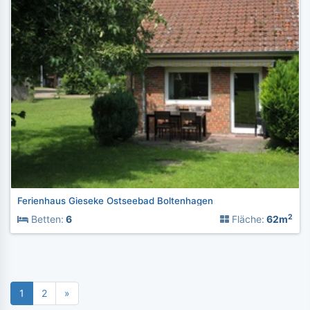
Ferienhaus Gieseke Ostseebad Boltenhagen
2
Betten:
6
Fläche:
62m
1
2
»