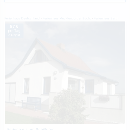
Ferienhaus Deutschland
Ferienhaus Mecklenburger Bucht
Ferienhaus Barth
87 €
pro Tag
je Objekt
Ferienhaus am Schilfufer