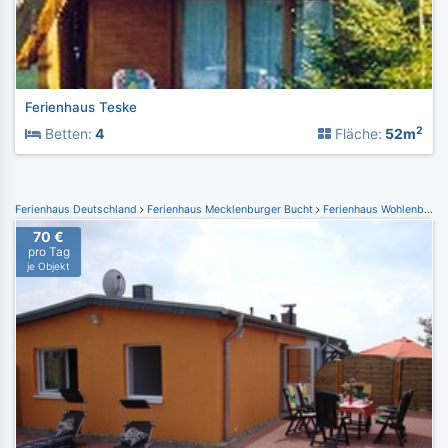
Ferienhaus Teske
2
Betten:
4
Fläche:
52m
Ferienhaus Deutschland
Ferienhaus Mecklenburger Bucht
Ferienhaus Wohlenberg
70 €
pro Tag
je Objekt