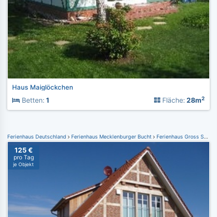
Haus Maiglöckchen
2
Betten:
1
Fläche:
28m
Ferienhaus Deutschland
Ferienhaus Mecklenburger Bucht
Ferienhaus Gross Schwansee
125 €
pro Tag
je Objekt