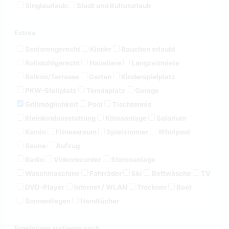
Singleurlaub
Stadt und Kultururlaub
Extras
Seniorengerecht
Kinder
Rauchen erlaubt
Rollstuhlgerecht
Haustiere
Langzeitmiete
Balkon/Terrasse
Garten
Kinderspielplatz
PKW-Stellplatz
Tennisplatz
Garage
Grillmöglichkeit
Pool
Tischtennis
Kleinkindausstattung
Klimaanlage
Solarium
Kamin
Fitnessraum
Spielzimmer
Whirlpool
Sauna
Aufzug
Radio
Videorecorder
Stereoanlage
Waschmaschine
Fahrräder
Ski
Bettwäsche
TV
DVD-Player
Internet / WLAN
Trockner
Boot
Sonnenliegen
Handtücher
Ergebnisse sortieren nach