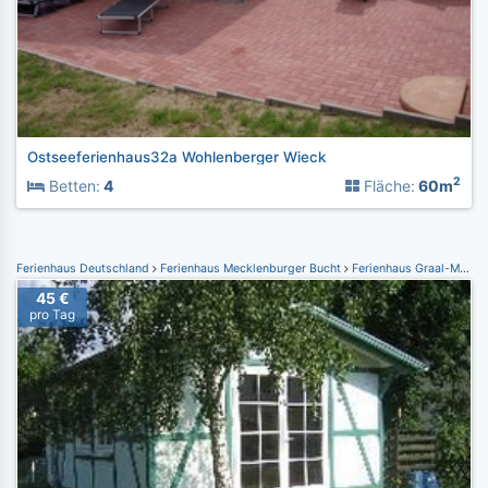
Ostseeferienhaus32a Wohlenberger Wieck
2
Betten:
4
Fläche:
60m
Ferienhaus Deutschland
Ferienhaus Mecklenburger Bucht
Ferienhaus Graal-Müritz
45 €
pro Tag