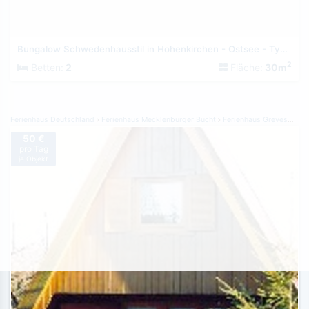
Bungalow Schwedenhausstil in Hohenkirchen - Ostsee - Typ 1
2
Betten:
2
Fläche:
30m
Ferienhaus Deutschland
Ferienhaus Mecklenburger Bucht
Ferienhaus Grevesmühlen
50 €
pro Tag
je Objekt