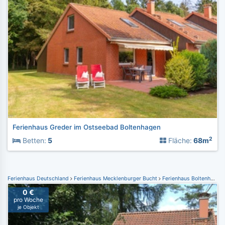
Ferienhaus Greder im Ostseebad Boltenhagen
2
Betten:
5
Fläche:
68m
Ferienhaus Deutschland
Ferienhaus Mecklenburger Bucht
Ferienhaus Boltenhagen
0 €
pro Woche
je Objekt