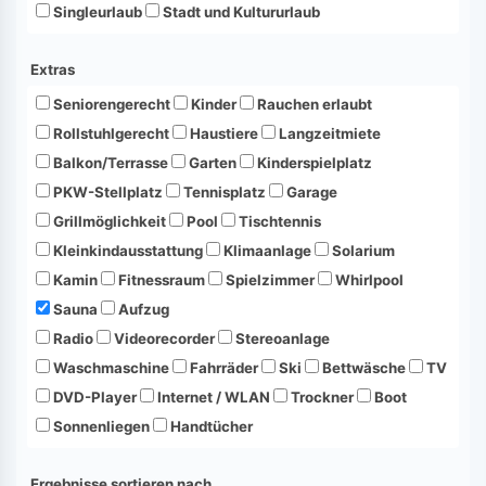
Singleurlaub
Stadt und Kultururlaub
Extras
Seniorengerecht
Kinder
Rauchen erlaubt
Rollstuhlgerecht
Haustiere
Langzeitmiete
Balkon/Terrasse
Garten
Kinderspielplatz
PKW-Stellplatz
Tennisplatz
Garage
Grillmöglichkeit
Pool
Tischtennis
Kleinkindausstattung
Klimaanlage
Solarium
Kamin
Fitnessraum
Spielzimmer
Whirlpool
Sauna
Aufzug
Radio
Videorecorder
Stereoanlage
Waschmaschine
Fahrräder
Ski
Bettwäsche
TV
DVD-Player
Internet / WLAN
Trockner
Boot
Sonnenliegen
Handtücher
Ergebnisse sortieren nach