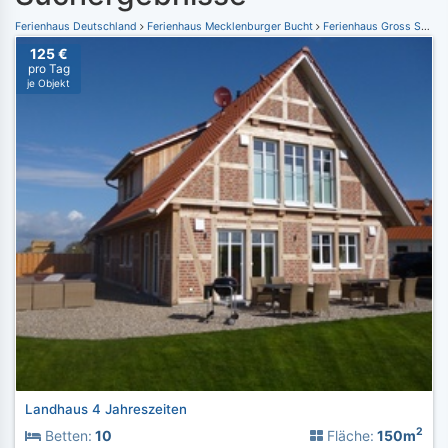
Ferienhaus Deutschland
Ferienhaus Mecklenburger Bucht
Ferienhaus Gross Schwansee
125 €
pro Tag
je Objekt
Landhaus 4 Jahreszeiten
2
Betten:
10
Fläche:
150m