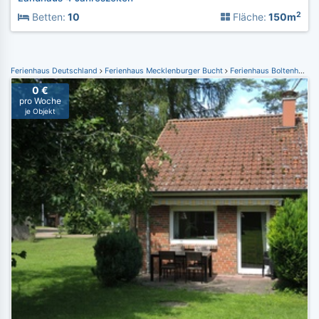
2
Betten:
10
Fläche:
150m
Ferienhaus Deutschland
Ferienhaus Mecklenburger Bucht
Ferienhaus Boltenhagen
0 €
pro Woche
je Objekt