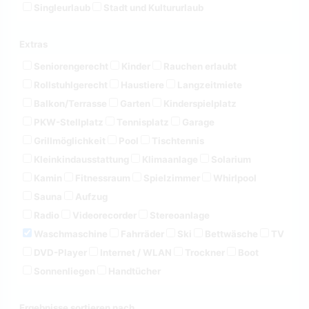
Singleurlaub
Stadt und Kultururlaub
Extras
Seniorengerecht
Kinder
Rauchen erlaubt
Rollstuhlgerecht
Haustiere
Langzeitmiete
Balkon/Terrasse
Garten
Kinderspielplatz
PKW-Stellplatz
Tennisplatz
Garage
Grillmöglichkeit
Pool
Tischtennis
Kleinkindausstattung
Klimaanlage
Solarium
Kamin
Fitnessraum
Spielzimmer
Whirlpool
Sauna
Aufzug
Radio
Videorecorder
Stereoanlage
Waschmaschine
Fahrräder
Ski
Bettwäsche
TV
DVD-Player
Internet / WLAN
Trockner
Boot
Sonnenliegen
Handtücher
Ergebnisse sortieren nach