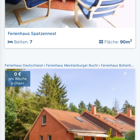
Ferienhaus Spatzennest
2
Betten:
7
Fläche:
90m
Ferienhaus Deutschland
Ferienhaus Mecklenburger Bucht
Ferienhaus Boltenhagen
0 €
pro Woche
je Objekt