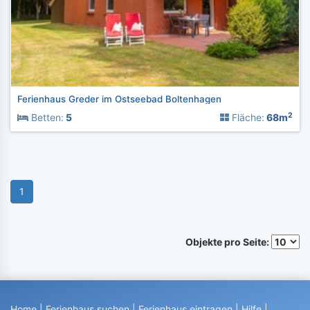
Ferienhaus Greder im Ostseebad Boltenhagen
2
Betten:
5
Fläche:
68m
1
Objekte pro Seite:
Home
|
Ferienhaus suchen
|
Ferienhaus eintragen
|
Hilfe
|