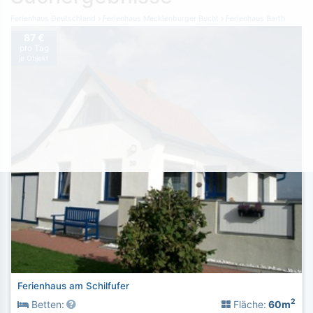
Ferienhaus Deutschland
Ferienhaus Mecklenburger Bucht
Ferienhaus Barth
87 €
pro Tag
je Objekt
Ferienhaus am Schilfufer
2
Betten:
Fläche:
60m