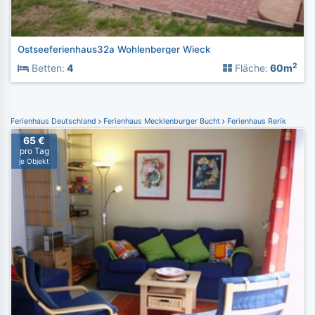
Ostseeferienhaus32a Wohlenberger Wieck
2
Betten:
4
Fläche:
60m
Ferienhaus Deutschland
Ferienhaus Mecklenburger Bucht
Ferienhaus Rerik
65 €
pro Tag
je Objekt