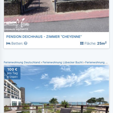
PENSION DEICHHAUS - ZIMMER “CHEYENNE“
2
Betten:
Fläche:
25m
Ferienwohnung Deutschland
Ferienwohnung Lübecker Bucht
Ferienwohnung Scharbeutz
100 €
pro Tag
je Objekt