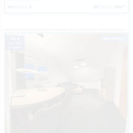
2
Betten:
4
Fläche:
56m
Ferienwohnung Deutschland
Ferienwohnung Lübecker Bucht
Ferienwohnung Grömitz
50 €
Top-Inserat
pro Tag
je Objekt