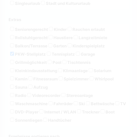
Singleurlaub
Stadt und Kultururlaub
Extras
Seniorengerecht
Kinder
Rauchen erlaubt
Rollstuhlgerecht
Haustiere
Langzeitmiete
Balkon/Terrasse
Garten
Kinderspielplatz
PKW-Stellplatz
Tennisplatz
Garage
Grillmöglichkeit
Pool
Tischtennis
Kleinkindausstattung
Klimaanlage
Solarium
Kamin
Fitnessraum
Spielzimmer
Whirlpool
Sauna
Aufzug
Radio
Videorecorder
Stereoanlage
Waschmaschine
Fahrräder
Ski
Bettwäsche
TV
DVD-Player
Internet / WLAN
Trockner
Boot
Sonnenliegen
Handtücher
Ergebnisse sortieren nach