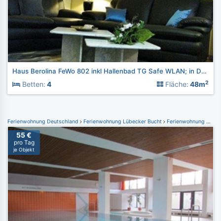
Haus Berolina FeWo 802 inkl Hallenbad TG Safe WLAN; in Dahme
2
Betten:
4
Fläche:
48m
Ferienwohnung Deutschland
Ferienwohnung Lübecker Bucht
Ferienwohnung Dahme
55 €
pro Tag
je Objekt