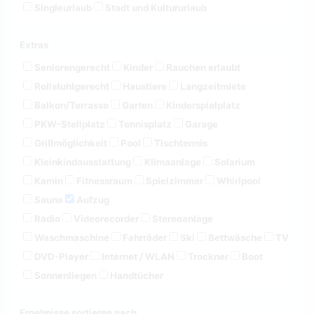
Singleurlaub
Stadt und Kultururlaub
Extras
Seniorengerecht
Kinder
Rauchen erlaubt
Rollstuhlgerecht
Haustiere
Langzeitmiete
Balkon/Terrasse
Garten
Kinderspielplatz
PKW-Stellplatz
Tennisplatz
Garage
Grillmöglichkeit
Pool
Tischtennis
Kleinkindausstattung
Klimaanlage
Solarium
Kamin
Fitnessraum
Spielzimmer
Whirlpool
Sauna
Aufzug
Radio
Videorecorder
Stereoanlage
Waschmaschine
Fahrräder
Ski
Bettwäsche
TV
DVD-Player
Internet / WLAN
Trockner
Boot
Sonnenliegen
Handtücher
Ergebnisse sortieren nach