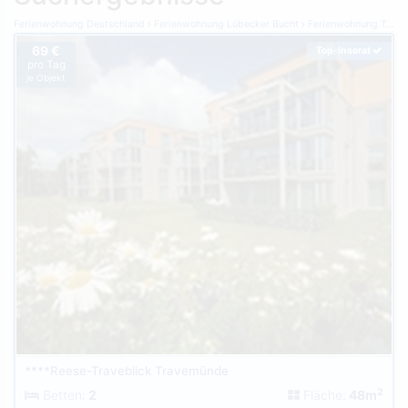
Ferienwohnung Deutschland
Ferienwohnung Lübecker Bucht
Ferienwohnung Travemünde
69 €
Top-Inserat
pro Tag
je Objekt
****Reese-Traveblick Travemünde
2
Betten:
2
Fläche:
48m