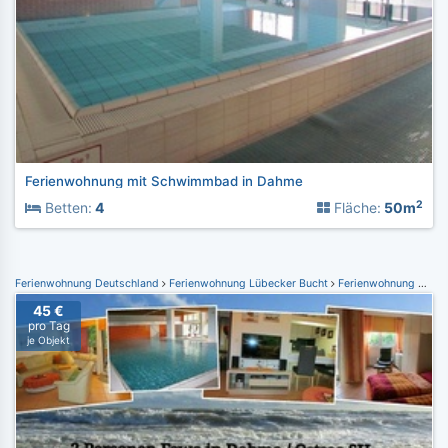
Ferienwohnung mit Schwimmbad in Dahme
2
Betten:
4
Fläche:
50m
Ferienwohnung Deutschland
Ferienwohnung Lübecker Bucht
Ferienwohnung Dahme
45 €
pro Tag
je Objekt