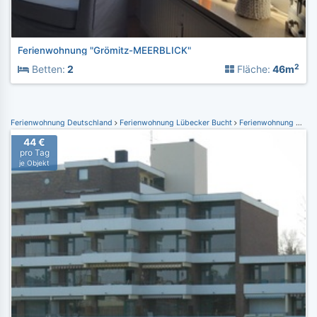
Ferienwohnung "Grömitz-MEERBLICK"
2
Betten:
2
Fläche:
46m
Ferienwohnung Deutschland
Ferienwohnung Lübecker Bucht
Ferienwohnung Grömitz
44 €
pro Tag
je Objekt