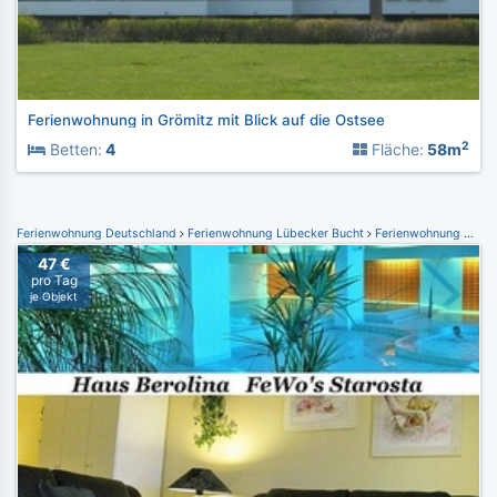
Ferienwohnung in Grömitz mit Blick auf die Ostsee
2
Betten:
4
Fläche:
58m
Ferienwohnung Deutschland
Ferienwohnung Lübecker Bucht
Ferienwohnung Dahme
47 €
pro Tag
je Objekt