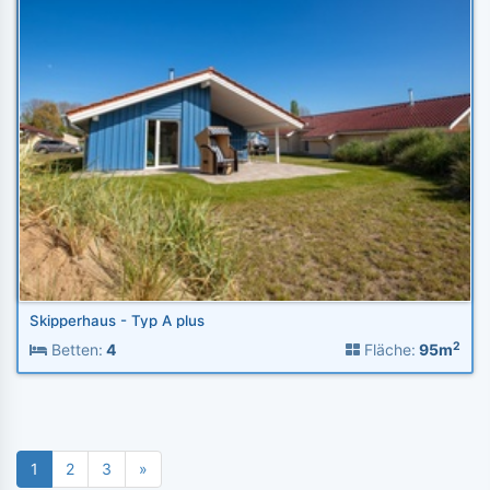
Skipperhaus - Typ A plus
2
Betten:
4
Fläche:
95m
1
2
3
»