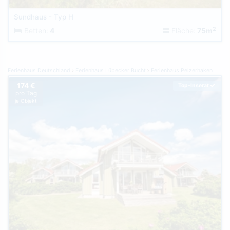
Sundhaus - Typ H
2
Betten:
4
Fläche:
75m
Ferienhaus Deutschland
Ferienhaus Lübecker Bucht
Ferienhaus Pelzerhaken
174 €
Top-Inserat
pro Tag
je Objekt