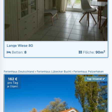
Lange Wiese 8G
2
Betten:
8
Fläche:
90m
Ferienhaus Deutschland
Ferienhaus Lübecker Bucht
Ferienhaus Pelzerhaken
162 €
Top-Inserat
pro Tag
je Objekt