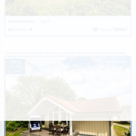
Kapitänshaus - Typ F
2
Betten:
6
Fläche:
100m
Ferienhaus Deutschland
Ferienhaus Lübecker Bucht
Ferienhaus Pelzerhaken
131 €
Top-Inserat
pro Tag
je Objekt