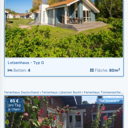
Lotsenhaus - Typ G
2
Betten:
4
Fläche:
80m
Ferienhaus Deutschland
Ferienhaus Lübecker Bucht
Ferienhaus Timmendorfer Strand
85 €
Top-Inserat
pro Tag
je Objekt