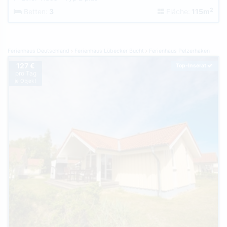
2
Betten:
3
Fläche:
115m
Ferienhaus Deutschland
Ferienhaus Lübecker Bucht
Ferienhaus Pelzerhaken
127 €
Top-Inserat
pro Tag
je Objekt