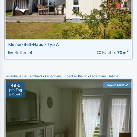
Kleiner-Belt-Haus - Typ A
2
Betten:
4
Fläche:
70m
Ferienhaus Deutschland
Ferienhaus Lübecker Bucht
Ferienhaus Dahme
49 €
Top-Inserat
pro Tag
je Objekt