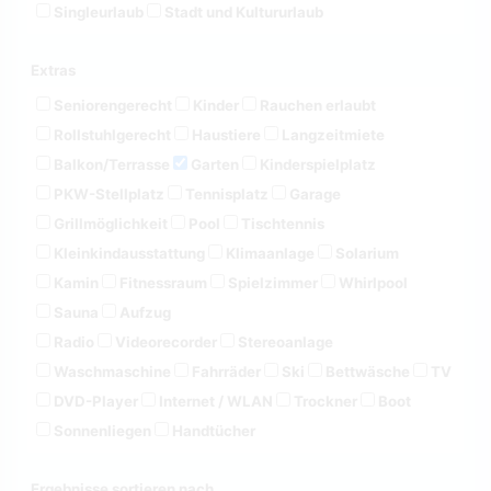
Singleurlaub
Stadt und Kultururlaub
Extras
Seniorengerecht
Kinder
Rauchen erlaubt
Rollstuhlgerecht
Haustiere
Langzeitmiete
Balkon/Terrasse
Garten
Kinderspielplatz
PKW-Stellplatz
Tennisplatz
Garage
Grillmöglichkeit
Pool
Tischtennis
Kleinkindausstattung
Klimaanlage
Solarium
Kamin
Fitnessraum
Spielzimmer
Whirlpool
Sauna
Aufzug
Radio
Videorecorder
Stereoanlage
Waschmaschine
Fahrräder
Ski
Bettwäsche
TV
DVD-Player
Internet / WLAN
Trockner
Boot
Sonnenliegen
Handtücher
Ergebnisse sortieren nach