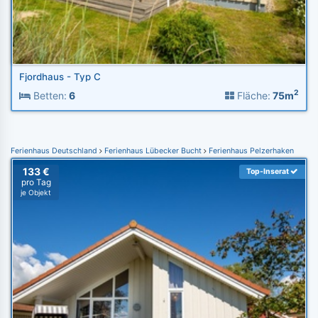
Fjordhaus - Typ C
2
Betten:
6
Fläche:
75m
Ferienhaus Deutschland
Ferienhaus Lübecker Bucht
Ferienhaus Pelzerhaken
133 €
Top-Inserat
pro Tag
je Objekt