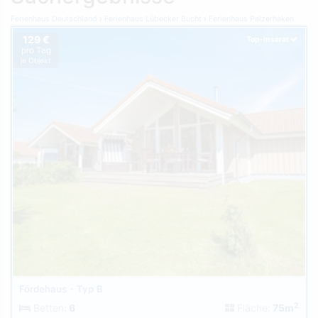
Ferienhaus Deutschland
Ferienhaus Lübecker Bucht
Ferienhaus Pelzerhaken
129 €
Top-Inserat
pro Tag
je Objekt
Fördehaus - Typ B
2
Betten:
6
Fläche:
75m