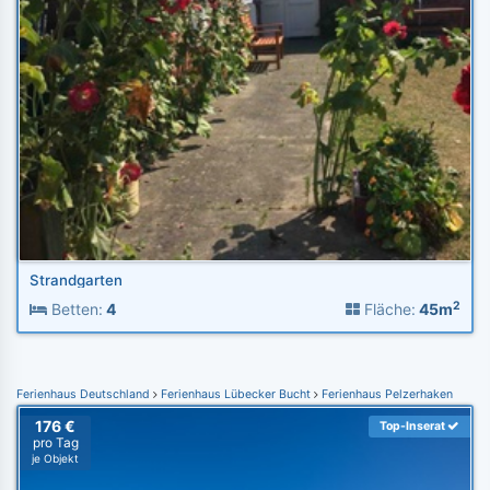
Strandgarten
2
Betten:
4
Fläche:
45m
Ferienhaus Deutschland
Ferienhaus Lübecker Bucht
Ferienhaus Pelzerhaken
176 €
Top-Inserat
pro Tag
je Objekt