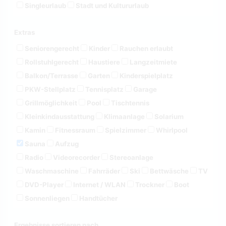
Singleurlaub
Stadt und Kultururlaub
Extras
Seniorengerecht
Kinder
Rauchen erlaubt
Rollstuhlgerecht
Haustiere
Langzeitmiete
Balkon/Terrasse
Garten
Kinderspielplatz
PKW-Stellplatz
Tennisplatz
Garage
Grillmöglichkeit
Pool
Tischtennis
Kleinkindausstattung
Klimaanlage
Solarium
Kamin
Fitnessraum
Spielzimmer
Whirlpool
Sauna
Aufzug
Radio
Videorecorder
Stereoanlage
Waschmaschine
Fahrräder
Ski
Bettwäsche
TV
DVD-Player
Internet / WLAN
Trockner
Boot
Sonnenliegen
Handtücher
Ergebnisse sortieren nach