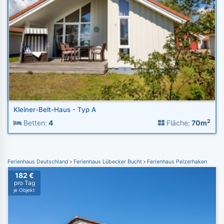
Kleiner-Belt-Haus - Typ A
2
Betten:
4
Fläche:
70m
Ferienhaus Deutschland
Ferienhaus Lübecker Bucht
Ferienhaus Pelzerhaken
182 €
pro Tag
je Objekt