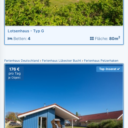
Lotsenhaus - Typ G
2
Betten:
4
Fläche:
80m
Ferienhaus Deutschland
Ferienhaus Lübecker Bucht
Ferienhaus Pelzerhaken
176 €
Top-Inserat
pro Tag
je Objekt