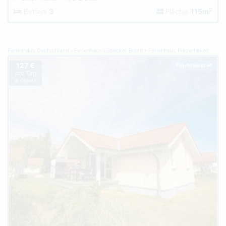
2
Betten:
3
Fläche:
115m
Ferienhaus Deutschland
Ferienhaus Lübecker Bucht
Ferienhaus Pelzerhaken
127 €
Top-Inserat
pro Tag
je Objekt