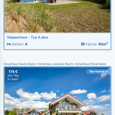
Skipperhaus - Typ A plus
2
Betten:
4
Fläche:
95m
Ferienhaus Deutschland
Ferienhaus Lübecker Bucht
Ferienhaus Pelzerhaken
174 €
Top-Inserat
pro Tag
je Objekt