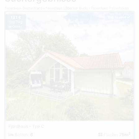
Ferienhaus Deutschland
Ferienhaus Lübecker Bucht
Ferienhaus Pelzerhaken
131 €
Top-Inserat
pro Tag
je Objekt
Fjordhaus - Typ C
2
Betten:
6
Fläche:
75m