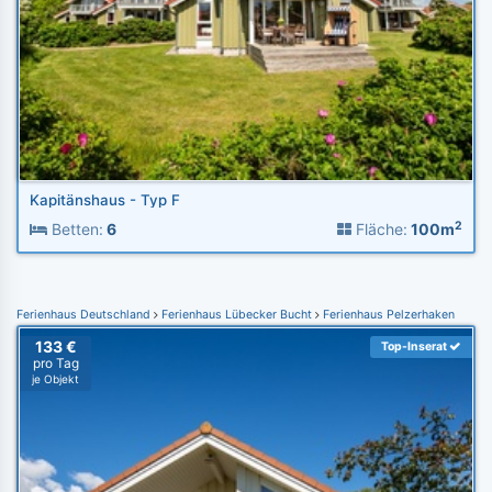
Kapitänshaus - Typ F
2
Betten:
6
Fläche:
100m
Ferienhaus Deutschland
Ferienhaus Lübecker Bucht
Ferienhaus Pelzerhaken
133 €
Top-Inserat
pro Tag
je Objekt