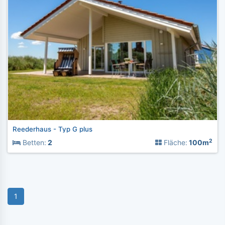
Reederhaus - Typ G plus
2
Betten:
2
Fläche:
100m
1