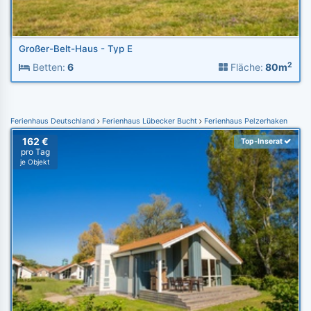
Großer-Belt-Haus - Typ E
2
Betten:
6
Fläche:
80m
Ferienhaus Deutschland
Ferienhaus Lübecker Bucht
Ferienhaus Pelzerhaken
162 €
Top-Inserat
pro Tag
je Objekt