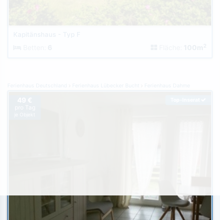
Kapitänshaus - Typ F
2
Betten:
6
Fläche:
100m
Ferienhaus Deutschland
Ferienhaus Lübecker Bucht
Ferienhaus Dahme
49 €
Top-Inserat
pro Tag
je Objekt