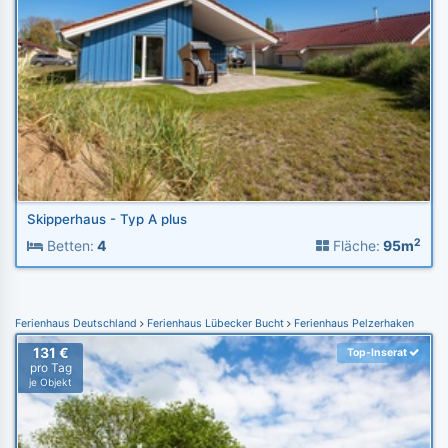
Skipperhaus - Typ A plus
2
Betten:
4
Fläche:
95m
Ferienhaus Deutschland
Ferienhaus Lübecker Bucht
Ferienhaus Pelzerhaken
131 €
Top-Inserat
pro Tag
je Objekt