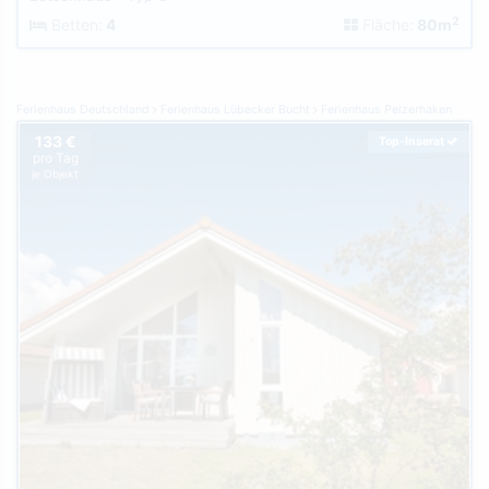
2
Betten:
4
Fläche:
80m
Ferienhaus Deutschland
Ferienhaus Lübecker Bucht
Ferienhaus Pelzerhaken
133 €
Top-Inserat
pro Tag
je Objekt