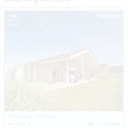
Ferienhaus Deutschland
Ferienhaus Lübecker Bucht
Ferienhaus Pelzerhaken
199 €
Top-Inserat
pro Tag
je Objekt
P-Liner-Haus - Typ E plus
2
Betten:
3
Fläche:
115m