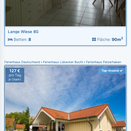
Lange Wiese 8G
2
Betten:
8
Fläche:
90m
Ferienhaus Deutschland
Ferienhaus Lübecker Bucht
Ferienhaus Pelzerhaken
127 €
Top-Inserat
pro Tag
je Objekt