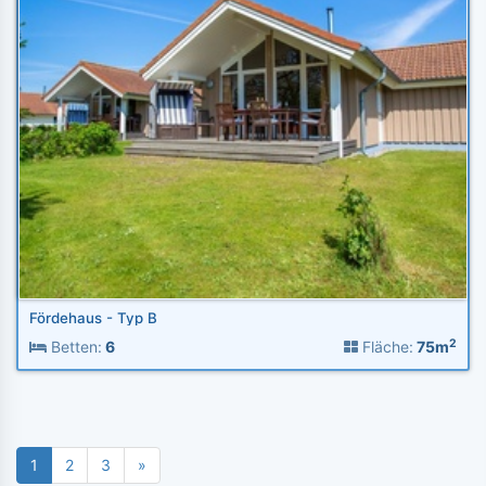
Fördehaus - Typ B
2
Betten:
6
Fläche:
75m
1
2
3
»