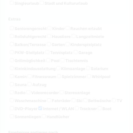
Singleurlaub
Stadt und Kultururlaub
Extras
Seniorengerecht
Kinder
Rauchen erlaubt
Rollstuhlgerecht
Haustiere
Langzeitmiete
Balkon/Terrasse
Garten
Kinderspielplatz
PKW-Stellplatz
Tennisplatz
Garage
Grillmöglichkeit
Pool
Tischtennis
Kleinkindausstattung
Klimaanlage
Solarium
Kamin
Fitnessraum
Spielzimmer
Whirlpool
Sauna
Aufzug
Radio
Videorecorder
Stereoanlage
Waschmaschine
Fahrräder
Ski
Bettwäsche
TV
DVD-Player
Internet / WLAN
Trockner
Boot
Sonnenliegen
Handtücher
Ergebnisse sortieren nach