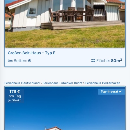
Großer-Belt-Haus - Typ E
2
Betten:
6
Fläche:
80m
Ferienhaus Deutschland
Ferienhaus Lübecker Bucht
Ferienhaus Pelzerhaken
176 €
Top-Inserat
pro Tag
je Objekt