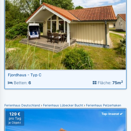
Fjordhaus - Typ C
2
Betten:
6
Fläche:
75m
Ferienhaus Deutschland
Ferienhaus Lübecker Bucht
Ferienhaus Pelzerhaken
129 €
Top-Inserat
pro Tag
je Objekt