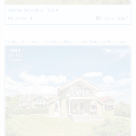
Kleiner-Belt-Haus - Typ A
2
Betten:
4
Fläche:
70m
Ferienhaus Deutschland
Ferienhaus Lübecker Bucht
Ferienhaus Pelzerhaken
174 €
Top-Inserat
pro Tag
je Objekt