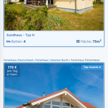
Sundhaus - Typ H
2
Betten:
4
Fläche:
75m
Ferienhaus Deutschland
Ferienhaus Lübecker Bucht
Ferienhaus Pelzerhaken
170 €
Top-Inserat
pro Tag
je Objekt