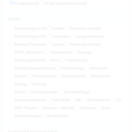
Singleurlaub
Stadt und Kultururlaub
Extras
Seniorengerecht
Kinder
Rauchen erlaubt
Rollstuhlgerecht
Haustiere
Langzeitmiete
Balkon/Terrasse
Garten
Kinderspielplatz
PKW-Stellplatz
Tennisplatz
Garage
Grillmöglichkeit
Pool
Tischtennis
Kleinkindausstattung
Klimaanlage
Solarium
Kamin
Fitnessraum
Spielzimmer
Whirlpool
Sauna
Aufzug
Radio
Videorecorder
Stereoanlage
Waschmaschine
Fahrräder
Ski
Bettwäsche
TV
DVD-Player
Internet / WLAN
Trockner
Boot
Sonnenliegen
Handtücher
Ergebnisse sortieren nach