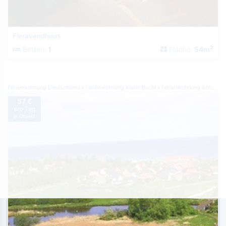
Fieravendhuus
2
Betten:
1
Fläche:
54m
Ferienwohnung Deutschland
Ferienwohnung Kieler Bucht
Ferienwohnung Schönberger Strand
57 €
pro Tag
je Objekt