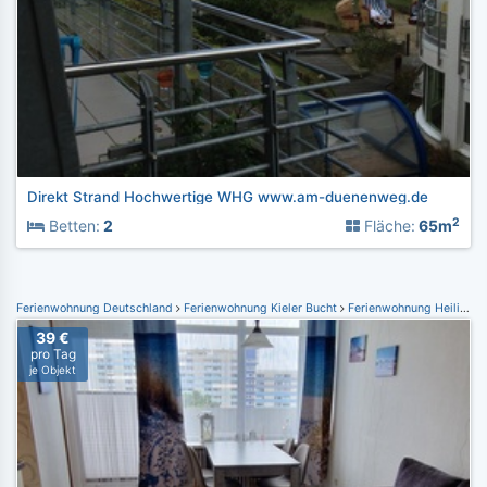
Direkt Strand Hochwertige WHG www.am-duenenweg.de
2
Betten:
2
Fläche:
65m
Ferienwohnung Deutschland
Ferienwohnung Kieler Bucht
Ferienwohnung Heiligenhafen
39 €
pro Tag
je Objekt