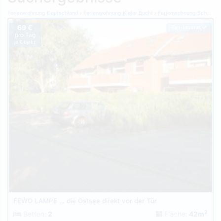
Ferienwohnung Deutschland
Ferienwohnung Kieler Bucht
Ferienwohnung Schönberger Strand
69 €
Top-Inserat
pro Tag
je Objekt
FEWO LAMPE … die Ostsee direkt vor der Tür
2
Betten:
2
Fläche:
42m