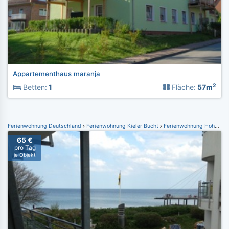
Appartementhaus maranja
2
Betten:
1
Fläche:
57m
Ferienwohnung Deutschland
Ferienwohnung Kieler Bucht
Ferienwohnung Hohwacht
65 €
pro Tag
je Objekt