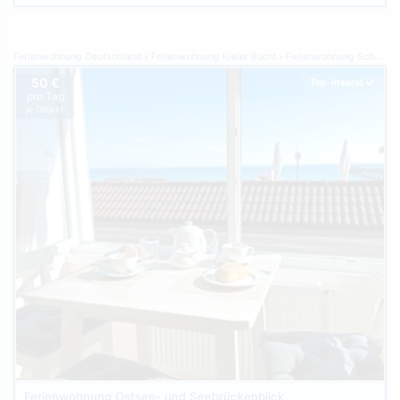
Ferienwohnung Deutschland
Ferienwohnung Kieler Bucht
Ferienwohnung Schönberger Strand
50 €
Top-Inserat
pro Tag
je Objekt
Ferienwohnung Ostsee- und Seebrückenblick