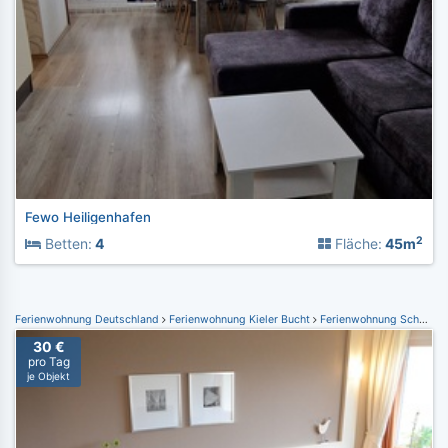
Fewo Heiligenhafen
2
Betten:
4
Fläche:
45m
Ferienwohnung Deutschland
Ferienwohnung Kieler Bucht
Ferienwohnung Schönberger Strand
30 €
pro Tag
je Objekt