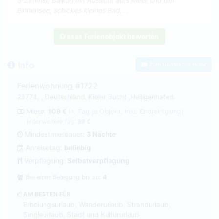
3-Zimmer, Balkon mit Aussicht aufs Meer und den
Binnensee, schickes kleines Bad,...
Dieses Ferienobjekt bewerten
Info
Zum Kontaktformular
Ferienwohnung #1722
23774, , Deutschland, Kieler Bucht ,Heiligenhafen.
Miete:
108 €
(1. Tag je Objekt, inkl. Endreinigung)
jeder weitere Tag:
39 €
Mindestmietdauer:
3 Nächte
Anreisetag:
beliebig
Verpflegung:
Selbstverpflegung
Bei einer Belegung bis zu:
4
AM BESTEN FÜR
Erholungsurlaub, Wanderurlaub, Strandurlaub,
Singleurlaub, Stadt und Kultururlaub