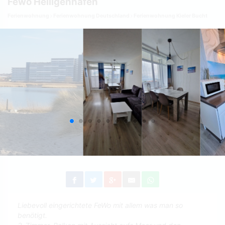
Fewo Heiligenhafen
Ferienwohnung
Ferienwohnung Deutschland
Ferienwohnung Kieler Bucht
Liebevoll eingerichtete FeWo mit allem was man so
benötigt.