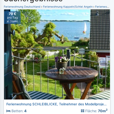
Ferienwohnung Deutschland
Ferienwohnung Kappeln/Schlei Angeln
Ferienwohnung Maasholm
79 €
pro Tag
je Objekt
Ferienwohnung SCHLEIBLICKE, Teilnehmer des Modellprojektes
2
Betten:
4
Fläche:
70m