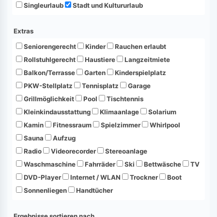
Singleurlaub
Stadt und Kultururlaub
Extras
Seniorengerecht
Kinder
Rauchen erlaubt
Rollstuhlgerecht
Haustiere
Langzeitmiete
Balkon/Terrasse
Garten
Kinderspielplatz
PKW-Stellplatz
Tennisplatz
Garage
Grillmöglichkeit
Pool
Tischtennis
Kleinkindausstattung
Klimaanlage
Solarium
Kamin
Fitnessraum
Spielzimmer
Whirlpool
Sauna
Aufzug
Radio
Videorecorder
Stereoanlage
Waschmaschine
Fahrräder
Ski
Bettwäsche
TV
DVD-Player
Internet / WLAN
Trockner
Boot
Sonnenliegen
Handtücher
Ergebnisse sortieren nach