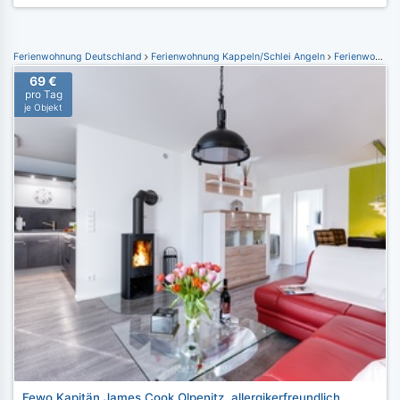
Ferienwohnung Deutschland
Ferienwohnung Kappeln/Schlei Angeln
Ferienwohnung Ostseeresort Olpenitz
69 €
pro Tag
je Objekt
Fewo Kapitän James Cook Olpenitz, allergikerfreundlich