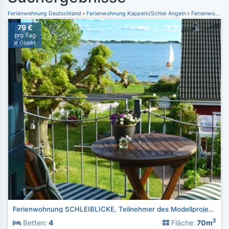
Ferienwohnung Deutschland
Ferienwohnung Kappeln/Schlei Angeln
Ferienwohnung Maasholm
79 €
pro Tag
je Objekt
Ferienwohnung SCHLEIBLICKE, Teilnehmer des Modellprojektes
2
Betten:
4
Fläche:
70m