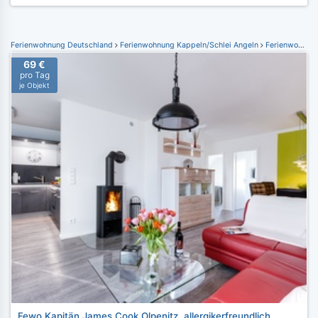
Ferienwohnung Deutschland
Ferienwohnung Kappeln/Schlei Angeln
Ferienwohnung Ostseeresort Olpenitz
69 €
pro Tag
je Objekt
Fewo Kapitän James Cook Olpenitz, allergikerfreundlich