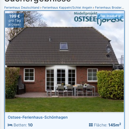
Ferienhaus Deutschland
Ferienhaus Kappeln/Schlei Angeln
Ferienhaus Brodersby
199 €
Top-Inserat
pro Tag
je Objekt
Ostsee-Ferienhaus-Schönhagen
2
Betten:
10
Fläche:
145m