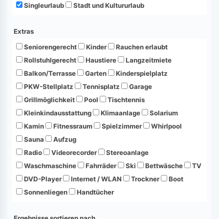
Singleurlaub
Stadt und Kultururlaub
Extras
Seniorengerecht
Kinder
Rauchen erlaubt
Rollstuhlgerecht
Haustiere
Langzeitmiete
Balkon/Terrasse
Garten
Kinderspielplatz
PKW-Stellplatz
Tennisplatz
Garage
Grillmöglichkeit
Pool
Tischtennis
Kleinkindausstattung
Klimaanlage
Solarium
Kamin
Fitnessraum
Spielzimmer
Whirlpool
Sauna
Aufzug
Radio
Videorecorder
Stereoanlage
Waschmaschine
Fahrräder
Ski
Bettwäsche
TV
DVD-Player
Internet / WLAN
Trockner
Boot
Sonnenliegen
Handtücher
Ergebnisse sortieren nach