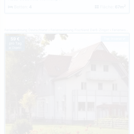
2
Betten:
4
Fläche:
67m
Ferienwohnung Deutschland
Ferienwohnung Fischland Darß-Zingst
Ferienwohnung Prerow
59 €
Top-Inserat
pro Tag
je Objekt