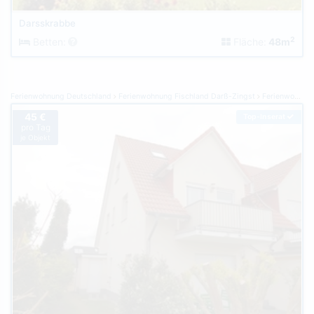
Darsskrabbe
2
Betten:
Fläche:
48m
Ferienwohnung Deutschland
Ferienwohnung Fischland Darß-Zingst
Ferienwohnung Zingst
45 €
Top-Inserat
pro Tag
je Objekt