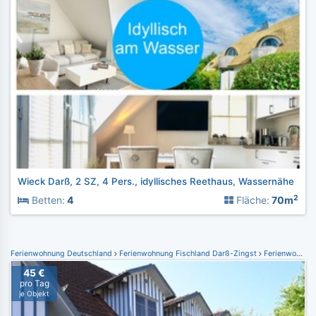
Wieck Darß, 2 SZ, 4 Pers., idyllisches Reethaus, Wassernähe
2
Betten:
4
Fläche:
70m
Ferienwohnung Deutschland
Ferienwohnung Fischland Darß-Zingst
Ferienwohnung Prerow
45 €
pro Tag
je Objekt