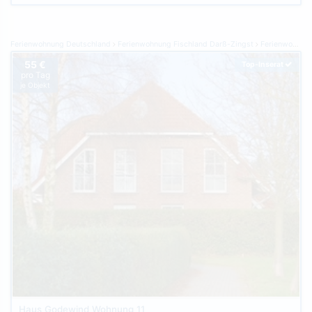
Ferienwohnung Deutschland
Ferienwohnung Fischland Darß-Zingst
Ferienwohnung Zingst
55 €
Top-Inserat
pro Tag
je Objekt
Haus Godewind Wohnung 11