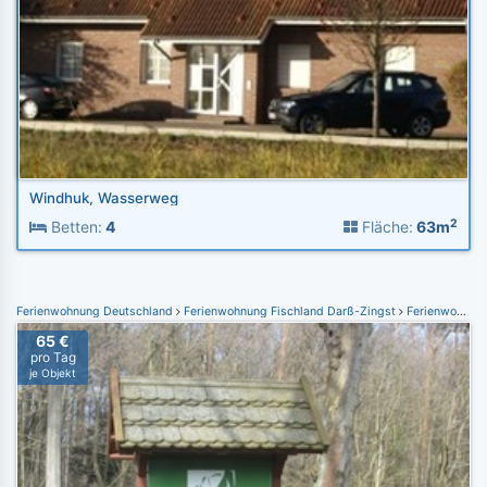
Windhuk, Wasserweg
2
Betten:
4
Fläche:
63m
Ferienwohnung Deutschland
Ferienwohnung Fischland Darß-Zingst
Ferienwohnung Prerow
65 €
pro Tag
je Objekt