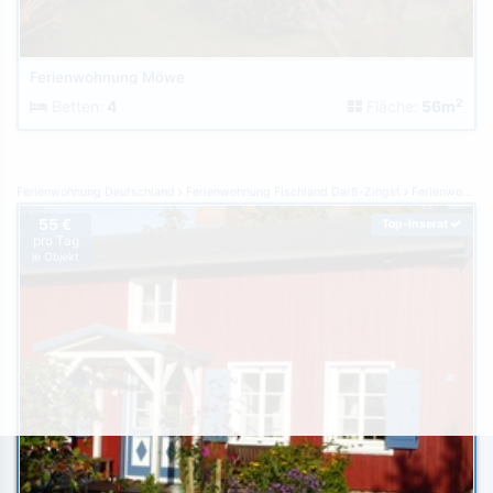
Ferienwohnung Möwe
2
Betten:
4
Fläche:
56m
Ferienwohnung Deutschland
Ferienwohnung Fischland Darß-Zingst
Ferienwohnung Pruchten
55 €
Top-Inserat
pro Tag
je Objekt