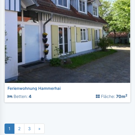
Ferienwohnung Hammerhai
2
Betten:
4
Fläche:
70m
1
2
3
»