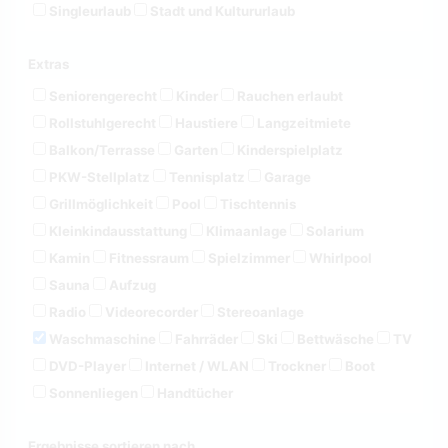
Singleurlaub
Stadt und Kultururlaub
Extras
Seniorengerecht
Kinder
Rauchen erlaubt
Rollstuhlgerecht
Haustiere
Langzeitmiete
Balkon/Terrasse
Garten
Kinderspielplatz
PKW-Stellplatz
Tennisplatz
Garage
Grillmöglichkeit
Pool
Tischtennis
Kleinkindausstattung
Klimaanlage
Solarium
Kamin
Fitnessraum
Spielzimmer
Whirlpool
Sauna
Aufzug
Radio
Videorecorder
Stereoanlage
Waschmaschine
Fahrräder
Ski
Bettwäsche
TV
DVD-Player
Internet / WLAN
Trockner
Boot
Sonnenliegen
Handtücher
Ergebnisse sortieren nach