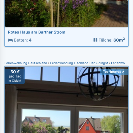
Rotes Haus am Barther Strom
2
Betten:
4
Fläche:
60m
Ferienwohnung Deutschland
Ferienwohnung Fischland Darß-Zingst
Ferienwohnung Born
50 €
Top-Inserat
pro Tag
je Objekt