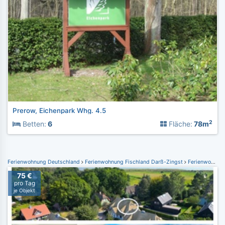
Prerow, Eichenpark Whg. 4.5
2
Betten:
6
Fläche:
78m
Ferienwohnung Deutschland
Ferienwohnung Fischland Darß-Zingst
Ferienwohnung Wieck
75 €
pro Tag
je Objekt