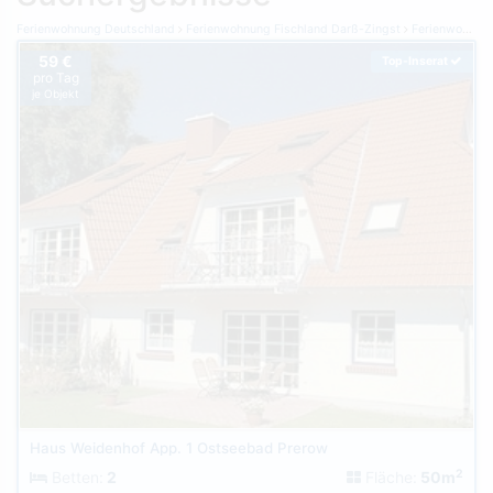
Ferienwohnung Deutschland
Ferienwohnung Fischland Darß-Zingst
Ferienwohnung Prerow
59 €
Top-Inserat
pro Tag
je Objekt
Haus Weidenhof App. 1 Ostseebad Prerow
2
Betten:
2
Fläche:
50m