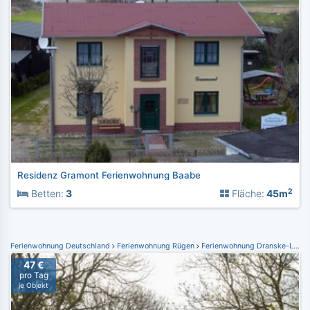
Residenz Gramont Ferienwohnung Baabe
2
Betten:
3
Fläche:
45m
Ferienwohnung Deutschland
Ferienwohnung Rügen
Ferienwohnung Dranske-Lancken
47 €
pro Tag
je Objekt