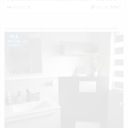
2
Betten:
3
Fläche:
57m
Ferienwohnung Deutschland
Ferienwohnung Rügen
Ferienwohnung Poseritz
70 €
pro Tag
je Objekt