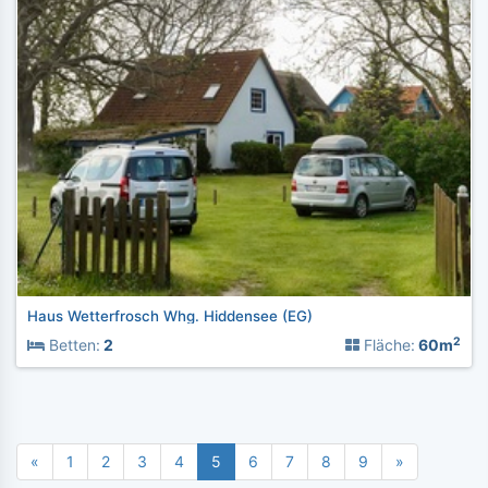
Haus Wetterfrosch Whg. Hiddensee (EG)
2
Betten:
2
Fläche:
60m
«
1
2
3
4
5
6
7
8
9
»