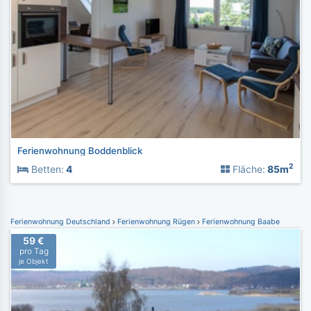
Ferienwohnung Boddenblick
2
Betten:
4
Fläche:
85m
Ferienwohnung Deutschland
Ferienwohnung Rügen
Ferienwohnung Baabe
59 €
pro Tag
je Objekt