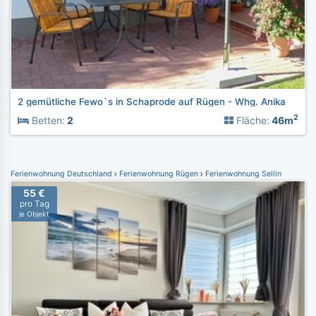
2 gemütliche Fewo`s in Schaprode auf Rügen - Whg. Anika
2
Betten:
2
Fläche:
46m
Ferienwohnung Deutschland
Ferienwohnung Rügen
Ferienwohnung Sellin
55 €
pro Tag
je Objekt