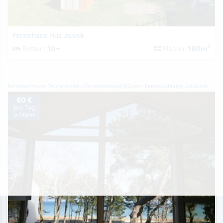
Ferienhaus Hus Jannik
2
Betten:
10+
Fläche:
180m
Ferienwohnung Deutschland
Ferienwohnung Rügen
Ferienwohnung Juliusruh
60 €
pro Tag
je Objekt