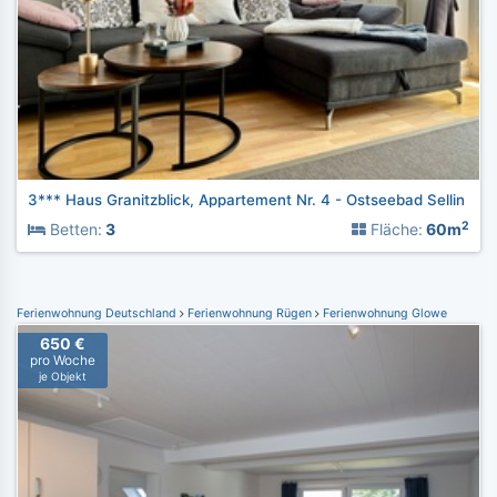
3*** Haus Granitzblick, Appartement Nr. 4 - Ostseebad Sellin
2
Betten:
3
Fläche:
60m
Ferienwohnung Deutschland
Ferienwohnung Rügen
Ferienwohnung Glowe
650 €
pro Woche
je Objekt