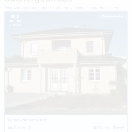
Ferienwohnung Deutschland
Ferienwohnung Rügen
Ferienwohnung Glowe
63 €
Top-Inserat
pro Tag
je Objekt
Ferienwohnung Otto
2
Betten:
2
Fläche:
50m