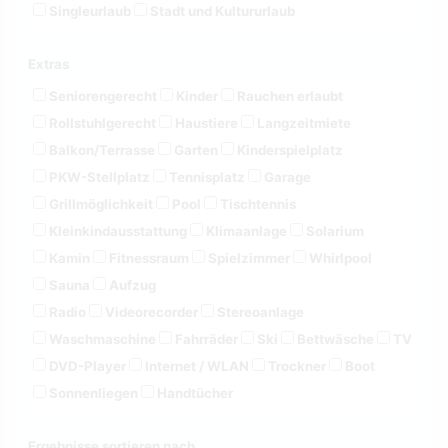
Singleurlaub
Stadt und Kultururlaub
Extras
Seniorengerecht
Kinder
Rauchen erlaubt
Rollstuhlgerecht
Haustiere
Langzeitmiete
Balkon/Terrasse
Garten
Kinderspielplatz
PKW-Stellplatz
Tennisplatz
Garage
Grillmöglichkeit
Pool
Tischtennis
Kleinkindausstattung
Klimaanlage
Solarium
Kamin
Fitnessraum
Spielzimmer
Whirlpool
Sauna
Aufzug
Radio
Videorecorder
Stereoanlage
Waschmaschine
Fahrräder
Ski
Bettwäsche
TV
DVD-Player
Internet / WLAN
Trockner
Boot
Sonnenliegen
Handtücher
Ergebnisse sortieren nach