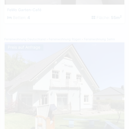
FeWo Garten-Café
2
Betten:
4
Fläche:
55m
Ferienwohnung Deutschland
Ferienwohnung Rügen
Ferienwohnung Sellin
Preis auf Anfrage