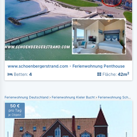
www.schoenbergerstrand.com - Ferienwohnung Penthouse
2
Betten:
4
Fläche:
42m
Ferienwohnung Deutschland
Ferienwohnung Kieler Bucht
Ferienwohnung Schönberger Strand
50 €
pro Tag
je Objekt