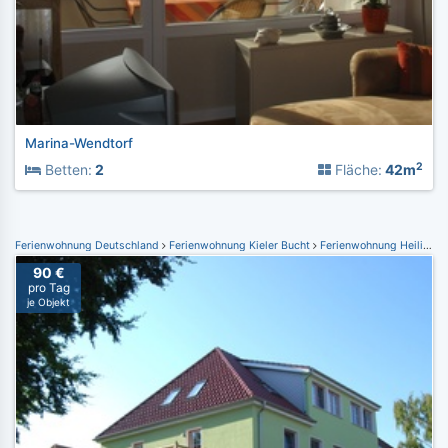
Marina-Wendtorf
2
Betten:
2
Fläche:
42m
Ferienwohnung Deutschland
Ferienwohnung Kieler Bucht
Ferienwohnung Heiligenhafen
90 €
pro Tag
je Objekt