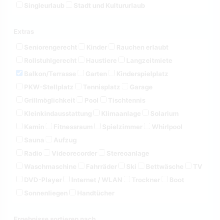
Singleurlaub
Stadt und Kultururlaub
Extras
Seniorengerecht
Kinder
Rauchen erlaubt
Rollstuhlgerecht
Haustiere
Langzeitmiete
Balkon/Terrasse
Garten
Kinderspielplatz
PKW-Stellplatz
Tennisplatz
Garage
Grillmöglichkeit
Pool
Tischtennis
Kleinkindausstattung
Klimaanlage
Solarium
Kamin
Fitnessraum
Spielzimmer
Whirlpool
Sauna
Aufzug
Radio
Videorecorder
Stereoanlage
Waschmaschine
Fahrräder
Ski
Bettwäsche
TV
DVD-Player
Internet / WLAN
Trockner
Boot
Sonnenliegen
Handtücher
Ergebnisse sortieren nach