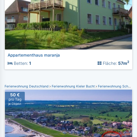
Appartementhaus maranja
2
Betten:
1
Fläche:
57m
Ferienwohnung Deutschland
Ferienwohnung Kieler Bucht
Ferienwohnung Schönberger Strand
50 €
pro Tag
je Objekt