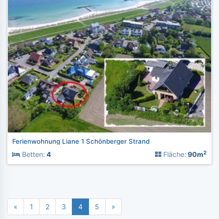
Ferienwohnung Liane 1 Schönberger Strand
2
Betten:
4
Fläche:
90m
«
1
2
3
4
5
»