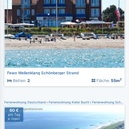
Fewo Wellenklang Schönberger Strand
2
Betten:
2
Fläche:
55m
Ferienwohnung Deutschland
Ferienwohnung Kieler Bucht
Ferienwohnung Schönberger Strand
60 €
pro Tag
je Objekt