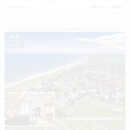
2
Betten:
2
Fläche:
65m
Ferienwohnung Deutschland
Ferienwohnung Kieler Bucht
Ferienwohnung Schönberger Strand
45 €
pro Tag
je Objekt