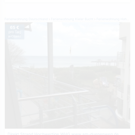
Ferienwohnung Deutschland
Ferienwohnung Kieler Bucht
Ferienwohnung Hohwacht
65 €
pro Tag
je Objekt
Direkt Strand Hochwertige WHG www.am-duenenweg.de