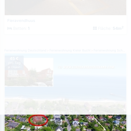
Fieravendhuus
2
Betten:
1
Fläche:
54m
Ferienwohnung Deutschland
Ferienwohnung Kieler Bucht
Ferienwohnung Schönberger Strand
45 €
pro Tag
je Objekt