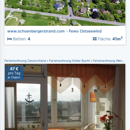
www.schoenbergerstrand.com - Fewo Ostseewind
2
Betten:
4
Fläche:
41m
Ferienwohnung Deutschland
Ferienwohnung Kieler Bucht
Ferienwohnung Wendtorf
47 €
pro Tag
je Objekt