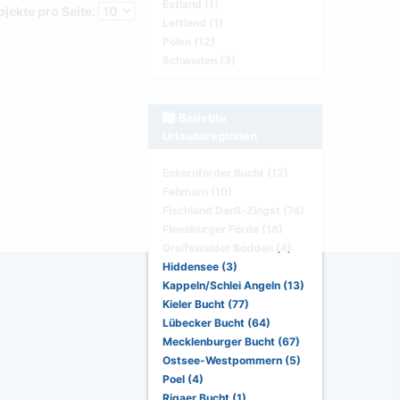
Estland (1)
jekte pro Seite:
Lettland (1)
Polen (12)
Schweden (3)
Beliebte
Urlaubsregionen
Eckernförder Bucht (12)
Fehmarn (10)
Fischland Darß-Zingst (74)
Flensburger Förde (18)
Greifswalder Bodden (4)
Hiddensee (3)
Kappeln/Schlei Angeln (13)
Kieler Bucht (77)
Lübecker Bucht (64)
Mecklenburger Bucht (67)
Ostsee-Westpommern (5)
Poel (4)
Rigaer Bucht (1)