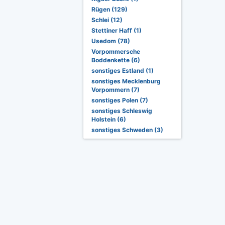
Rügen (129)
Schlei (12)
Stettiner Haff (1)
Usedom (78)
Vorpommersche
Boddenkette (6)
sonstiges Estland (1)
sonstiges Mecklenburg
Vorpommern (7)
sonstiges Polen (7)
sonstiges Schleswig
Holstein (6)
sonstiges Schweden (3)