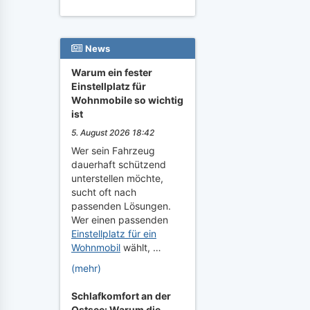
News
Warum ein fester
Einstellplatz für
Wohnmobile so wichtig
ist
5. August 2026 18:42
Wer sein Fahrzeug
dauerhaft schützend
unterstellen möchte,
sucht oft nach
passenden Lösungen.
Wer einen passenden
Einstellplatz für ein
Wohnmobil
wählt, …
(mehr)
Schlafkomfort an der
Ostsee: Warum die