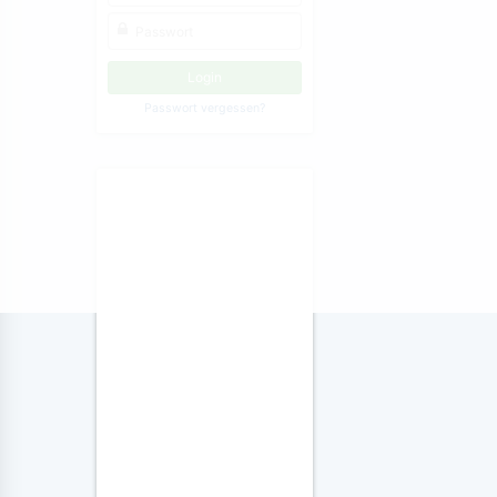
Passwort vergessen?