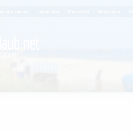
ienhaus suchen
Lastminute
Merkzettel
Hotelsuche
Hi