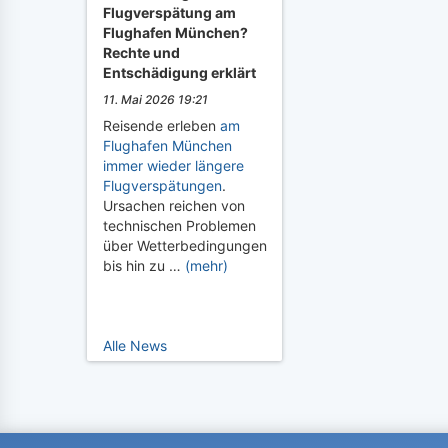
Flugverspätung am
Flughafen München?
Rechte und
Entschädigung erklärt
11. Mai 2026 19:21
Reisende erleben
am
Flughafen München
immer wieder längere
Flugverspätungen
.
Ursachen reichen von
technischen Problemen
über Wetterbedingungen
bis hin zu …
(mehr)
Alle News