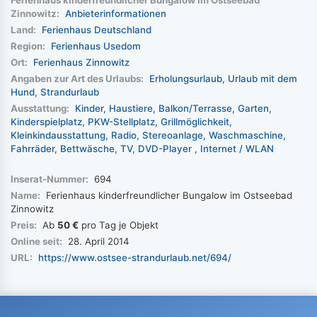
Zinnowitz:
Anbieterinformationen
Land:
Ferienhaus Deutschland
Region:
Ferienhaus Usedom
Ort:
Ferienhaus Zinnowitz
Angaben zur Art des Urlaubs:
Erholungsurlaub
Urlaub mit dem
Hund
Strandurlaub
Ausstattung:
Kinder
Haustiere
Balkon/Terrasse
Garten
Kinderspielplatz
PKW-Stellplatz
Grillmöglichkeit
Kleinkindausstattung
Radio
Stereoanlage
Waschmaschine
Fahrräder
Bettwäsche
TV
DVD-Player
Internet / WLAN
Inserat-Nummer:
694
Name:
Ferienhaus kinderfreundlicher Bungalow im Ostseebad
Zinnowitz
Preis:
Ab
50 €
pro Tag je Objekt
Online seit:
28. April 2014
URL:
https://www.ostsee-strandurlaub.net/694/