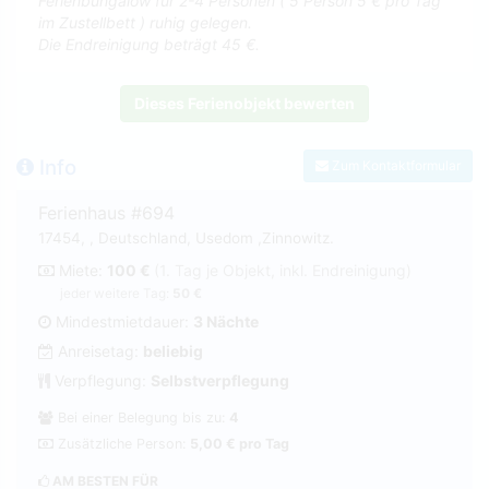
Ferienbungalow für 2-4 Personen ( 5 Person 5 € pro Tag
im Zustellbett ) ruhig gelegen.
Die Endreinigung beträgt 45 €.
Dieses Ferienobjekt bewerten
Info
Zum Kontaktformular
Ferienhaus #694
17454, , Deutschland, Usedom ,Zinnowitz.
Miete:
100 €
(1. Tag je Objekt, inkl. Endreinigung)
jeder weitere Tag:
50 €
Mindestmietdauer:
3 Nächte
Anreisetag:
beliebig
Verpflegung:
Selbstverpflegung
Bei einer Belegung bis zu:
4
Zusätzliche Person:
5,00 € pro Tag
AM BESTEN FÜR