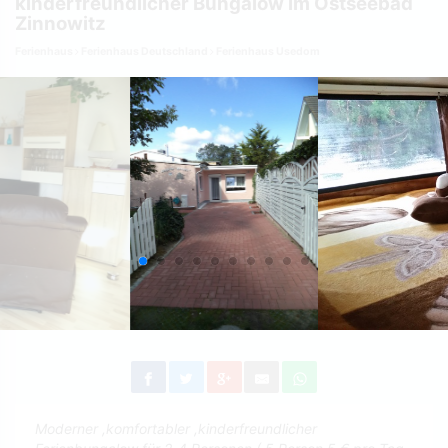
kinderfreundlicher Bungalow im Ostseebad
Zinnowitz
Ferienhaus
Ferienhaus Deutschland
Ferienhaus Usedom
Moderner ,komfortabler ,kinderfreundlicher