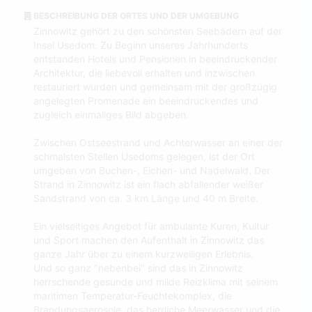
BESCHREIBUNG DER ORTES UND DER UMGEBUNG
Zinnowitz gehört zu den schönsten Seebädern auf der
Insel Usedom. Zu Beginn unseres Jahrhunderts
entstanden Hotels und Pensionen in beeindruckender
Architektur, die liebevoll erhalten und inzwischen
restauriert wurden und gemeinsam mit der großzügig
angelegten Promenade ein beeindruckendes und
zugleich einmaliges Bild abgeben.
Zwischen Ostseestrand und Achterwasser an einer der
schmalsten Stellen Usedoms gelegen, ist der Ort
umgeben von Buchen-, Eichen- und Nadelwald. Der
Strand in Zinnowitz ist ein flach abfallender weißer
Sandstrand von ca. 3 km Länge und 40 m Breite.
Ein vielseitiges Angebot für ambulante Kuren, Kultur
und Sport machen den Aufenthalt in Zinnowitz das
ganze Jahr über zu einem kurzweiligen Erlebnis.
Und so ganz "nebenbei" sind das in Zinnowitz
herrschende gesunde und milde Reizklima mit seinem
maritimen Temperatur-Feuchtekomplex, die
Brandungsaerosole, das herrliche Meerwasser und die