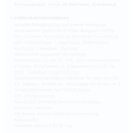
Erholungsurlaub, Urlaub mit dem Hund, Strandurlaub
FERIENOBJEKTBESCHREIBUNG
aktueller Belegungsplan auf unserer Homepage
www.usedom-goetze.de !!! Unser Bungalow verfügt
über 2 Zimmer Küche,Bad ist sehr Kinderfreundlich es
gibt 1 Kinderwagen ,1 Liegebuggy, Bollerwagen,1
Hochstuhl, 1 Reisebett ,Töpfchen
Wohnzimmer bequemer hochwertiger
Schlafcouch,LCD-Sat-TV, DVD, Video.Stereoanlage,PS
2+Spiele, Schlafzimmer m. Doppelbett und LCD-TV,
DVD(, Zustellbett möglich) Küche;
Spülmaschine,Herd,Mikro möbilierte Terrasse mit LCD -
TV ,Grillplatz, Strandkorb. Wohnwagen für Kinder mit 2
Schlafmöglichkeiten Sat-TV,DVD,Radio.
485 m²eingezäuntes
Grundstück,Schaukel,Sandkasten,Spielhaus,
Schaukel,Trampolin
Alle Räume sind mit Elektrospeicherheizung
ausgestattet
Haustiere erlaubt 3,50 €/ Tag