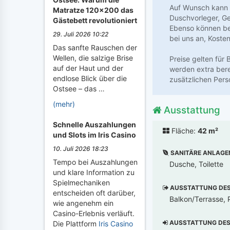
Auf Wunsch kann 
Matratze 120x200 das
Duschvorleger, Ge
Gästebett revolutioniert
Ebenso können bei
29. Juli 2026 10:22
bei uns an, Kosten
Das sanfte Rauschen der
Wellen, die salzige Brise
Preise gelten für
auf der Haut und der
werden extra berec
endlose Blick über die
zusätzlichen Pers
Ostsee – das …
(mehr)
Ausstattung
Schnelle Auszahlungen
Fläche:
42 m²
und Slots im Iris Casino
10. Juli 2026 18:23
SANITÄRE ANLAGE
Tempo bei Auszahlungen
Dusche, Toilette
und klare Information zu
Spielmechaniken
AUSSTATTUNG DES 
entscheiden oft darüber,
Balkon/Terrasse, 
wie angenehm ein
Casino-Erlebnis verläuft.
AUSSTATTUNG DES 
Die Plattform
Iris Casino