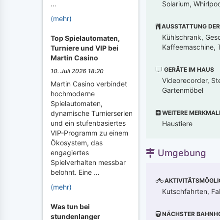
Solarium, Whirlpo
…
(mehr)
AUSSTATTUNG DER
Kühlschrank, Gesch
Top Spielautomaten,
Kaffeemaschine, T
Turniere und VIP bei
Martin Casino
GERÄTE IM HAUS
10. Juli 2026 18:20
Videorecorder, St
Martin Casino verbindet
Gartenmöbel
hochmoderne
Spielautomaten,
WEITERE MERKMAL
dynamische Turnierserien
und ein stufenbasiertes
Haustiere
VIP-Programm zu einem
Ökosystem, das
Umgebung
engagiertes
Spielverhalten messbar
belohnt. Eine …
AKTIVITÄTSMÖGLI
(mehr)
Kutschfahrten, Fa
Was tun bei
NÄCHSTER BAHNH
stundenlanger