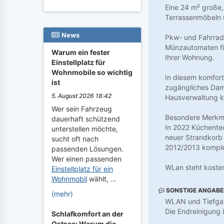
Eine 24 m² große,
Terrassenmöbeln 
News
Pkw- und Fahrrad-
Münzautomaten fin
Warum ein fester
Ihrer Wohnung.
Einstellplatz für
Wohnmobile so wichtig
In diesem komfort
ist
zugängliches Damp
5. August 2026 18:42
Hausverwaltung k
Wer sein Fahrzeug
Besondere Merkm
dauerhaft schützend
In 2022 Küchente
unterstellen möchte,
neuer Strandkorb
sucht oft nach
2012/2013 komplet
passenden Lösungen.
Wer einen passenden
WLan steht kosten
Einstellplatz für ein
Wohnmobil
wählt, …
SONSTIGE ANGAB
(mehr)
WLAN und Tiefgara
Die Endreinigung 
Schlafkomfort an der
Ostsee: Warum die