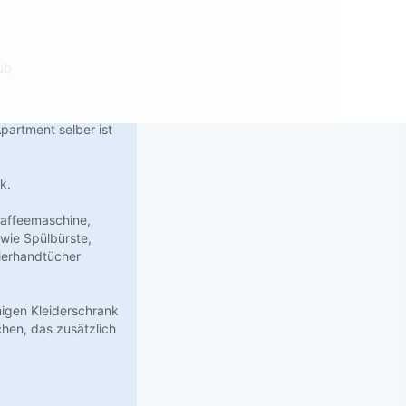
ub
partment selber ist
k.
 Kaffeemaschine,
 wie Spülbürste,
pierhandtücher
igen Kleiderschrank
hen, das zusätzlich