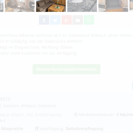
enthaus Miramar befindet sich im Ostseebad Ahlbeck direkt hinter 
0 m fußläufig von der Seebrücke entfernt.
iegt im Erdgeschoss, Richtung Süden.
platz steht kostenfrei mit zur Verfügung.
Dieses Ferienobjekt bewerten
#4013
d, Usedom ,Ahlbeck (Usedom).
Tag je Objekt, inkl. Endreinigung)
Mindestmietdauer:
3 Nächt
9 €
 Absprache
Verpflegung:
Selbstverpflegung