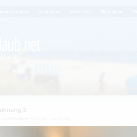
ienhaus suchen
Lastminute
Merkzettel
Hotelsuche
Hi
ohnung 3
nung Deutschland
Ferienwohnung Usedom