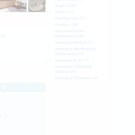
Rügen (129)
Schlei (12)
Stettiner Haff (1)
Usedom (78)
Vorpommersche
der
Boddenkette (6)
sonstiges Estland (1)
sonstiges Mecklenburg
Vorpommern (7)
sonstiges Polen (7)
sonstiges Schleswig
Holstein (6)
sonstiges Schweden (3)
Zum Kontaktformular
e