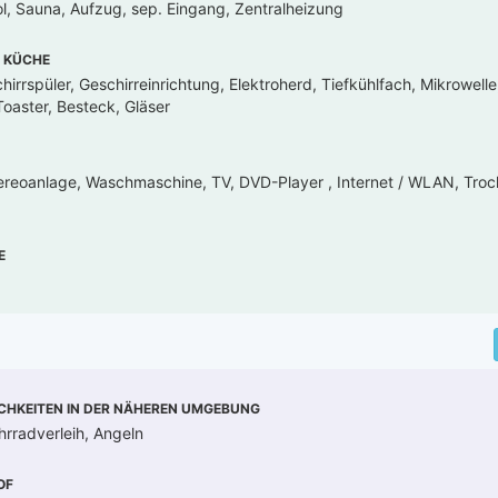
ol, Sauna, Aufzug, sep. Eingang, Zentralheizung
 KÜCHE
irrspüler, Geschirreinrichtung, Elektroherd, Tiefkühlfach, Mikrowell
oaster, Besteck, Gläser
ereoanlage, Waschmaschine, TV, DVD-Player , Internet / WLAN, Troc
E
CHKEITEN IN DER NÄHEREN UMGEBUNG
hrradverleih, Angeln
OF