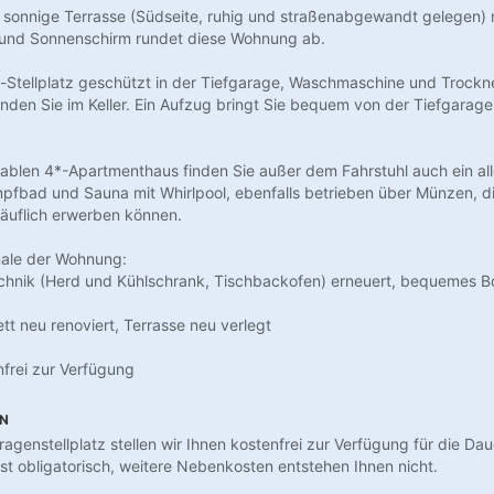
 sonnige Terrasse (Südseite, ruhig und straßenabgewandt gelegen) 
und Sonnenschirm rundet diese Wohnung ab.
Stellplatz geschützt in der Tiefgarage, Waschmaschine und Trockne
den Sie im Keller. Ein Aufzug bringt Sie bequem von der Tiefgarage
ablen 4*-Apartmenthaus finden Sie außer dem Fahrstuhl auch ein a
fbad und Sauna mit Whirlpool, ebenfalls betrieben über Münzen, di
äuflich erwerben können.
ale der Wohnung:
chnik (Herd und Kühlschrank, Tischbackofen) erneuert, bequemes B
t neu renoviert, Terrasse neu verlegt
frei zur Verfügung
EN
genstellplatz stellen wir Ihnen kostenfrei zur Verfügung für die Daue
ist obligatorisch, weitere Nebenkosten entstehen Ihnen nicht.