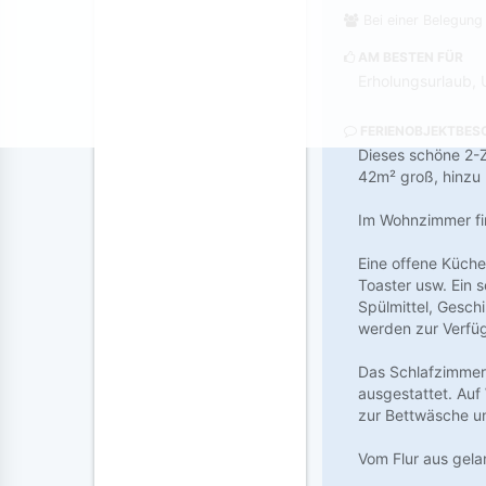
Bei einer Belegung
AM BESTEN FÜR
Erholungsurlaub, 
FERIENOBJEKTBES
Dieses schöne 2-Z
42m² groß, hinzu
Im Wohnzimmer fin
Eine offene Küche
Toaster usw. Ein 
Spülmittel, Gesch
werden zur Verfüg
Das Schlafzimmer
ausgestattet. Auf
zur Bettwäsche u
Vom Flur aus gel