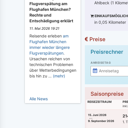
Ahlbeck (1 Kilome
Flugverspätung am
Flughafen München?
Rechte und
EINKAUFSMÖGLICH
Entschädigung erklärt
in 0,05 Kilometer
11. Mai 2026 19:21
Reisende erleben
am
Preise
Flughafen München
immer wieder längere
Preisrechner
Flugverspätungen
.
Ursachen reichen von
ANREISETAG
technischen Problemen
über Wetterbedingungen
bis hin zu …
(mehr)
Saisonpreise
Alle News
REISEZEITRAUM
PRE
ink
15. Juni 2026
21
9. September 2026
1. 