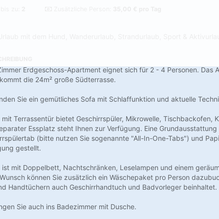
 bis zu:
2
Zusätzliche Person:
35,00 € pro Tag
Urlaub mit dem Hund, Wanderurlaub, Strandurlaub, Sport & Aktivurla
CHREIBUNG
immer Erdgeschoss-Apartment eignet sich für 2 - 4 Personen. Das A
 kommt die 24m² große Südterrasse.
den Sie ein gemütliches Sofa mit Schlaffunktion und aktuelle Techni
 mit Terrassentür bietet Geschirrspüler, Mikrowelle, Tischbackofen,
separater Essplatz steht Ihnen zur Verfügung. Eine Grundausstattung
irrspülertab (bitte nutzen Sie sogenannte "All-In-One-Tabs") und Pa
ung gestellt.
 ist mit Doppelbett, Nachtschränken, Leselampen und einem geräum
 Wunsch können Sie zusätzlich ein Wäschepaket pro Person dazubuc
nd Handtüchern auch Geschirrhandtuch und Badvorleger beinhaltet.
angen Sie auch ins Badezimmer mit Dusche.