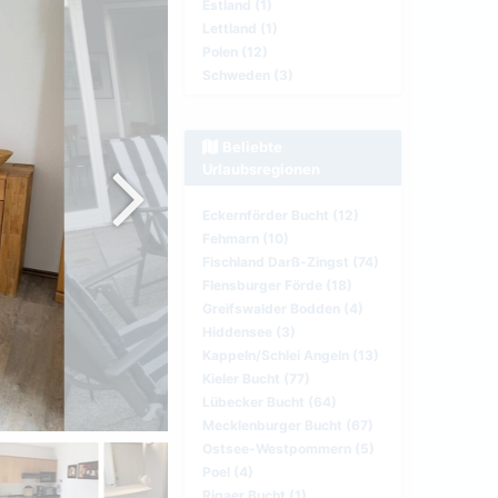
Estland (1)
Lettland (1)
Polen (12)
Schweden (3)
Beliebte
Urlaubsregionen
Eckernförder Bucht (12)
Fehmarn (10)
Fischland Darß-Zingst (74)
Flensburger Förde (18)
Greifswalder Bodden (4)
Hiddensee (3)
Kappeln/Schlei Angeln (13)
Kieler Bucht (77)
Lübecker Bucht (64)
Mecklenburger Bucht (67)
Ostsee-Westpommern (5)
Poel (4)
Rigaer Bucht (1)