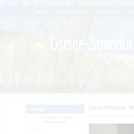
Home
Benutzerzentrum
Inserieren
Fer
Haus Miramar W
Login
Ferienwohnung
Ferienwoh
Ihr Ferienobjekt eintragen?
Hier registrieren