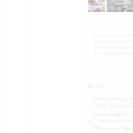
Das moderne Apartm
Strandpromenade, 5
Unsere Wohnung 3 l
Ein Tiefgaragenstell
Info
Ferienwohnung 
17419, , Deutschlan
Miete:
164 €
(1. 
jeder weitere Tag:
6
Anreisetag:
Nach