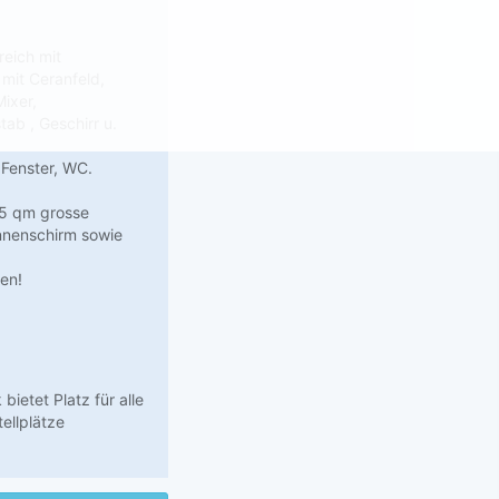
eich mit
mit Ceranfeld,
ixer,
ab , Geschirr u.
Fenster, WC.
25 qm grosse
onnenschirm sowie
gen!
ietet Platz für alle
ellplätze