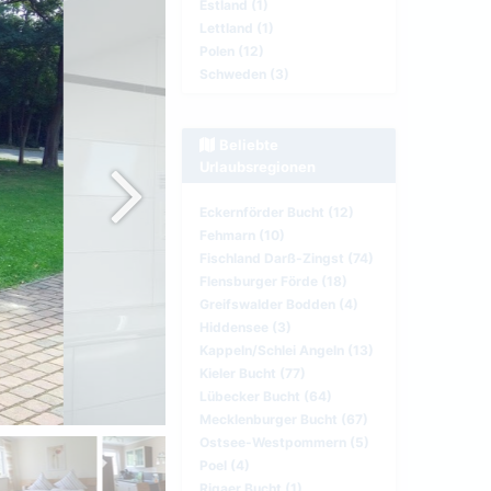
Estland (1)
Lettland (1)
Polen (12)
Schweden (3)
Beliebte
Urlaubsregionen
Eckernförder Bucht (12)
Fehmarn (10)
Fischland Darß-Zingst (74)
Flensburger Förde (18)
Greifswalder Bodden (4)
Hiddensee (3)
Kappeln/Schlei Angeln (13)
Kieler Bucht (77)
Lübecker Bucht (64)
Mecklenburger Bucht (67)
Ostsee-Westpommern (5)
Poel (4)
Rigaer Bucht (1)