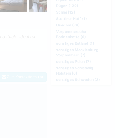
Rügen (129)
Schlei (12)
Stettiner Haff (1)
Usedom (78)
Vorpommersche
dstück -ideal für
Boddenkette (6)
sonstiges Estland (1)
sonstiges Mecklenburg
Vorpommern (7)
sonstiges Polen (7)
sonstiges Schleswig
Holstein (6)
Zum Kontaktformular
sonstiges Schweden (3)