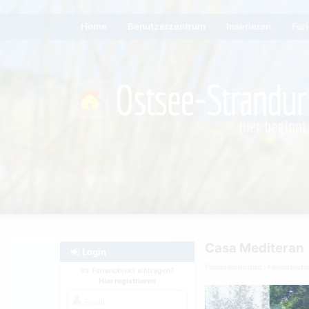
Home
Benutzerzentrum
Inserieren
Fer
Casa Mediteran
Login
Ferienwohnung
Ferienwoh
Ihr Ferienobjekt eintragen?
Hier registrieren