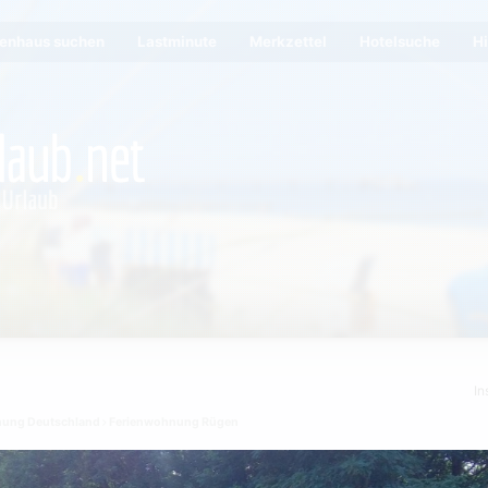
ienhaus suchen
Lastminute
Merkzettel
Hotelsuche
Hi
In
nung Deutschland
Ferienwohnung Rügen