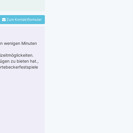
Zum Kontaktformular
 in wenigen Minuten
izeitmöglickeiten.
ügen zu bieten hat.,
örtebeckerfestspiele