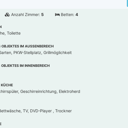
Anzahl Zimmer:
5
Betten:
4
N
e, Toilette
OBJEKTES IM AUSSENBEREICH
arten, PKW-Stellplatz, Grillmöglichkeit
OBJEKTES IM INNENBEREICH
 KÜCHE
irrspüler, Geschirreinrichtung, Elektroherd
ettwäsche, TV, DVD-Player , Trockner
E