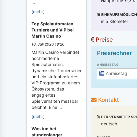
Hauptstraße (3 Ki
…
(mehr)
EINKAUFSMÖGLICH
in 5 Kilometer
Top Spielautomaten,
Turniere und VIP bei
Martin Casino
Preise
10. Juli 2026 18:20
Preisrechner
Martin Casino verbindet
hochmoderne
Spielautomaten,
ANREISETAG
dynamische Turnierserien
und ein stufenbasiertes
VIP-Programm zu einem
Ökosystem, das
engagiertes
Kontakt
Spielverhalten messbar
belohnt. Eine …
(mehr)
DER VERMIETER SP
deutsch
Was tun bei
stundenlanger