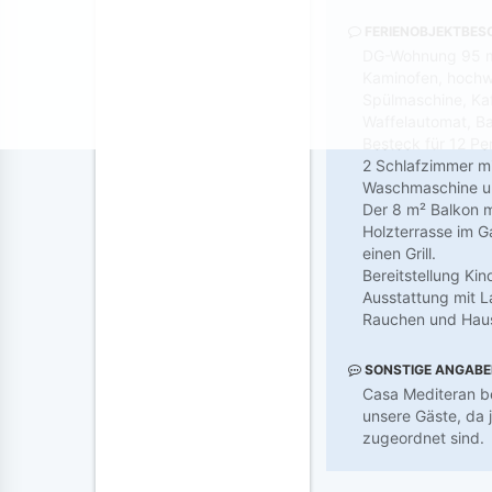
FERIENOBJEKTBES
DG-Wohnung 95 m²
Kaminofen, hochwe
Spülmaschine, Ka
Waffelautomat, Ba
Besteck für 12 Per
2 Schlafzimmer m
Waschmaschine un
Der 8 m² Balkon m
Holzterrasse im G
einen Grill.
Bereitstellung Ki
Ausstattung mit L
Rauchen und Haust
SONSTIGE ANGAB
Casa Mediteran be
unsere Gäste, da 
zugeordnet sind.