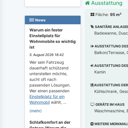
Ausstattung
Fläche:
95 m²
News
SANITÄRE ANLAGE
Warum ein fester
Badewanne, Dusch
Einstellplatz für
Wohnmobile so wichtig
AUSSTATTUNG DES 
ist
Balkon/Terrasse, G
5. August 2026 18:42
Wer sein Fahrzeug
AUSSTATTUNG DES 
dauerhaft schützend
Kamin
unterstellen möchte,
sucht oft nach
passenden Lösungen.
AUSSTATTUNG DER
Wer einen passenden
Kühlschrank, Gesch
Einstellplatz für ein
Wohnmobil
wählt, …
GERÄTE IM HAUS
Waschmaschine, B
(mehr)
Schlafkomfort an der
WEITERE MERKMAL
Ostsee: Warum die