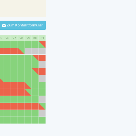
Zum Kontaktformular
25
26
27
28
29
30
31