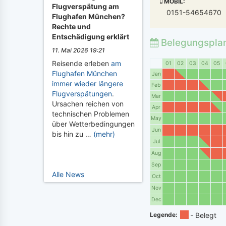
MOBIL:
Flugverspätung am
0151-54654670
Flughafen München?
Rechte und
Entschädigung erklärt
Belegungspla
11. Mai 2026 19:21
Reisende erleben
am
01
02
03
04
05
Flughafen München
Jan
immer wieder längere
Feb
Flugverspätungen
.
Mar
Ursachen reichen von
Apr
technischen Problemen
May
über Wetterbedingungen
Jun
bis hin zu …
(mehr)
Jul
Aug
Sep
Alle News
Oct
Nov
Dec
Legende: