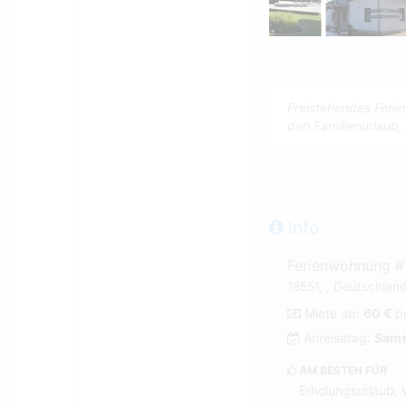
Freistehendes Ferie
den Familienurlaub,
Info
Ferienwohnung 
18551, , Deutschlan
Miete ab:
60 €
p
Anreisetag:
Sams
AM BESTEN FÜR
Erholungsurlaub, 