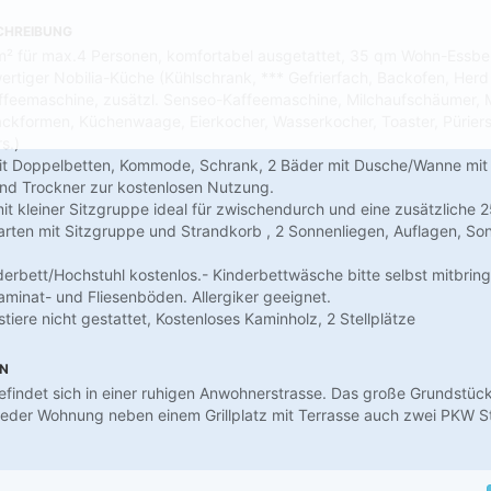
CHREIBUNG
 für max.4 Personen, komfortabel ausgetattet, 35 qm Wohn-Essber
rtiger Nobilia-Küche (Kühlschrank, *** Gefrierfach, Backofen, Herd 
ffeemaschine, zusätzl. Senseo-Kaffeemaschine, Milchaufschäumer, M
ckformen, Küchenwaage, Eierkocher, Wasserkocher, Toaster, Pürierst
s.)
it Doppelbetten, Kommode, Schrank, 2 Bäder mit Dusche/Wanne mit 
d Trockner zur kostenlosen Nutzung.
it kleiner Sitzgruppe ideal für zwischendurch und eine zusätzliche 
arten mit Sitzgruppe und Strandkorb , 2 Sonnenliegen, Auflagen, S
nderbett/Hochstuhl kostenlos.- Kinderbettwäsche bitte selbst mitbrin
aminat- und Fliesenböden. Allergiker geeignet.
iere nicht gestattet, Kostenloses Kaminholz, 2 Stellplätze
EN
findet sich in einer ruhigen Anwohnerstrasse. Das große Grundstück b
jeder Wohnung neben einem Grillplatz mit Terrasse auch zwei PKW St