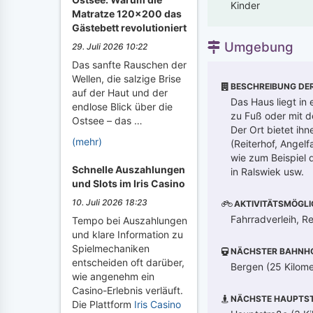
Kinder
Matratze 120x200 das
Gästebett revolutioniert
Umgebung
29. Juli 2026 10:22
Das sanfte Rauschen der
Wellen, die salzige Brise
BESCHREIBUNG DE
auf der Haut und der
Das Haus liegt in
endlose Blick über die
zu Fuß oder mit 
Ostsee – das …
Der Ort bietet ihn
(mehr)
(Reiterhof, Angel
wie zum Beispiel 
Schnelle Auszahlungen
in Ralswiek usw.
und Slots im Iris Casino
10. Juli 2026 18:23
AKTIVITÄTSMÖGLI
Fahrradverleih, Re
Tempo bei Auszahlungen
und klare Information zu
Spielmechaniken
NÄCHSTER BAHNH
entscheiden oft darüber,
Bergen (25 Kilome
wie angenehm ein
Casino-Erlebnis verläuft.
NÄCHSTE HAUPTST
Die Plattform
Iris Casino