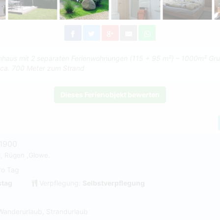
nhaus mit 2 separaten Ferienwohnungen (115 + 95 m²) – 1000m² Grun
 ca. 700 Meter zum Strand
Dieses Ferienobjekt bewerten
#1900
d, Rügen ,Glowe.
ro Tag
tag
Verpflegung:
Selbstverpflegung
Wanderurlaub, Strandurlaub