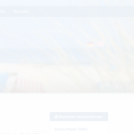
lfe
Kontakt
Beliebte Urlaubsländer
Deutschland (586)