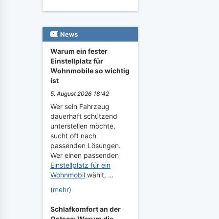
News
Warum ein fester
Einstellplatz für
Wohnmobile so wichtig
ist
5. August 2026 18:42
Wer sein Fahrzeug
dauerhaft schützend
unterstellen möchte,
sucht oft nach
passenden Lösungen.
Wer einen passenden
Einstellplatz für ein
Wohnmobil
wählt, …
(mehr)
Schlafkomfort an der
Ostsee: Warum die