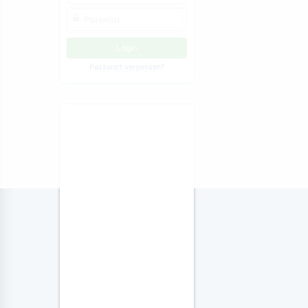
Passwort vergessen?