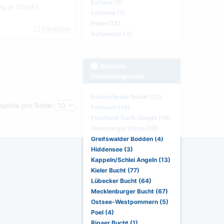
Estland (1)
g je Objekt
Lettland (1)
Polen (12)
Merkliste
Schweden (3)
Beliebte
Urlaubsregionen
Eckernförder Bucht (12)
jekte pro Seite:
Fehmarn (10)
Fischland Darß-Zingst (74)
Flensburger Förde (18)
Greifswalder Bodden (4)
Hiddensee (3)
Kappeln/Schlei Angeln (13)
Kieler Bucht (77)
Lübecker Bucht (64)
Mecklenburger Bucht (67)
Ostsee-Westpommern (5)
Poel (4)
Rigaer Bucht (1)