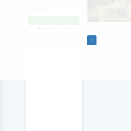
Passwort vergessen?
1