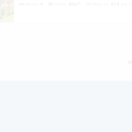
2
Betten:
4
Fläche:
60m
Miete ab:
57 €
pro Ta
Ob