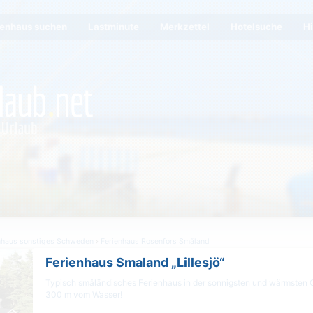
ienhaus suchen
Lastminute
Merkzettel
Hotelsuche
Hi
nhaus sonstiges Schweden
Ferienhaus Rosenfors Småland
Ferienhaus Smaland „Lillesjö“
Typisch småländisches Ferienhaus in der sonnigsten und wärmste
300 m vom Wasser!