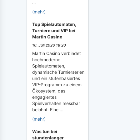
…
(mehr)
Top Spielautomaten,
Turniere und VIP bei
Martin Casino
10. Juli 2026 18:20
Martin Casino verbindet
hochmoderne
Spielautomaten,
dynamische Turnierserien
und ein stufenbasiertes
VIP-Programm zu einem
Ökosystem, das
engagiertes
Spielverhalten messbar
belohnt. Eine …
(mehr)
Was tun bei
stundenlanger