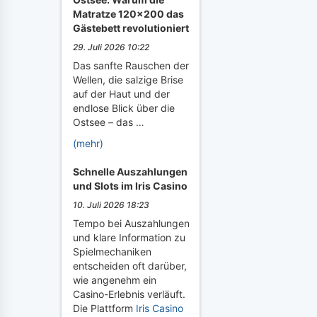
Matratze 120x200 das
Gästebett revolutioniert
29. Juli 2026 10:22
Das sanfte Rauschen der
Wellen, die salzige Brise
auf der Haut und der
endlose Blick über die
Ostsee – das …
(mehr)
Schnelle Auszahlungen
und Slots im Iris Casino
10. Juli 2026 18:23
Tempo bei Auszahlungen
und klare Information zu
Spielmechaniken
entscheiden oft darüber,
wie angenehm ein
Casino-Erlebnis verläuft.
Die Plattform
Iris Casino