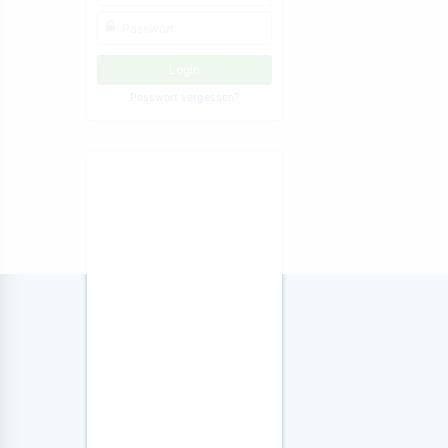
Passwort vergessen?