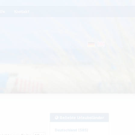
lfe
Kontakt
Beliebte Urlaubsländer
Deutschland (585)