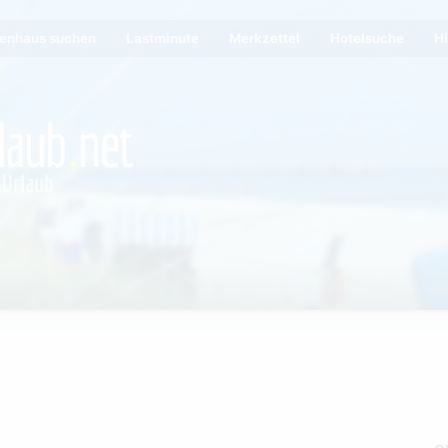
ienhaus suchen
Lastminute
Merkzettel
Hotelsuche
Hi