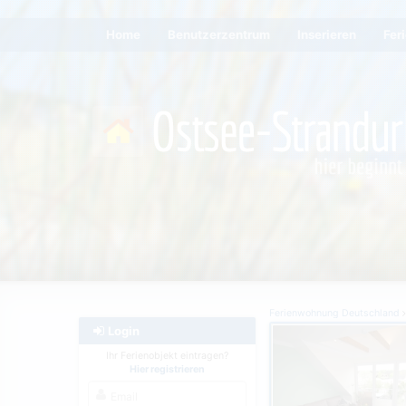
Home
Benutzerzentrum
Inserieren
Fer
Ferienwohnung Deutschland
Login
Ihr Ferienobjekt eintragen?
Hier registrieren