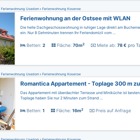
Ferienwohnung Usedom
Ferienwohnung Koserow
Ferienwohnung an der Ostsee mit WLAN
Die helle Dachgeschosswohnung in ruhiger Lage direkt am Buchenw
ein. Nur 8 Gehminuten trennen Ihr Feriendomizil vom …
2
Betten:
2
Fläche:
70m
Miete ab:
78 €
pro Ta
Ferienwohnung Usedom
Ferienwohnung Koserow
Das Appartement mit überdachter Terrasse und Miniküche ist besten
Toplage haben Sie nur 2 Minuten zum Strand …
2
Betten:
1
Fläche:
16m
Preis auf Anfrage
Ferienwohnung Usedom
Ferienwohnung Koserow