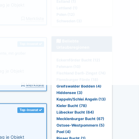
Estland (1)
ag je Objekt
Lettland (1)
Polen (12)
Merkliste
Schweden (3)
Beliebte
Top-Inserat
Urlaubsregionen
te, mit großer
Eckernförder Bucht (12)
Fehmarn (10)
ag je Objekt
Fischland Darß-Zingst (74)
Flensburger Förde (18)
Merkliste
Greifswalder Bodden (4)
Hiddensee (3)
Kappeln/Schlei Angeln (13)
Kieler Bucht (78)
Top-Inserat
Lübecker Bucht (64)
Mecklenburger Bucht (67)
Ostsee-Westpommern (5)
Poel (4)
ag je Objekt
Rigaer Bucht (1)