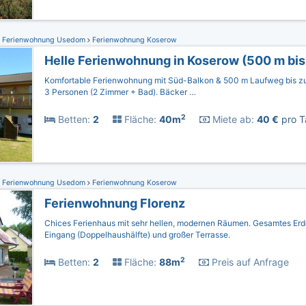
Ferienwohnung Usedom
Ferienwohnung Koserow
Helle Ferienwohnung in Koserow (500 m bis
Komfortable Ferienwohnung mit Süd-Balkon & 500 m Laufweg bis zu
3 Personen (2 Zimmer + Bad). Bäcker …
2
Betten:
2
Fläche:
40m
Miete ab:
40 €
pro T
Ferienwohnung Usedom
Ferienwohnung Koserow
Ferienwohnung Florenz
Chices Ferienhaus mit sehr hellen, modernen Räumen. Gesamtes Er
Eingang (Doppelhaushälfte) und großer Terrasse.
2
Betten:
2
Fläche:
88m
Preis auf Anfrage