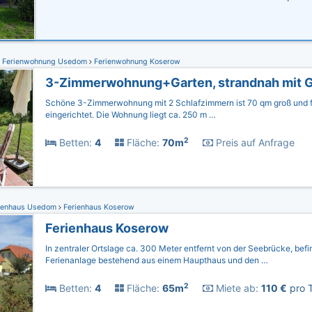
Ferienwohnung Usedom
Ferienwohnung Koserow
Schöne 3-Zimmerwohnung mit 2 Schlafzimmern ist 70 qm groß und f
eingerichtet. Die Wohnung liegt ca. 250 m …
2
Betten:
4
Fläche:
70m
Preis auf Anfrage
ienhaus Usedom
Ferienhaus Koserow
Ferienhaus Koserow
In zentraler Ortslage ca. 300 Meter entfernt von der Seebrücke, befi
Ferienanlage bestehend aus einem Haupthaus und den …
2
Betten:
4
Fläche:
65m
Miete ab:
110 €
pro T