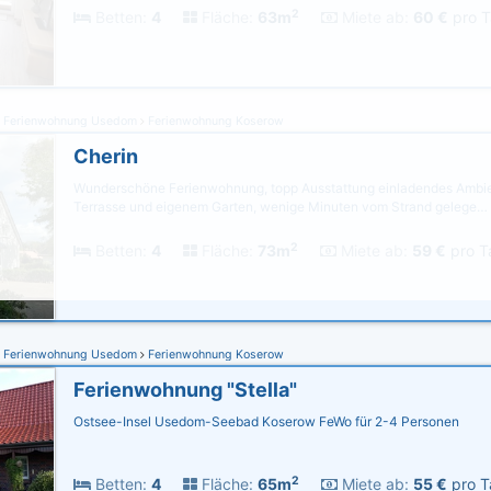
2
Betten:
4
Fläche:
63m
Miete ab:
60 €
pro T
Ferienwohnung Usedom
Ferienwohnung Koserow
Cherin
Wunderschöne Ferienwohnung, topp Ausstattung einladendes Ambien
Terrasse und eigenem Garten, wenige Minuten vom Strand gelege…
2
Betten:
4
Fläche:
73m
Miete ab:
59 €
pro T
Ferienwohnung Usedom
Ferienwohnung Koserow
Ferienwohnung "Stella"
Ostsee-Insel Usedom-Seebad Koserow FeWo für 2-4 Personen
2
Betten:
4
Fläche:
65m
Miete ab:
55 €
pro T