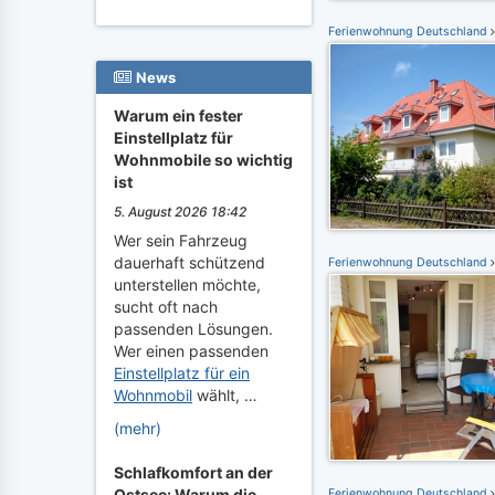
Ferienwohnung Deutschland
News
Warum ein fester
Einstellplatz für
Wohnmobile so wichtig
ist
5. August 2026 18:42
Wer sein Fahrzeug
dauerhaft schützend
Ferienwohnung Deutschland
unterstellen möchte,
sucht oft nach
passenden Lösungen.
Wer einen passenden
Einstellplatz für ein
Wohnmobil
wählt, …
(mehr)
Schlafkomfort an der
Ostsee: Warum die
Ferienwohnung Deutschland