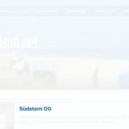
ienhaus suchen
Lastminute
Merkzettel
Hotelsuche
Hi
Ferienwohnung Usedom
Ferienwohnung Koserow
Südstern OG
Herzlich Willkommen in unserer frisch renovierten, modernen 3-Zi
Balkon, im 1.OG eines kleinen Hauses mit nur 4WE. Ausstattu…