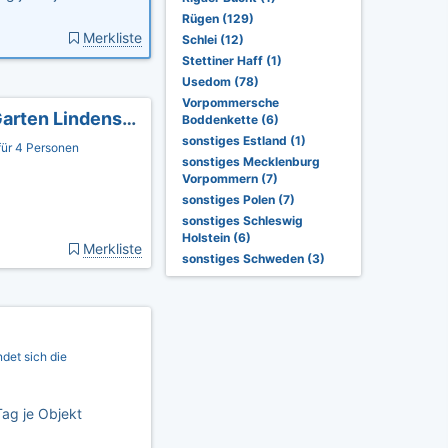
Rügen (129)
Merkliste
Schlei (12)
Stettiner Haff (1)
Usedom (78)
Vorpommersche
3-Zimmerwohnung+Garten, strandnah mit Garten Lindenstraße 18
Boddenkette (6)
sonstiges Estland (1)
ür 4 Personen
sonstiges Mecklenburg
Vorpommern (7)
sonstiges Polen (7)
sonstiges Schleswig
Holstein (6)
Merkliste
sonstiges Schweden (3)
ndet sich die
ag je Objekt