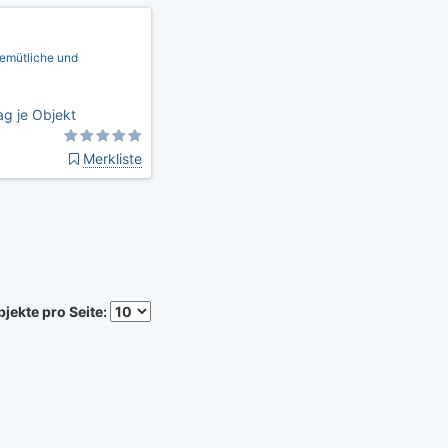
gemütliche und
g je Objekt
Merkliste
jekte pro Seite: