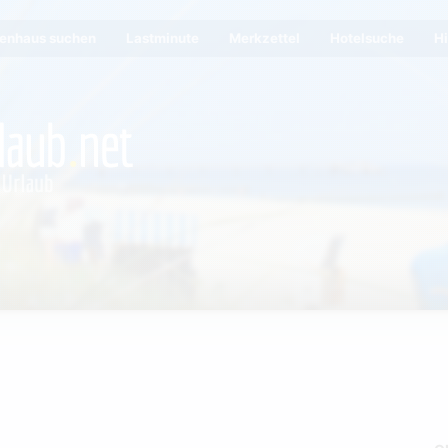
ienhaus suchen
Lastminute
Merkzettel
Hotelsuche
Hi