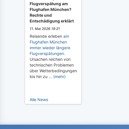
Flugverspätung am
Flughafen München?
Rechte und
Entschädigung erklärt
11. Mai 2026 19:21
Reisende erleben
am
Flughafen München
immer wieder längere
Flugverspätungen
.
Ursachen reichen von
technischen Problemen
über Wetterbedingungen
bis hin zu …
(mehr)
Alle News