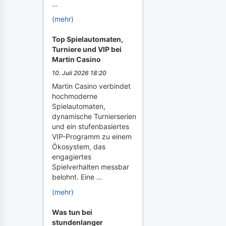
…
(mehr)
Top Spielautomaten,
Turniere und VIP bei
Martin Casino
10. Juli 2026 18:20
Martin Casino verbindet
hochmoderne
Spielautomaten,
dynamische Turnierserien
und ein stufenbasiertes
VIP-Programm zu einem
Ökosystem, das
engagiertes
Spielverhalten messbar
belohnt. Eine …
(mehr)
Was tun bei
stundenlanger