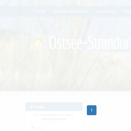
Home
Benutzerzentrum
Inserieren
Fer
Login
1
Ihr Ferienobjekt eintragen?
Hier registrieren