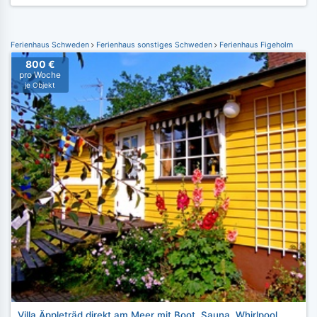
Ferienhaus Schweden
Ferienhaus sonstiges Schweden
Ferienhaus Figeholm
800 €
pro Woche
je Objekt
Villa Äppleträd direkt am Meer mit Boot, Sauna, Whirlpool