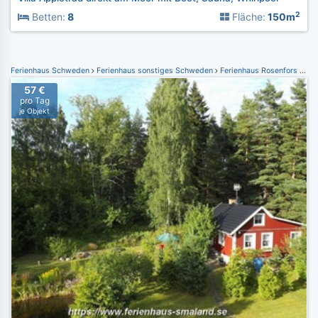
2
Betten:
8
Fläche:
150m
Ferienhaus Schweden
Ferienhaus sonstiges Schweden
Ferienhaus Rosenfors Småland
57 €
pro Tag
je Objekt