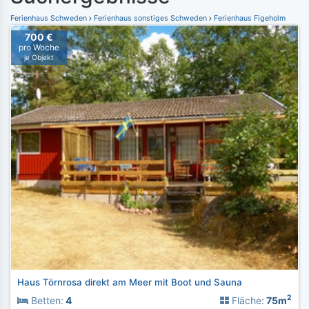
Ferienhaus Schweden
Ferienhaus sonstiges Schweden
Ferienhaus Figeholm
700 €
pro Woche
je Objekt
Haus Törnrosa direkt am Meer mit Boot und Sauna
2
Betten:
4
Fläche:
75m