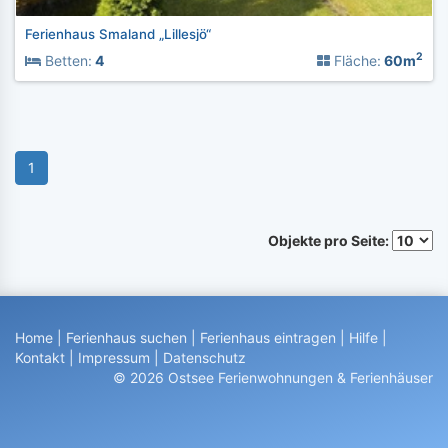
Ferienhaus Smaland „Lillesjö“
2
Betten:
4
Fläche:
60m
1
Objekte pro Seite:
Home
|
Ferienhaus suchen
|
Ferienhaus eintragen
|
Hilfe
|
Kontakt
|
Impressum
|
Datenschutz
© 2026 Ostsee Ferienwohnungen & Ferienhäuser