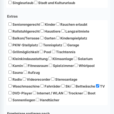
Singleurlaub
Stadt und Kultururlaub
Extras
Seniorengerecht
Kinder
Rauchen erlaubt
Rollstuhlgerecht
Haustiere
Langzeitmiete
Balkon/Terrasse
Garten
Kinderspielplatz
PKW-Stellplatz
Tennisplatz
Garage
Grillmöglichkeit
Pool
Tischtennis
Kleinkindausstattung
Klimaanlage
Solarium
Kamin
Fitnessraum
Spielzimmer
Whirlpool
Sauna
Aufzug
Radio
Videorecorder
Stereoanlage
Waschmaschine
Fahrräder
Ski
Bettwäsche
TV
DVD-Player
Internet / WLAN
Trockner
Boot
Sonnenliegen
Handtücher
Ergebnisse sortieren nach