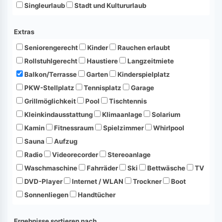
Singleurlaub
Stadt und Kultururlaub
Extras
Seniorengerecht
Kinder
Rauchen erlaubt
Rollstuhlgerecht
Haustiere
Langzeitmiete
Balkon/Terrasse
Garten
Kinderspielplatz
PKW-Stellplatz
Tennisplatz
Garage
Grillmöglichkeit
Pool
Tischtennis
Kleinkindausstattung
Klimaanlage
Solarium
Kamin
Fitnessraum
Spielzimmer
Whirlpool
Sauna
Aufzug
Radio
Videorecorder
Stereoanlage
Waschmaschine
Fahrräder
Ski
Bettwäsche
TV
DVD-Player
Internet / WLAN
Trockner
Boot
Sonnenliegen
Handtücher
Ergebnisse sortieren nach