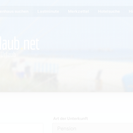
ienhaus suchen
Lastminute
Merkzettel
Hotelsuche
Hi
Art der Unterkunft