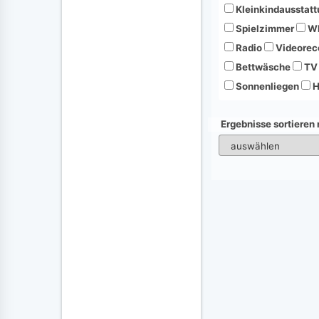
Kleinkindausstatt
Spielzimmer
Wh
Radio
Videorec
Bettwäsche
TV
Sonnenliegen
H
Ergebnisse sortieren