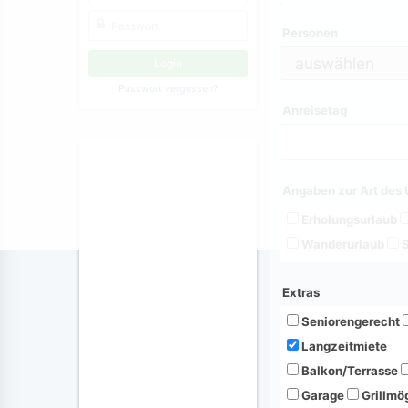
Personen
Passwort vergessen?
Anreisetag
Angaben zur Art des 
Erholungsurlaub
Wanderurlaub
S
Extras
Seniorengerecht
Langzeitmiete
Balkon/Terrasse
Garage
Grillmög