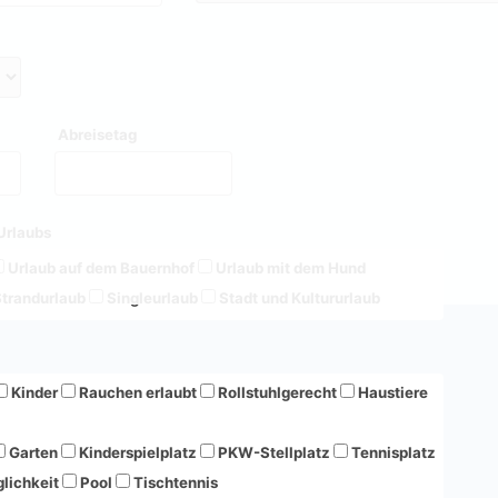
Abreisetag
Urlaubs
Urlaub auf dem Bauernhof
Urlaub mit dem Hund
trandurlaub
Singleurlaub
Stadt und Kultururlaub
Kinder
Rauchen erlaubt
Rollstuhlgerecht
Haustiere
Garten
Kinderspielplatz
PKW-Stellplatz
Tennisplatz
lichkeit
Pool
Tischtennis