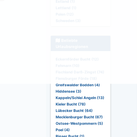
Estland (1)
Lettland (1)
Polen (12)
Schweden (3)
Beliebte
Urlaubsregionen
Eckernförder Bucht (12)
Fehmarn (10)
Fischland Darß-Zingst (74)
Flensburger Förde (18)
Greifswalder Bodden (4)
Hiddensee (3)
Kappeln/Schlei Angeln (13)
Kieler Bucht (78)
Lübecker Bucht (64)
Mecklenburger Bucht (67)
Ostsee-Westpommern (5)
Poel (4)
Rigaer Bucht (1)