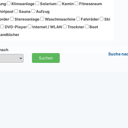
ung
Klimaanlage
Solarium
Kamin
Fitnessraum
irlpool
Sauna
Aufzug
order
Stereoanlage
Waschmaschine
Fahrräder
Ski
DVD-Player
Internet / WLAN
Trockner
Boot
andtücher
 nach
Suche na
Suchen