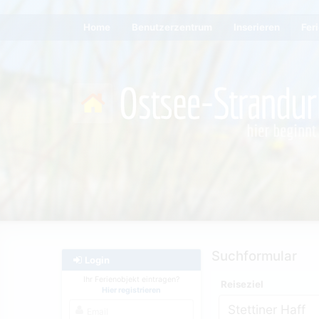
Home
Benutzerzentrum
Inserieren
Fer
Suchformular
Login
Ihr Ferienobjekt eintragen?
Reiseziel
Hier registrieren