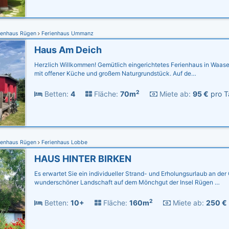
ienhaus Rügen
Ferienhaus Ummanz
Haus Am Deich
Herzlich Willkommen! Gemütlich eingerichtetes Ferienhaus in Waas
mit offener Küche und großem Naturgrundstück. Auf de…
2
Betten:
4
Fläche:
70m
Miete ab:
95 €
pro T
ienhaus Rügen
Ferienhaus Lobbe
HAUS HINTER BIRKEN
Es erwartet Sie ein individueller Strand- und Erholungsurlaub an der 
wunderschöner Landschaft auf dem Mönchgut der Insel Rügen …
2
Betten:
10+
Fläche:
160m
Miete ab:
250 €