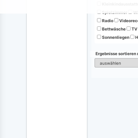
Kleinkindausstatt
Spielzimmer
Wh
Radio
Videorec
Bettwäsche
TV
Sonnenliegen
H
Ergebnisse sortieren