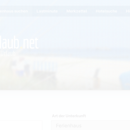
ienhaus suchen
Lastminute
Merkzettel
Hotelsuche
Hi
Art der Unterkunft