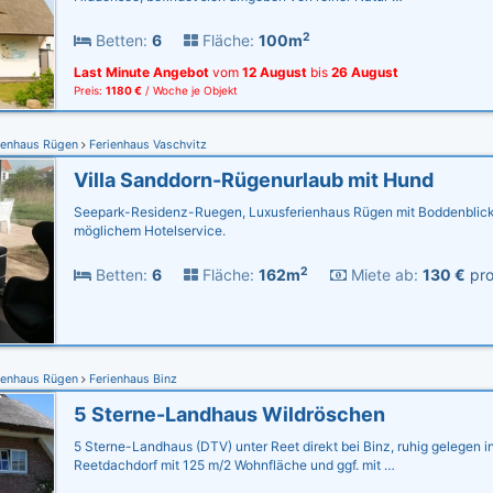
2
Betten:
6
Fläche:
100m
Last Minute Angebot
vom
12 August
bis
26 August
Preis:
1180 €
/ Woche je Objekt
ienhaus Rügen
Ferienhaus Vaschvitz
Villa Sanddorn-Rügenurlaub mit Hund
Seepark-Residenz-Ruegen, Luxusferienhaus Rügen mit Boddenblick,
möglichem Hotelservice.
2
Betten:
6
Fläche:
162m
Miete ab:
130 €
pro
ienhaus Rügen
Ferienhaus Binz
5 Sterne-Landhaus Wildröschen
5 Sterne-Landhaus (DTV) unter Reet direkt bei Binz, ruhig gelegen in
Reetdachdorf mit 125 m/2 Wohnfläche und ggf. mit …