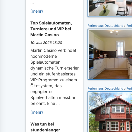
…
(mehr)
Top Spielautomaten,
Ferienhaus Deutschland
Fer
Turniere und VIP bei
Martin Casino
10. Juli 2026 18:20
Martin Casino verbindet
hochmoderne
Spielautomaten,
dynamische Turnierserien
und ein stufenbasiertes
VIP-Programm zu einem
Ökosystem, das
Ferienhaus Deutschland
Fer
engagiertes
Spielverhalten messbar
belohnt. Eine …
(mehr)
Was tun bei
stundenlanger