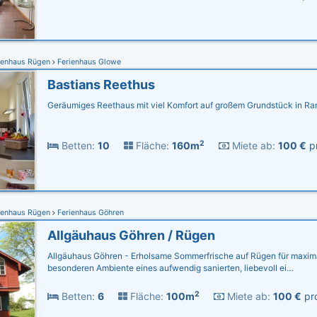
ienhaus Rügen
Ferienhaus Glowe
Bastians Reethus
Geräumiges Reethaus mit viel Komfort auf großem Grundstück in Ra
2
Betten:
10
Fläche:
160m
Miete ab:
100 €
pr
ienhaus Rügen
Ferienhaus Göhren
Allgäuhaus Göhren / Rügen
Allgäuhaus Göhren - Erholsame Sommerfrische auf Rügen für maxim
besonderen Ambiente eines aufwendig sanierten, liebevoll ei…
2
Betten:
6
Fläche:
100m
Miete ab:
100 €
pro