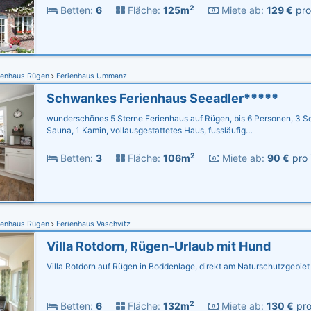
2
Betten:
6
Fläche:
125m
Miete ab:
129 €
pro
ienhaus Rügen
Ferienhaus Ummanz
Schwankes Ferienhaus Seeadler*****
wunderschönes 5 Sterne Ferienhaus auf Rügen, bis 6 Personen, 3 Sc
Sauna, 1 Kamin, vollausgestattetes Haus, fussläufig…
2
Betten:
3
Fläche:
106m
Miete ab:
90 €
pro 
ienhaus Rügen
Ferienhaus Vaschvitz
Villa Rotdorn, Rügen-Urlaub mit Hund
Villa Rotdorn auf Rügen in Boddenlage, direkt am Naturschutzgebiet
2
Betten:
6
Fläche:
132m
Miete ab:
130 €
pro