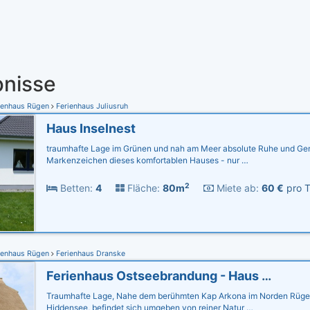
nisse
ienhaus Rügen
Ferienhaus Juliusruh
Haus Inselnest
traumhafte Lage im Grünen und nah am Meer absolute Ruhe und Gem
Markenzeichen dieses komfortablen Hauses - nur …
2
Betten:
4
Fläche:
80m
Miete ab:
60 €
pro T
ienhaus Rügen
Ferienhaus Dranske
Ferienhaus Ostseebrandung - Haus Seestern
Traumhafte Lage, Nahe dem berühmten Kap Arkona im Norden Rügen
Hiddensee, befindet sich umgeben von reiner Natur …