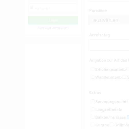
Personen
Passwort vergessen?
Anreisetag
Angaben zur Art des 
Erholungsurlaub
Wanderurlaub
S
Extras
Seniorengerecht
Langzeitmiete
Balkon/Terrasse
Garage
Grillmög