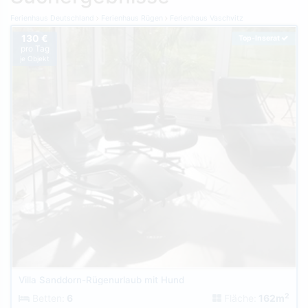
Ferienhaus Deutschland
Ferienhaus Rügen
Ferienhaus Vaschvitz
130 €
Top-Inserat
pro Tag
je Objekt
Villa Sanddorn-Rügenurlaub mit Hund
2
Betten:
6
Fläche:
162m