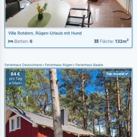
Villa Rotdorn, Rügen-Urlaub mit Hund
2
Betten:
6
Fläche:
132m
Ferienhaus Deutschland
Ferienhaus Rügen
Ferienhaus Baabe
64 €
Top-Inserat
pro Tag
je Objekt