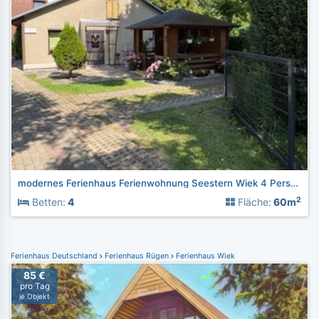
modernes Ferienhaus Ferienwohnung Seestern Wiek 4 Personen
2
Betten:
4
Fläche:
60m
Ferienhaus Deutschland
Ferienhaus Rügen
Ferienhaus Wiek
85 €
pro Tag
je Objekt