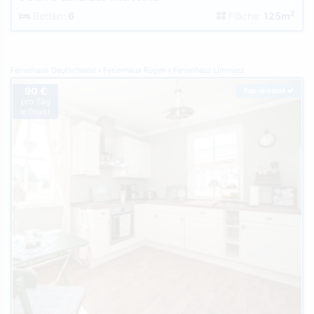
2
Betten:
6
Fläche:
125m
Ferienhaus Deutschland
Ferienhaus Rügen
Ferienhaus Ummanz
90 €
Top-Inserat
pro Tag
je Objekt