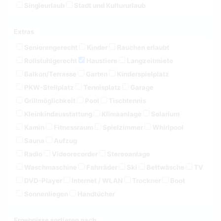
Singleurlaub
Stadt und Kultururlaub
Extras
Seniorengerecht
Kinder
Rauchen erlaubt
Rollstuhlgerecht
Haustiere
Langzeitmiete
Balkon/Terrasse
Garten
Kinderspielplatz
PKW-Stellplatz
Tennisplatz
Garage
Grillmöglichkeit
Pool
Tischtennis
Kleinkindausstattung
Klimaanlage
Solarium
Kamin
Fitnessraum
Spielzimmer
Whirlpool
Sauna
Aufzug
Radio
Videorecorder
Stereoanlage
Waschmaschine
Fahrräder
Ski
Bettwäsche
TV
DVD-Player
Internet / WLAN
Trockner
Boot
Sonnenliegen
Handtücher
Ergebnisse sortieren nach