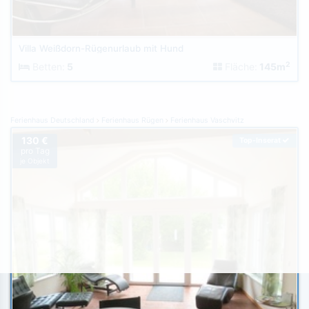
Villa Weißdorn-Rügenurlaub mit Hund
2
Betten:
5
Fläche:
145m
Ferienhaus Deutschland
Ferienhaus Rügen
Ferienhaus Vaschvitz
130 €
Top-Inserat
pro Tag
je Objekt