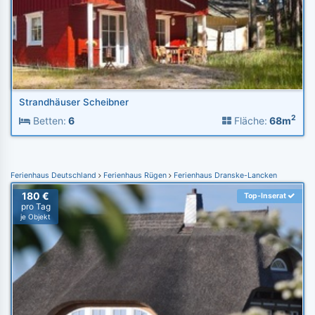
Strandhäuser Scheibner
2
Betten:
6
Fläche:
68m
Ferienhaus Deutschland
Ferienhaus Rügen
Ferienhaus Dranske-Lancken
180 €
Top-Inserat
pro Tag
je Objekt