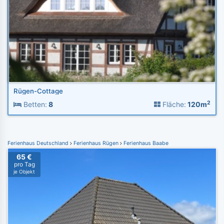
Rügen-Cottage
2
Betten:
8
Fläche:
120m
Ferienhaus Deutschland
Ferienhaus Rügen
Ferienhaus Baabe
65 €
pro Tag
je Objekt