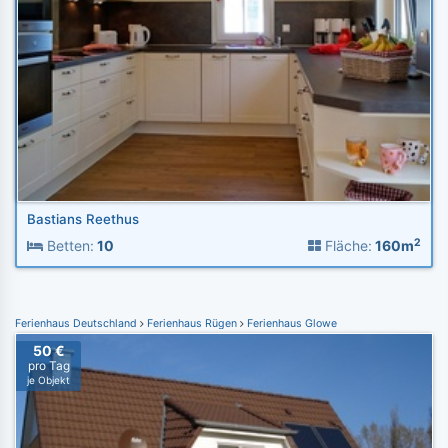
Bastians Reethus
2
Betten:
10
Fläche:
160m
Ferienhaus Deutschland
Ferienhaus Rügen
Ferienhaus Glowe
50 €
pro Tag
je Objekt