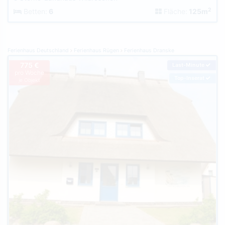
2
Betten:
6
Fläche:
125m
Ferienhaus Deutschland
Ferienhaus Rügen
Ferienhaus Dranske
775 €
Last-Minute
pro Woche
Top-Inserat
je Objekt