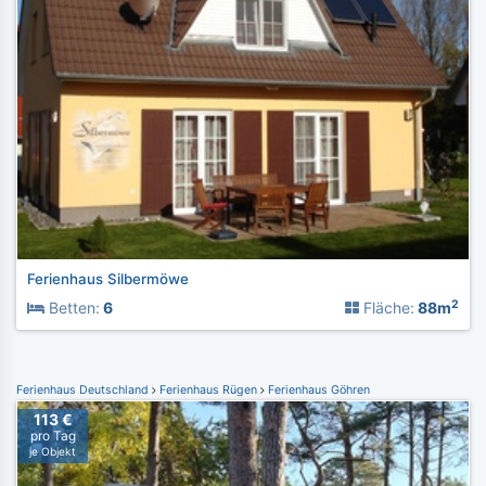
Ferienhaus Silbermöwe
2
Betten:
6
Fläche:
88m
Ferienhaus Deutschland
Ferienhaus Rügen
Ferienhaus Göhren
113 €
pro Tag
je Objekt