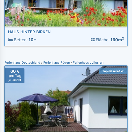
HAUS HINTER BIRKEN
2
Betten:
10+
Fläche:
160m
Ferienhaus Deutschland
Ferienhaus Rügen
Ferienhaus Juliusruh
60 €
Top-Inserat
pro Tag
je Objekt