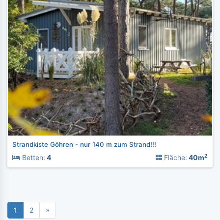
Strandkiste Göhren - nur 140 m zum Strand!!!
2
Betten:
4
Fläche:
40m
1
2
»