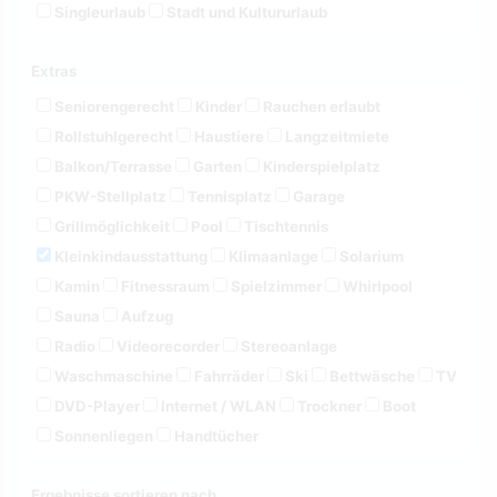
Singleurlaub
Stadt und Kultururlaub
Extras
Seniorengerecht
Kinder
Rauchen erlaubt
Rollstuhlgerecht
Haustiere
Langzeitmiete
Balkon/Terrasse
Garten
Kinderspielplatz
PKW-Stellplatz
Tennisplatz
Garage
Grillmöglichkeit
Pool
Tischtennis
Kleinkindausstattung
Klimaanlage
Solarium
Kamin
Fitnessraum
Spielzimmer
Whirlpool
Sauna
Aufzug
Radio
Videorecorder
Stereoanlage
Waschmaschine
Fahrräder
Ski
Bettwäsche
TV
DVD-Player
Internet / WLAN
Trockner
Boot
Sonnenliegen
Handtücher
Ergebnisse sortieren nach