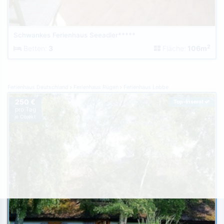
Schwankes Ferienhaus Seeadler*****
2
Betten:
3
Fläche:
106m
Ferienhaus Deutschland
Ferienhaus Rügen
Ferienhaus Lobbe
250 €
Top-Inserat
pro Tag
je Objekt