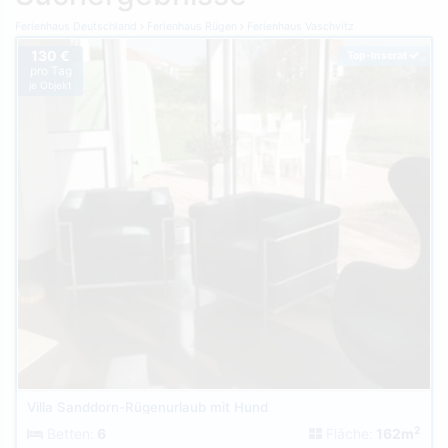
Ferienhaus Deutschland
Ferienhaus Rügen
Ferienhaus Vaschvitz
130 €
Top-Inserat
pro Tag
je Objekt
Villa Sanddorn-Rügenurlaub mit Hund
2
Betten:
6
Fläche:
162m