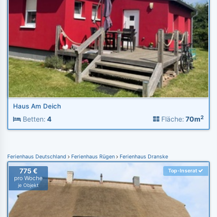
Haus Am Deich
2
Betten:
4
Fläche:
70m
Ferienhaus Deutschland
Ferienhaus Rügen
Ferienhaus Dranske
775 €
Top-Inserat
pro Woche
je Objekt