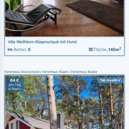
Villa Weißdorn-Rügenurlaub mit Hund
2
Betten:
5
Fläche:
145m
Ferienhaus Deutschland
Ferienhaus Rügen
Ferienhaus Baabe
64 €
Top-Inserat
pro Tag
je Objekt