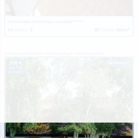
Schwankes Ferienhaus Seeadler*****
2
Betten:
3
Fläche:
106m
Ferienhaus Deutschland
Ferienhaus Rügen
Ferienhaus Lobbe
250 €
Top-Inserat
pro Tag
je Objekt