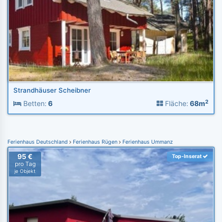
Strandhäuser Scheibner
2
Betten:
6
Fläche:
68m
Ferienhaus Deutschland
Ferienhaus Rügen
Ferienhaus Ummanz
95 €
Top-Inserat
pro Tag
je Objekt