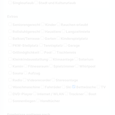
Singleurlaub
Stadt und Kultururlaub
Extras
Seniorengerecht
Kinder
Rauchen erlaubt
Rollstuhlgerecht
Haustiere
Langzeitmiete
Balkon/Terrasse
Garten
Kinderspielplatz
PKW-Stellplatz
Tennisplatz
Garage
Grillmöglichkeit
Pool
Tischtennis
Kleinkindausstattung
Klimaanlage
Solarium
Kamin
Fitnessraum
Spielzimmer
Whirlpool
Sauna
Aufzug
Radio
Videorecorder
Stereoanlage
Waschmaschine
Fahrräder
Ski
Bettwäsche
TV
DVD-Player
Internet / WLAN
Trockner
Boot
Sonnenliegen
Handtücher
Ergebnisse sortieren nach