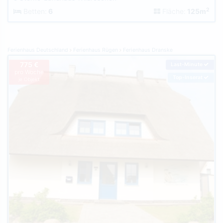
2
Betten:
6
Fläche:
125m
Ferienhaus Deutschland
Ferienhaus Rügen
Ferienhaus Dranske
775 €
Last-Minute
pro Woche
Top-Inserat
je Objekt