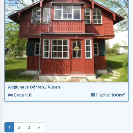
Allgäuhaus Göhren / Rügen
2
Betten:
6
Fläche:
100m
1
2
3
»