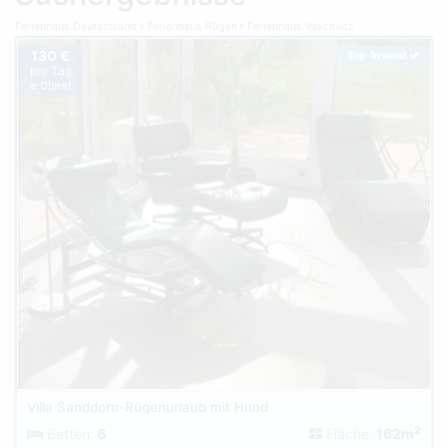
Ferienhaus Deutschland
Ferienhaus Rügen
Ferienhaus Vaschvitz
130 €
Top-Inserat
pro Tag
je Objekt
Villa Sanddorn-Rügenurlaub mit Hund
2
Betten:
6
Fläche:
162m