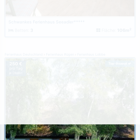
Schwankes Ferienhaus Seeadler*****
2
Betten:
3
Fläche:
106m
Ferienhaus Deutschland
Ferienhaus Rügen
Ferienhaus Lobbe
250 €
Top-Inserat
pro Tag
je Objekt