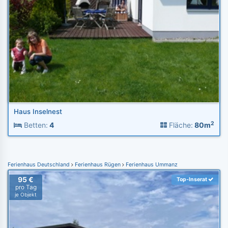
Haus Inselnest
2
Betten:
4
Fläche:
80m
Ferienhaus Deutschland
Ferienhaus Rügen
Ferienhaus Ummanz
95 €
Top-Inserat
pro Tag
je Objekt