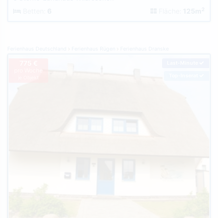
2
Betten:
6
Fläche:
125m
Ferienhaus Deutschland
Ferienhaus Rügen
Ferienhaus Dranske
775 €
Last-Minute
pro Woche
Top-Inserat
je Objekt