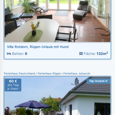
Villa Rotdorn, Rügen-Urlaub mit Hund
2
Betten:
6
Fläche:
132m
Ferienhaus Deutschland
Ferienhaus Rügen
Ferienhaus Juliusruh
60 €
Top-Inserat
pro Tag
je Objekt