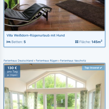
Villa Weißdorn-Rügenurlaub mit Hund
2
Betten:
5
Fläche:
145m
Ferienhaus Deutschland
Ferienhaus Rügen
Ferienhaus Vaschvitz
130 €
Top-Inserat
pro Tag
je Objekt