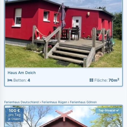
Haus Am Deich
2
Betten:
4
Fläche:
70m
Ferienhaus Deutschland
Ferienhaus Rügen
Ferienhaus Göhren
100 €
Top-Inserat
pro Tag
je Objekt