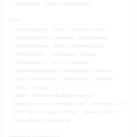
Singleurlaub
Stadt und Kultururlaub
Extras
Seniorengerecht
Kinder
Rauchen erlaubt
Rollstuhlgerecht
Haustiere
Langzeitmiete
Balkon/Terrasse
Garten
Kinderspielplatz
PKW-Stellplatz
Tennisplatz
Garage
Grillmöglichkeit
Pool
Tischtennis
Kleinkindausstattung
Klimaanlage
Solarium
Kamin
Fitnessraum
Spielzimmer
Whirlpool
Sauna
Aufzug
Radio
Videorecorder
Stereoanlage
Waschmaschine
Fahrräder
Ski
Bettwäsche
TV
DVD-Player
Internet / WLAN
Trockner
Boot
Sonnenliegen
Handtücher
Ergebnisse sortieren nach